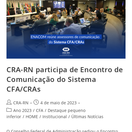
Fiscalização
Do
RN
CRA-RN participa de Encontro de
Comunicação do Sistema
CFA/CRAs
Autor
Post
CRA-RN
4 de maio de 2023
do
publicado:
Categoria
Ano 2023
/
CFA
/
Destaque pequeno
post:
do
inferior
/
HOME
/
Institucional
/
Últimas Notícias
post:
O Conselho Federal de Administração sediou o Encontro