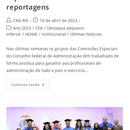
reportagens
Autor
Post
CRA-RN
10 de abril de 2023
do
publicado:
Categoria
Ano 2023
/
CFA
/
Destaque pequeno
post:
do
inferior
/
HOME
/
Institucional
/
Últimas Notícias
post:
Nas últimas semanas os grupos das Comissões Especiais
do Conselho Federal de Administração têm trabalhado de
forma assídua para garantir aos profissionais de
administração de todo o país o exercício…
Conheça
Continue Lendo
O
Trabalho
Desenvolvido
Pelas
Comissões
Especiais
Em
Uma
Série
De
Reportagens