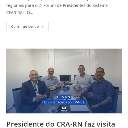
regionais para o 2º Fórum de Presidentes do Sistema
CFA/CRAs. O…
CRA-
Continue Lendo
RN
Participa
Do
2º
Fórum
De
Presidentes
Do
Sistema
CFA/CRAs
Presidente do CRA-RN faz visita