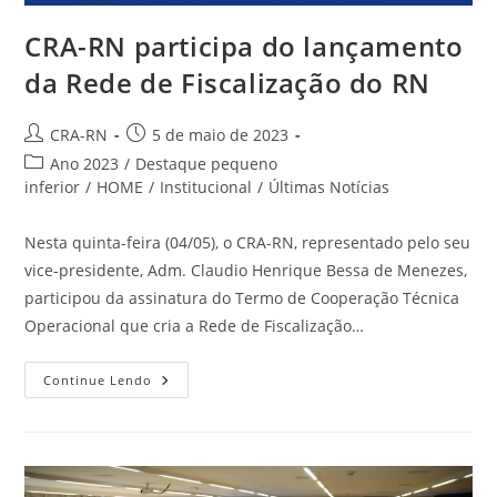
CRA-RN participa do lançamento
da Rede de Fiscalização do RN
Autor
Post
CRA-RN
5 de maio de 2023
do
publicado:
Categoria
Ano 2023
/
Destaque pequeno
post:
do
inferior
/
HOME
/
Institucional
/
Últimas Notícias
post:
Nesta quinta-feira (04/05), o CRA-RN, representado pelo seu
vice-presidente, Adm. Claudio Henrique Bessa de Menezes,
participou da assinatura do Termo de Cooperação Técnica
Operacional que cria a Rede de Fiscalização…
CRA-
Continue Lendo
RN
Participa
Do
Lançamento
Da
Rede
De