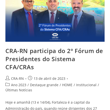
CRA-RN participa do 2º Fórum de
Presidentes do Sistema
CFA/CRAs
Autor
Post
CRA-RN
13 de abril de 2023
do
publicado:
Categoria
Ano 2023
/
Destaque grande
/
HOME
/
Institucional
/
post:
do
Últimas Notícias
post:
Hoje e amanhã (13 e 14/04), Fortaleza é a capital da
Administração do país, quando reúne dirigentes dos 27