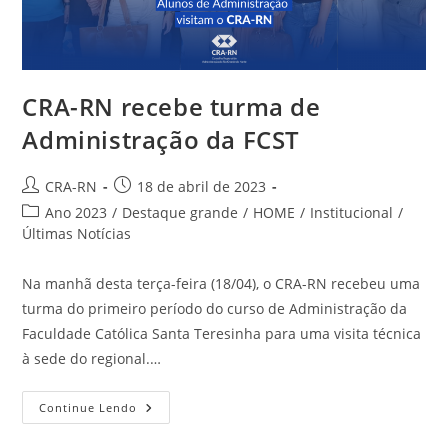
CRA-RN recebe turma de
Administração da FCST
Autor
Post
CRA-RN
18 de abril de 2023
do
publicado:
Categoria
Ano 2023
/
Destaque grande
/
HOME
/
Institucional
/
post:
do
Últimas Notícias
post:
Na manhã desta terça-feira (18/04), o CRA-RN recebeu uma
turma do primeiro período do curso de Administração da
Faculdade Católica Santa Teresinha para uma visita técnica
à sede do regional.…
CRA-
Continue Lendo
RN
Recebe