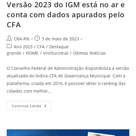
Versão 2023 do IGM está no ar e
conta com dados apurados pelo
CFA
Autor
Post
CRA-RN
3 de maio de 2023
do
publicado:
Categoria
Ano 2023
/
CFA
/
Destaque
post:
do
grande
/
HOME
/
Institucional
/
Últimas Notícias
post:
O Conselho Federal de Administração disponibiliza a versão
atualizada do Índice CFA de Governança Municipal. Com a
plataforma, criada em 2016, é possível obter o ranking das
cidades com melhor…
Versão
Continue Lendo
2023
Do
IGM
Está
No
Ar
E