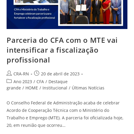
Parceria do CFA com o MTE vai
intensificar a fiscalização
profissional
Autor
Post
CRA-RN
20 de abril de 2023
do
publicado:
Categoria
Ano 2023
/
CFA
/
Destaque
post:
do
grande
/
HOME
/
Institucional
/
Últimas Notícias
post:
O Conselho Federal de Administração acaba de celebrar
Acordo de Cooperação Técnica com o Ministério do
Trabalho e Emprego (MTE). A parceria foi oficializada hoje,
20, em reunião que ocorreu…