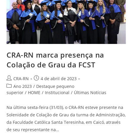
CRA-RN marca presença na
Colação de Grau da FCST
Autor
Post
CRA-RN
4 de abril de 2023
do
publicado:
Categoria
Ano 2023
/
Destaque pequeno
post:
do
superior
/
HOME
/
Institucional
/
Últimas Notícias
post:
Na última sexta-feira (31/03), o CRA-RN esteve presente na
Solenidade de Colação de Grau da turma de Administração,
da Faculdade Católica Santa Teresinha, em Caicó, através
de seu representante na…