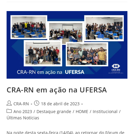
Turma
De
Administração
Da
FCST
CRA-RN em ação na UFERSA
Autor
Post
CRA-RN
18 de abril de 2023
do
publicado:
Categoria
Ano 2023
/
Destaque grande
/
HOME
/
Institucional
/
post:
do
Últimas Notícias
post:
Na noite desta sexta-feira (14/04), ao retornar do Fórum de