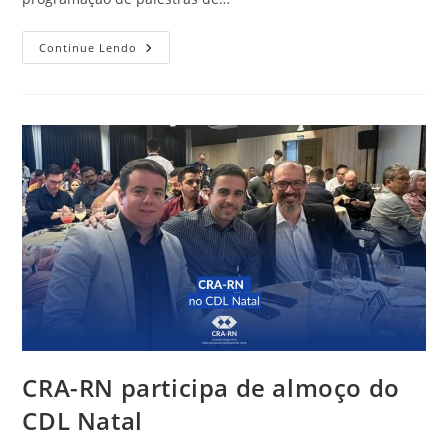
CRA-
Continue Lendo
RN
Participa
De
Acolhida
A
Alunos
De
Administração
Da
UFRN
CRA-RN participa de almoço do
CDL Natal