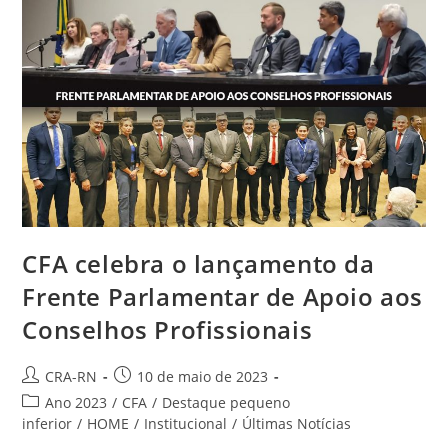
CFA celebra o lançamento da
Frente Parlamentar de Apoio aos
Conselhos Profissionais
Autor
Post
CRA-RN
10 de maio de 2023
do
publicado:
Categoria
Ano 2023
/
CFA
/
Destaque pequeno
post:
do
inferior
/
HOME
/
Institucional
/
Últimas Notícias
post: