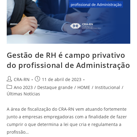
Gestão de RH é campo privativo
do profissional de Administração
Autor
Post
CRA-RN
11 de abril de 2023
do
publicado:
Categoria
Ano 2023
/
Destaque grande
/
HOME
/
Institucional
/
post:
do
Últimas Notícias
post:
A área de fiscalização do CRA-RN vem atuando fortemente
junto a empresas empregadoras com a finalidade de fazer
cumprir o que determina a lei que cria e regulamenta a
profissão…