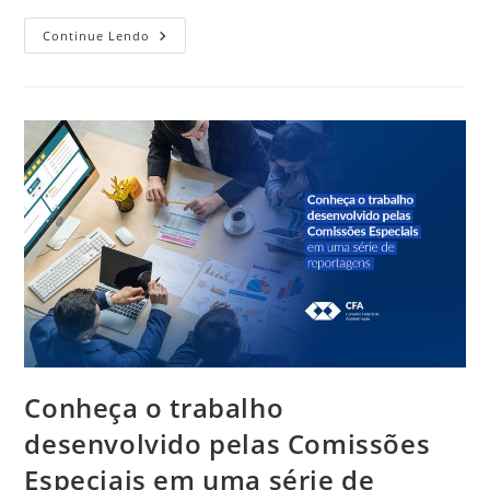
Gestão
Continue Lendo
De
RH
É
Campo
Privativo
Do
Profissional
De
Administração
Conheça o trabalho
desenvolvido pelas Comissões
Especiais em uma série de