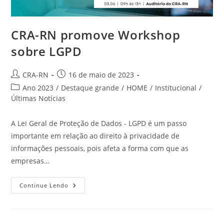
CRA-RN promove Workshop
sobre LGPD
Autor
Post
CRA-RN
16 de maio de 2023
do
publicado:
Categoria
Ano 2023
/
Destaque grande
/
HOME
/
Institucional
/
post:
do
Últimas Notícias
post:
A Lei Geral de Proteção de Dados - LGPD é um passo
importante em relação ao direito à privacidade de
informações pessoais, pois afeta a forma com que as
empresas…
CRA-
Continue Lendo
RN
Promove
Workshop
Sobre
LGPD