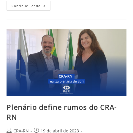
Parceria
Continue Lendo
Do
CFA
Com
O
MTE
Vai
Intensificar
A
Fiscalização
Profissional
Plenário define rumos do CRA-
RN
Autor
Post
CRA-RN
19 de abril de 2023