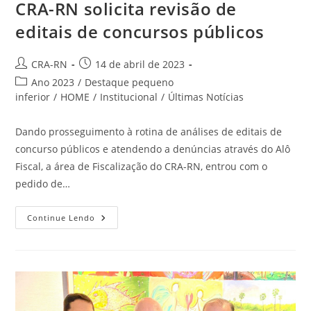
CRA-RN solicita revisão de
editais de concursos públicos
Autor
Post
CRA-RN
14 de abril de 2023
do
publicado:
Categoria
Ano 2023
/
Destaque pequeno
post:
do
inferior
/
HOME
/
Institucional
/
Últimas Notícias
post:
Dando prosseguimento à rotina de análises de editais de
concurso públicos e atendendo a denúncias através do Alô
Fiscal, a área de Fiscalização do CRA-RN, entrou com o
pedido de…
CRA-
Continue Lendo
RN
Solicita
Revisão
De
Editais
De
Concursos
Públicos