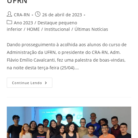
UFRN
Autor
Post
CRA-RN
26 de abril de 2023
do
publicado:
Categoria
Ano 2023
/
Destaque pequeno
post:
do
inferior
/
HOME
/
Institucional
/
Últimas Notícias
post:
Dando prosseguimento à acolhida aos alunos do curso de
Administração da UFRN, o presidente do CRA-RN, Adm.
Flávio Emílio Cavalcanti, fez uma palestra de boas-vindas,
na noite desta terça-feira (25/04).…
Presidente
Continue Lendo
Do
CRA-
RN
Fala
A
Alunos
De
Administração
Da
UFRN