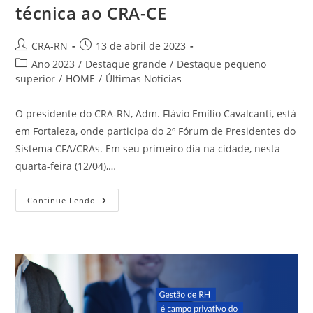
técnica ao CRA-CE
Autor
Post
CRA-RN
13 de abril de 2023
do
publicado:
Categoria
Ano 2023
/
Destaque grande
/
Destaque pequeno
post:
do
superior
/
HOME
/
Últimas Notícias
post:
O presidente do CRA-RN, Adm. Flávio Emílio Cavalcanti, está
em Fortaleza, onde participa do 2º Fórum de Presidentes do
Sistema CFA/CRAs. Em seu primeiro dia na cidade, nesta
quarta-feira (12/04),…
Presidente
Continue Lendo
Do
CRA-
RN
Faz
Visita
Técnica
Ao
CRA-
CE