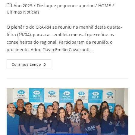
do
publicado:
Categoria
Ano 2023
/
Destaque pequeno superior
/
HOME
/
post:
do
Últimas Notícias
post:
O plenário do CRA-RN se reuniu na manhã desta quarta-
feira (19/04), para a assembleia mensal que reúne os
conselheiros do regional. Participaram da reunião, o
presidente, Adm. Flávio Emílio Cavalcanti;…
Plenário
Continue Lendo
Define
Rumos
Do
CRA-
RN