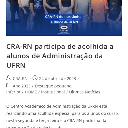
CRA-RN participa de acolhida a
alunos de Administração da
UFRN
Autor
Post
CRA-RN
24 de abril de 2023
do
publicado:
Categoria
Ano 2023
/
Destaque pequeno
post:
do
inferior
/
HOME
/
Institucional
/
Últimas Notícias
post:
O Centro Acadêmico de Administração da UFRN está
realizando uma acolhida especial para os alunos do curso,
nesta segunda e terça-feira e o CRA-RN participa da
programação de palestras de…