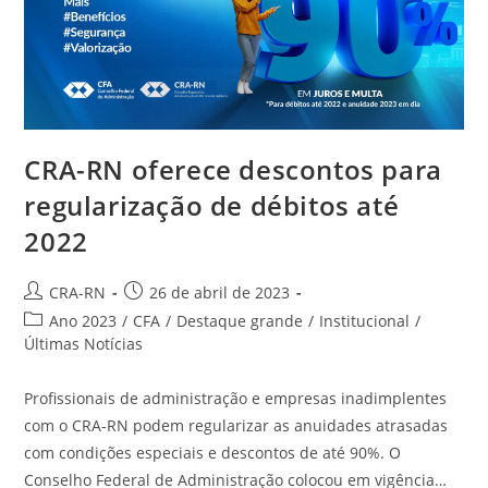
CRA-RN oferece descontos para
regularização de débitos até
2022
Autor
Post
CRA-RN
26 de abril de 2023
do
publicado:
Categoria
Ano 2023
/
CFA
/
Destaque grande
/
Institucional
/
post:
do
Últimas Notícias
post:
Profissionais de administração e empresas inadimplentes
com o CRA-RN podem regularizar as anuidades atrasadas
com condições especiais e descontos de até 90%. O
Conselho Federal de Administração colocou em vigência…