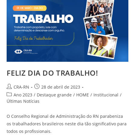
Conta
Com
Dados
Apurados
Pelo
CFA
FELIZ DIA DO TRABALHO!
Autor
Post
CRA-RN
28 de abril de 2023
do
publicado:
Categoria
Ano 2023
/
Destaque grande
/
HOME
/
Institucional
/
post:
do
Últimas Notícias
post:
O Conselho Regional de Administração do RN parabeniza
os trabalhadores brasileiros neste dia tão significativo para
todos os profissionais.