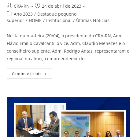
Autor
Post
CRA-RN
24 de abril de 2023
do
publicado:
Categoria
Ano 2023
/
Destaque pequeno
post:
do
superior
/
HOME
/
Institucional
/
Últimas Notícias
post:
Nesta quinta-feira (20/04), o presidente do CRA-RN, Adm.
Flávio Emílio Cavalcanti, o vice, Adm. Claudio Menezes e o
conselheiro suplente, Adm. Rodrigo Antas, representaram o
regional no almoço empreendedor do…
CRA-
Continue Lendo
RN
Participa
De
Almoço
Do
CDL
Natal