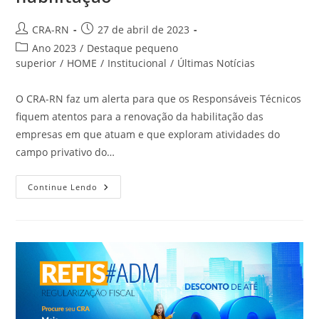
Autor
Post
CRA-RN
27 de abril de 2023
do
publicado:
Categoria
Ano 2023
/
Destaque pequeno
post:
do
superior
/
HOME
/
Institucional
/
Últimas Notícias
post:
O CRA-RN faz um alerta para que os Responsáveis Técnicos
fiquem atentos para a renovação da habilitação das
empresas em que atuam e que exploram atividades do
campo privativo do…
Responsáveis
Continue Lendo
Técnicos
Devem
Ficar
Atentos
Para
Renovação
Da
Habilitação