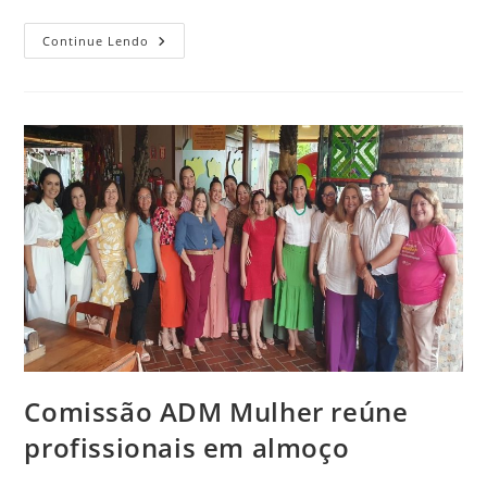
CRA-
Continue Lendo
RN
Marca
Presença
Na
Colação
De
Grau
Da
FCST
Comissão ADM Mulher reúne
profissionais em almoço