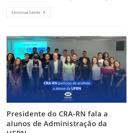
CRA-
Continue Lendo
RN
Oferece
Descontos
Para
Regularização
De
Débitos
Até
2022
Presidente do CRA-RN fala a
alunos de Administração da