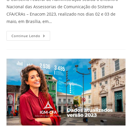
Nacional das Assessorias de Comunicação do Sistema
CFA/CRAs – Enacom 2023, realizado nos dias 02 e 03 de
maio, em Brasília, em…
CRA-
Continue Lendo
RN
Participa
De
Encontro
De
Comunicação
Do
Sistema
CFA/CRAs