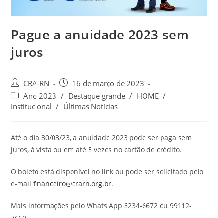
Pague a anuidade 2023 sem
juros
Autor
Post
CRA-RN
16 de março de 2023
do
publicado:
Categoria
Ano 2023
/
Destaque grande
/
HOME
/
post:
do
Institucional
/
Últimas Notícias
post:
Até o dia 30/03/23, a anuidade 2023 pode ser paga sem
juros, à vista ou em até 5 vezes no cartão de crédito.
O boleto está disponível no link ou pode ser solicitado pelo
e-mail
financeiro@crarn.org.br
.
Mais informações pelo Whats App 3234-6672 ou 99112-
7660.