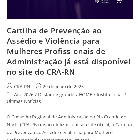
Cartilha de Prevenção ao
Assédio e Violência para
Mulheres Profissionais de
Administração já está disponível
no site do CRA-RN
Autor
Post
CRA-RN
20 de maio de 2026
do
publicado:
Categoria
Ano 2026
/
Destaque grande
/
HOME
/
Institucional
/
post:
do
Últimas Notícias
post:
O Conselho Regional de Administração do Rio Grande do
Norte (CRA-RN) disponibilizou, em seu site oficial, a Cartilha
de Prevenção ao Assédio e Violência para Mulheres