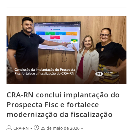
Campanha
De
Atualização
Cadastral
Dos
Profissionais
De
Administração
CRA-RN conclui implantação do
Prospecta Fisc e fortalece
modernização da fiscalização
Autor
Post
CRA-RN
25 de maio de 2026