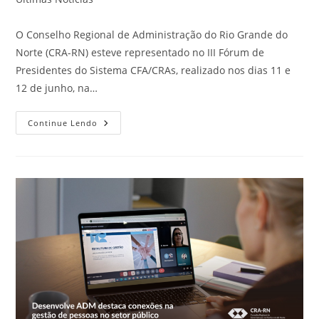
post:
O Conselho Regional de Administração do Rio Grande do
Norte (CRA-RN) esteve representado no III Fórum de
Presidentes do Sistema CFA/CRAs, realizado nos dias 11 e
12 de junho, na…
CRA-
Continue Lendo
RN
Participa
Do
III
Fórum
De
Presidentes
Do
Sistema
CFA/CRAs
E
Acompanha
Debates
Estratégicos
Para
O
Fortalecimento
Da
Administração