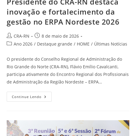
Presidente do CRA-RN destaca
inovação e fortalecimento da
gestão no ERPA Nordeste 2026
Autor
Post
CRA-RN
8 de maio de 2026
do
publicado:
Categoria
Ano 2026
/
Destaque grande
/
HOME
/
Últimas Notícias
post:
do
post:
O presidente do Conselho Regional de Administração do
Rio Grande do Norte (CRA-RN), Flávio Emílio Cavalcanti,
participa ativamente do Encontro Regional dos Profissionais
de Administração da Região Nordeste – ERPA…
Presidente
Continue Lendo
Do
CRA-
RN
Destaca
Inovação
E
Fortalecimento
Da
Gestão