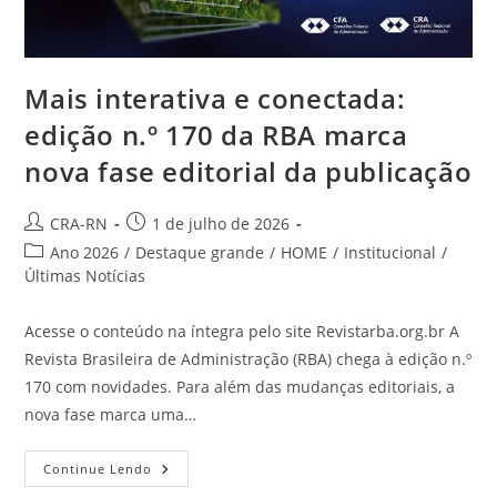
Mais interativa e conectada:
edição n.º 170 da RBA marca
nova fase editorial da publicação
Autor
Post
CRA-RN
1 de julho de 2026
do
publicado:
Categoria
Ano 2026
/
Destaque grande
/
HOME
/
Institucional
/
post:
do
Últimas Notícias
post:
Acesse o conteúdo na íntegra pelo site Revistarba.org.br A
Revista Brasileira de Administração (RBA) chega à edição n.º
170 com novidades. Para além das mudanças editoriais, a
nova fase marca uma…
Mais
Continue Lendo
Interativa