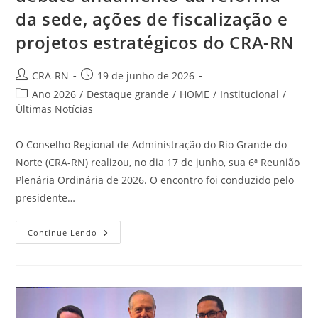
da sede, ações de fiscalização e
projetos estratégicos do CRA-RN
Autor
Post
CRA-RN
19 de junho de 2026
do
publicado:
Categoria
Ano 2026
/
Destaque grande
/
HOME
/
Institucional
/
post:
do
Últimas Notícias
post:
O Conselho Regional de Administração do Rio Grande do
Norte (CRA-RN) realizou, no dia 17 de junho, sua 6ª Reunião
Plenária Ordinária de 2026. O encontro foi conduzido pelo
presidente…
Reunião
Continue Lendo
Plenária
De
Junho
Debate
Andamento
Da
Reforma
Da