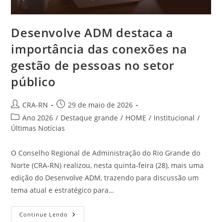
Desenvolve ADM destaca a
importância das conexões na
gestão de pessoas no setor
público
Autor
Post
CRA-RN
29 de maio de 2026
do
publicado:
Categoria
Ano 2026
/
Destaque grande
/
HOME
/
Institucional
/
post:
do
Últimas Notícias
post:
O Conselho Regional de Administração do Rio Grande do
Norte (CRA-RN) realizou, nesta quinta-feira (28), mais uma
edição do Desenvolve ADM, trazendo para discussão um
tema atual e estratégico para…
Desenvolve
Continue Lendo
ADM