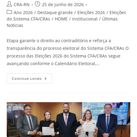
Autor
Post
CRA-RN
25 de junho de 2026
do
publicado:
Categoria
Ano 2026
/
Destaque grande
/
Eleições 2026
/
Eleições
post:
do
do Sistema CFA/CRAs
/
HOME
/
Institucional
/
Últimas
post:
Notícias
Etapa garante o direito ao contraditório e reforça a
transparência do processo eleitoral do Sistema CFA/CRAs O
processo das Eleições 2026 do Sistema CFA/CRAs segue
avançando conforme o Calendário Eleitoral,…
Eleições
Continue Lendo
Do
CFA/CRAs:
Calendário
Eleitoral
Entra
Em
Fase
De
Impugnações
E
Contestações
De
Chapas