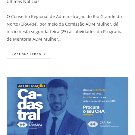
do
Últimas Notícias
post:
O Conselho Regional de Administração do Rio Grande do
Norte (CRA-RN), por meio da Comissão ADM Mulher, dá
início nesta segunda-feira (25) às atividades do Programa
de Mentoria ADM Mulher…
Programa
Continue Lendo
De
Mentoria
ADM
Mulher
2026
Inicia
Atividades