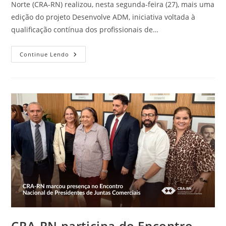
Norte (CRA-RN) realizou, nesta segunda-feira (27), mais uma
edição do projeto Desenvolve ADM, iniciativa voltada à
qualificação contínua dos profissionais de…
Desenvolve
Continue Lendo
ADM
Aborda
Gestão
Estratégica
De
Conflitos
Na
Edição
De
Julho
CRA-RN participa do Encontro