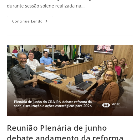
durante sessão solene realizada na…
Diretora
Continue Lendo
Do
CRA-
RN,
Kate
Maciel,
É
Homenageada
Em
Sessão
Solene
Na
Assembleia
Legislativa
De
Goiás
Reunião Plenária de junho
debate andamento da reforma