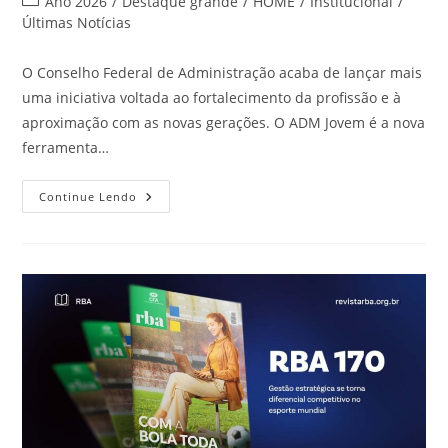
Categoria
Ano 2026
/
Destaque grande
/
HOME
/
Institucional
/
post:
do
Últimas Notícias
post:
O Conselho Federal de Administração acaba de lançar mais
uma iniciativa voltada ao fortalecimento da profissão e à
aproximação com as novas gerações. O ADM Jovem é a nova
ferramenta…
CFA
Continue Lendo
Lança
ADM
Jovem
E
Abre
Novas
Oportunidades
Para
Estudantes
De
Administração
Em
Todo
O
Brasil