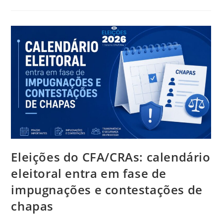
E
Conectada:
Edição
N.º
170
Da
RBA
Marca
Nova
Fase
Editorial
Da
Publicação
Eleições do CFA/CRAs: calendário
eleitoral entra em fase de
impugnações e contestações de
chapas