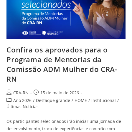
Confira os aprovados para o
Programa de Mentorias da
Comissão ADM Mulher do CRA-
RN
Autor
Post
CRA-RN
15 de maio de 2026
do
publicado:
Categoria
Ano 2026
/
Destaque grande
/
HOME
/
Institucional
/
post:
do
Últimas Notícias
post:
Os participantes selecionados irão iniciar uma jornada de
desenvolvimento, troca de experiências e conexão com