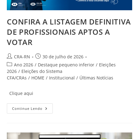
CONFIRA A LISTAGEM DEFINITIVA
DE PROFISSIONAIS APTOS A
VOTAR
Autor
Post
CRA-RN
30 de julho de 2026
do
publicado:
Categoria
Ano 2026
/
Destaque pequeno inferior
/
Eleições
post:
do
2026
/
Eleições do Sistema
post:
CFA/CRAs
/
HOME
/
Institucional
/
Últimas Notícias
Clique aqui
CONFIRA
Continue Lendo
A
LISTAGEM
DEFINITIVA
DE
PROFISSIONAIS
APTOS
A