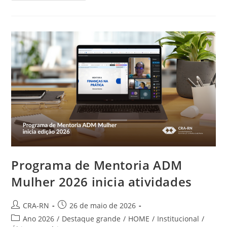
Destaca
A
Importância
Das
Conexões
Na
Gestão
De
Pessoas
No
Setor
Público
Programa de Mentoria ADM
Mulher 2026 inicia atividades
Autor
Post
CRA-RN
26 de maio de 2026
do
publicado:
Categoria
Ano 2026
/
Destaque grande
/
HOME
/
Institucional
/
post: