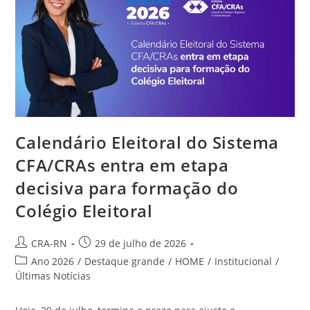
Comerciais
Calendário Eleitoral do Sistema
CFA/CRAs entra em etapa
decisiva para formação do
Colégio Eleitoral
Autor
Post
CRA-RN
29 de julho de 2026
do
publicado:
Categoria
Ano 2026
/
Destaque grande
/
HOME
/
Institucional
/
post:
do
Últimas Notícias
post: