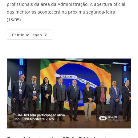
profissionais da área da Administração. A abertura oficial
das mentorias acontecerá na próxima segunda-feira
(18/05),…
Confira
Continue Lendo
Os
Aprovados
Para
O
Programa
De
Mentorias
Da
Comissão
ADM
Mulher
Do
CRA-
RN