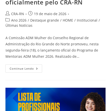
oficialmente pelo CRA-RN
Autor
Post
CRA-RN
19 de maio de 2026
do
publicado:
Categoria
Ano 2026
/
Destaque grande
/
HOME
/
Institucional
/
post:
do
Últimas Notícias
post:
A Comissão ADM Mulher do Conselho Regional de
Administração do Rio Grande do Norte promoveu, nesta
segunda-feira (18), o lançamento oficial do Programa de
Mentorias ADM Mulher 2026. Realizado de…
Programa
Continue Lendo
De
Mentorias
ADM
Mulher
2026
É
Lançado
Oficialmente
Pelo
CRA-
RN