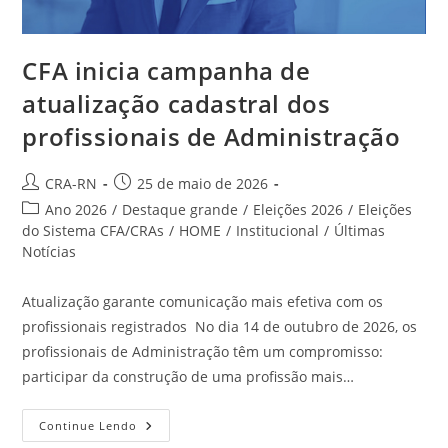
CFA inicia campanha de
atualização cadastral dos
profissionais de Administração
Autor
Post
CRA-RN
25 de maio de 2026
do
publicado:
Categoria
Ano 2026
/
Destaque grande
/
Eleições 2026
/
Eleições
post:
do
do Sistema CFA/CRAs
/
HOME
/
Institucional
/
Últimas
post:
Notícias
Atualização garante comunicação mais efetiva com os
profissionais registrados No dia 14 de outubro de 2026, os
profissionais de Administração têm um compromisso:
participar da construção de uma profissão mais…
CFA
Continue Lendo
Inicia