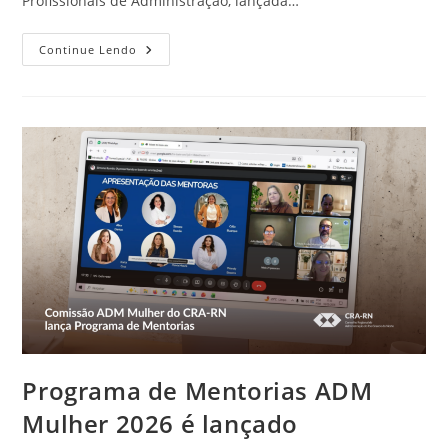
Profissionais de Administração, lançada…
Cartilha
Continue Lendo
De
Prevenção
Ao
Assédio
E
Violência
Para
Mulheres
Profissionais
De
Administração
Já
Está
Disponível
No
Site
Do
CRA-
RN
Programa de Mentorias ADM
Mulher 2026 é lançado