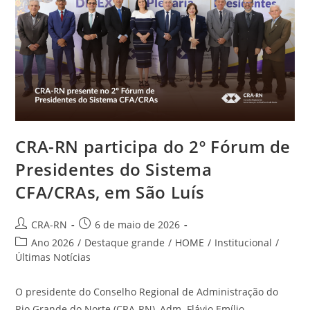
No
ERPA
Nordeste
2026
CRA-RN participa do 2º Fórum de
Presidentes do Sistema
CFA/CRAs, em São Luís
Autor
Post
CRA-RN
6 de maio de 2026
do
publicado:
Categoria
Ano 2026
/
Destaque grande
/
HOME
/
Institucional
/
post:
do
Últimas Notícias
post:
O presidente do Conselho Regional de Administração do
Rio Grande do Norte (CRA-RN), Adm. Flávio Emílio