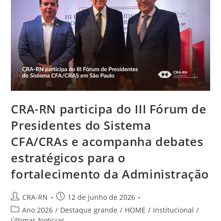
Sede,
Ações
De
Fiscalização
E
Projetos
Estratégicos
Do
CRA-
RN
CRA-RN participa do III Fórum de
Presidentes do Sistema
CFA/CRAs e acompanha debates
estratégicos para o
fortalecimento da Administração
Autor
Post
CRA-RN
12 de junho de 2026
do
publicado:
Categoria
Ano 2026
/
Destaque grande
/
HOME
/
Institucional
/
post:
do
Últimas Notícias