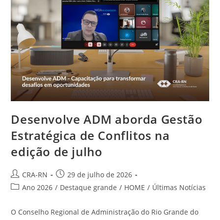
VOTAR
Desenvolve ADM aborda Gestão
Estratégica de Conflitos na
edição de julho
Autor
Post
CRA-RN
29 de julho de 2026
do
publicado:
Categoria
Ano 2026
/
Destaque grande
/
HOME
/
Últimas Notícias
post:
do
post:
O Conselho Regional de Administração do Rio Grande do