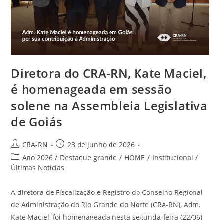
Diretora do CRA-RN, Kate Maciel,
é homenageada em sessão
solene na Assembleia Legislativa
de Goiás
Autor
Post
CRA-RN
23 de junho de 2026
do
publicado:
Categoria
Ano 2026
/
Destaque grande
/
HOME
/
Institucional
/
post:
do
Últimas Notícias
post:
A diretora de Fiscalização e Registro do Conselho Regional
de Administração do Rio Grande do Norte (CRA-RN), Adm.
Kate Maciel, foi homenageada nesta segunda-feira (22/06)