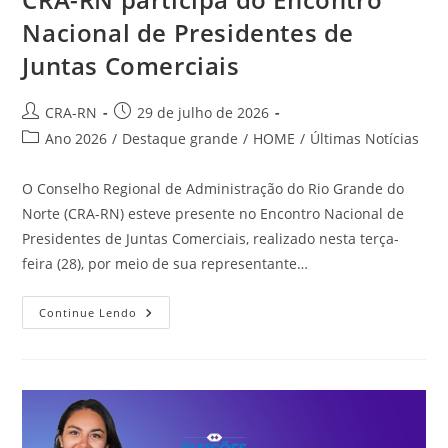
Nacional de Presidentes de
Juntas Comerciais
Autor
Post
CRA-RN
29 de julho de 2026
do
publicado:
Categoria
Ano 2026
/
Destaque grande
/
HOME
/
Últimas Notícias
post:
do
post:
O Conselho Regional de Administração do Rio Grande do
Norte (CRA-RN) esteve presente no Encontro Nacional de
Presidentes de Juntas Comerciais, realizado nesta terça-
feira (28), por meio de sua representante…
CRA-
Continue Lendo
RN
Participa
Do
Encontro
Nacional
De
Presidentes
De
Juntas