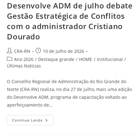
Desenvolve ADM de julho debate
Gestão Estratégica de Conflitos
com o administrador Cristiano
Dourado
Autor
Post
CRA-RN
10 de julho de 2026
do
publicado:
Categoria
Ano 2026
/
Destaque grande
/
HOME
/
Institucional
/
post:
do
Últimas Notícias
post:
O Conselho Regional de Administração do Rio Grande do
Norte (CRA-RN) realiza, no dia 27 de julho, mais uma edição
do Desenvolve ADM, programa de capacitação voltado ao
aperfeiçoamento de…
Desenvolve
Continue Lendo
ADM
De
Julho
Debate