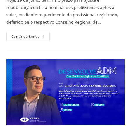
Hoje, 29 de julho, termina o prazo para ajuste e
republicação da lista nominal dos profissionais aptos a
votar, mediante requerimento do profissional registrado,
deferido pelo respectivo Conselho Regional de…
Calendário
Continue Lendo
Eleitoral
Do
Sistema
CFA/CRAs
Entra
Em
Etapa
Decisiva
Para
Formação
Do
Colégio
Eleitoral