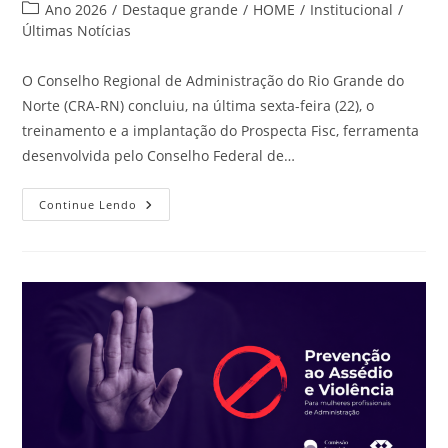
do
publicado:
Categoria
Ano 2026
/
Destaque grande
/
HOME
/
Institucional
/
post:
do
Últimas Notícias
post:
O Conselho Regional de Administração do Rio Grande do
Norte (CRA-RN) concluiu, na última sexta-feira (22), o
treinamento e a implantação do Prospecta Fisc, ferramenta
desenvolvida pelo Conselho Federal de…
CRA-
Continue Lendo
RN
Conclui
Implantação
Do
Prospecta
Fisc
E
Fortalece
Modernização
Da
Fiscalização