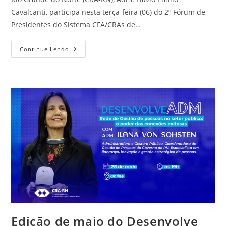
Cavalcanti, participa nesta terça-feira (06) do 2º Fórum de
Presidentes do Sistema CFA/CRAs de…
CRA-
Continue Lendo
RN
Participa
Do
2º
Fórum
De
Presidentes
Do
Sistema
CFA/CRAs,
Em
São
Luís
Edição de maio do Desenvolve