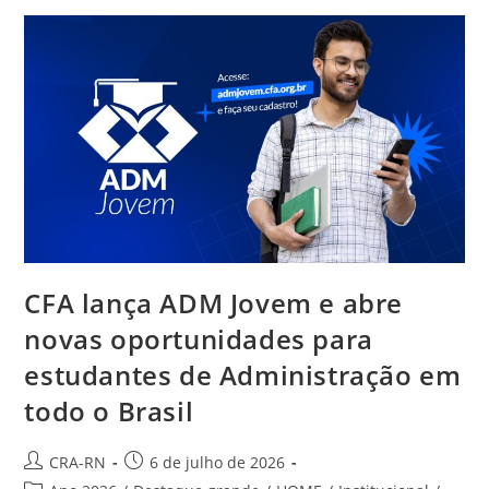
Gestão
Estratégica
De
Conflitos
Com
O
Administrador
Cristiano
Dourado
CFA lança ADM Jovem e abre
novas oportunidades para
estudantes de Administração em
todo o Brasil
Autor
Post
CRA-RN
6 de julho de 2026
do
publicado: