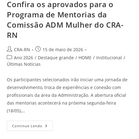
Confira os aprovados para o
Programa de Mentorias da
Comissão ADM Mulher do CRA-
RN
Autor
Post
CRA-RN
15 de maio de 2026
do
publicado:
Categoria
Ano 2026
/
Destaque grande
/
HOME
/
Institucional
/
post:
do
Últimas Notícias
post:
Os participantes selecionados irão iniciar uma jornada de
desenvolvimento, troca de experiências e conexão com
profissionais da área da Administração. A abertura oficial
das mentorias acontecerá na próxima segunda-feira
(18/05),…
Confira
Continue Lendo
Os
Aprovados
Para