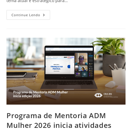
tema atual e estratégico para…
Desenvolve
Continue Lendo
ADM
Destaca
A
Importância
Das
Conexões
Na
Gestão
De
Pessoas
No
Setor
Público
Programa de Mentoria ADM
Mulher 2026 inicia atividades