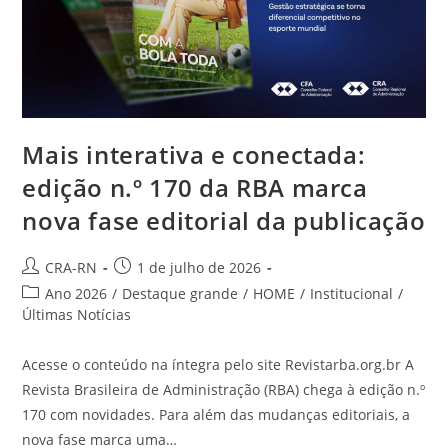
O
Brasil
Mais interativa e conectada:
edição n.º 170 da RBA marca
nova fase editorial da publicação
Autor
Post
CRA-RN
1 de julho de 2026
do
publicado:
Categoria
Ano 2026
/
Destaque grande
/
HOME
/
Institucional
/
post:
do
Últimas Notícias
post:
Acesse o conteúdo na íntegra pelo site Revistarba.org.br A
Revista Brasileira de Administração (RBA) chega à edição n.º
170 com novidades. Para além das mudanças editoriais, a
nova fase marca uma…