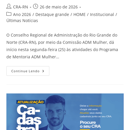
Autor
Post
CRA-RN
26 de maio de 2026
do
publicado:
Categoria
Ano 2026
/
Destaque grande
/
HOME
/
Institucional
/
post:
do
Últimas Notícias
post:
O Conselho Regional de Administração do Rio Grande do
Norte (CRA-RN), por meio da Comissão ADM Mulher, dá
início nesta segunda-feira (25) às atividades do Programa
de Mentoria ADM Mulher…
Programa
Continue Lendo
De
Mentoria
ADM
Mulher
2026
Inicia
Atividades