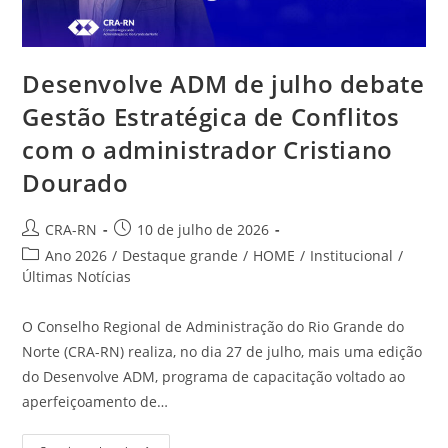
Desenvolve ADM de julho debate
Gestão Estratégica de Conflitos
com o administrador Cristiano
Dourado
Autor
Post
CRA-RN
10 de julho de 2026
do
publicado:
Categoria
Ano 2026
/
Destaque grande
/
HOME
/
Institucional
/
post:
do
Últimas Notícias
post:
O Conselho Regional de Administração do Rio Grande do
Norte (CRA-RN) realiza, no dia 27 de julho, mais uma edição
do Desenvolve ADM, programa de capacitação voltado ao
aperfeiçoamento de…