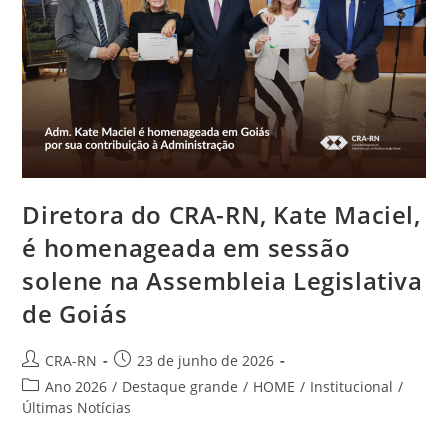
Impugnações
E
Contestações
De
Chapas
Diretora do CRA-RN, Kate Maciel,
é homenageada em sessão
solene na Assembleia Legislativa
de Goiás
Autor
Post
CRA-RN
23 de junho de 2026
do
publicado:
Categoria
Ano 2026
/
Destaque grande
/
HOME
/
Institucional
/
post:
do
Últimas Notícias
post: