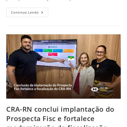
CFA
Continue Lendo
Inicia
Campanha
De
Atualização
Cadastral
Dos
Profissionais
De
Administração
CRA-RN conclui implantação do
Prospecta Fisc e fortalece