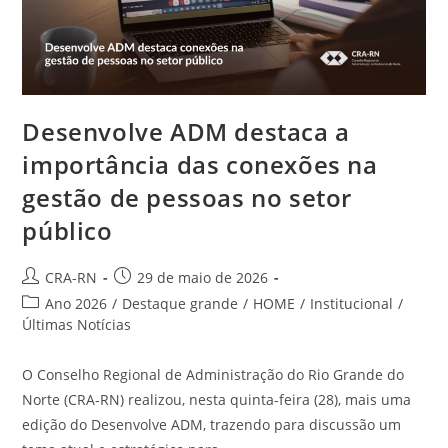
Para
O
Fortalecimento
Da
Administração
Desenvolve ADM destaca a
importância das conexões na
gestão de pessoas no setor
público
Autor
Post
CRA-RN
29 de maio de 2026
do
publicado:
Categoria
Ano 2026
/
Destaque grande
/
HOME
/
Institucional
/
post:
do
Últimas Notícias
post:
O Conselho Regional de Administração do Rio Grande do
Norte (CRA-RN) realizou, nesta quinta-feira (28), mais uma
edição do Desenvolve ADM, trazendo para discussão um