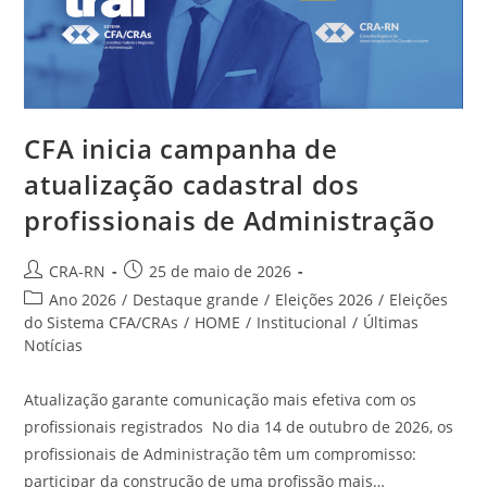
CFA inicia campanha de
atualização cadastral dos
profissionais de Administração
Autor
Post
CRA-RN
25 de maio de 2026
do
publicado:
Categoria
Ano 2026
/
Destaque grande
/
Eleições 2026
/
Eleições
post:
do
do Sistema CFA/CRAs
/
HOME
/
Institucional
/
Últimas
post:
Notícias
Atualização garante comunicação mais efetiva com os
profissionais registrados No dia 14 de outubro de 2026, os
profissionais de Administração têm um compromisso:
participar da construção de uma profissão mais…