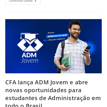
Desenvolve
Continue Lendo
ADM
De
Julho
Debate
Gestão
Estratégica
De
Conflitos
Com
O
Administrador
Cristiano
Dourado
CFA lança ADM Jovem e abre
novas oportunidades para
estudantes de Administração em
todo o Brasil