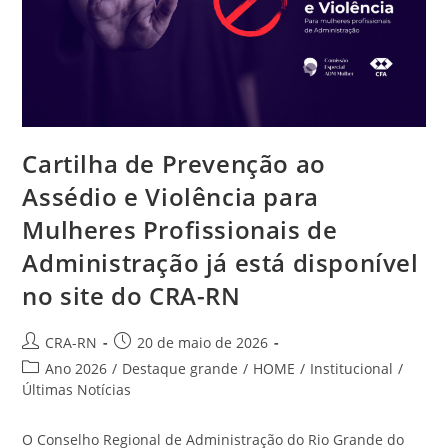
Cartilha de Prevenção ao
Assédio e Violência para
Mulheres Profissionais de
Administração já está disponível
no site do CRA-RN
Autor
Post
CRA-RN
20 de maio de 2026
do
publicado:
Categoria
Ano 2026
/
Destaque grande
/
HOME
/
Institucional
/
post:
do
Últimas Notícias
post:
O Conselho Regional de Administração do Rio Grande do