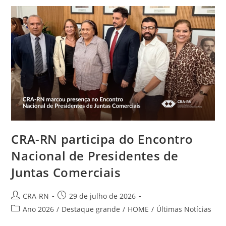
De
Conflitos
Na
Edição
De
Julho
CRA-RN participa do Encontro
Nacional de Presidentes de
Juntas Comerciais
Autor
Post
CRA-RN
29 de julho de 2026
do
publicado:
Categoria
Ano 2026
/
Destaque grande
/
HOME
/
Últimas Notícias
post:
do