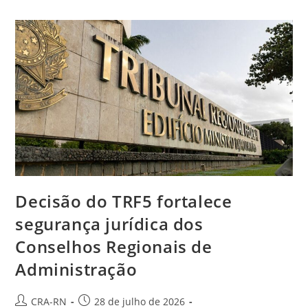
CFA/CRAs
Entra
Em
Etapa
Decisiva
Para
Formação
Do
Colégio
Eleitoral
Decisão do TRF5 fortalece
segurança jurídica dos
Conselhos Regionais de
Administração
Autor
Post
CRA-RN
28 de julho de 2026