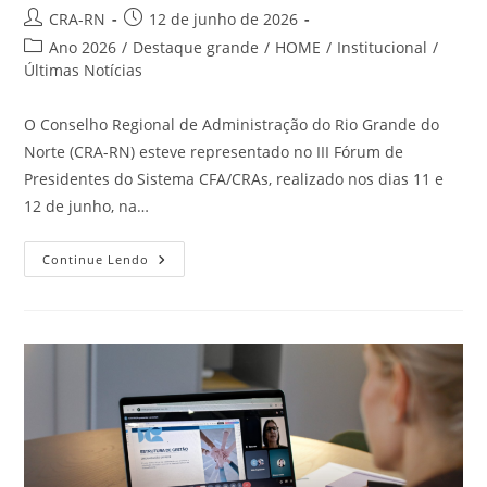
Autor
Post
CRA-RN
12 de junho de 2026
do
publicado:
Categoria
Ano 2026
/
Destaque grande
/
HOME
/
Institucional
/
post:
do
Últimas Notícias
post:
O Conselho Regional de Administração do Rio Grande do
Norte (CRA-RN) esteve representado no III Fórum de
Presidentes do Sistema CFA/CRAs, realizado nos dias 11 e
12 de junho, na…
CRA-
Continue Lendo
RN
Participa
Do
III
Fórum
De
Presidentes
Do
Sistema
CFA/CRAs
E
Acompanha
Debates
Estratégicos