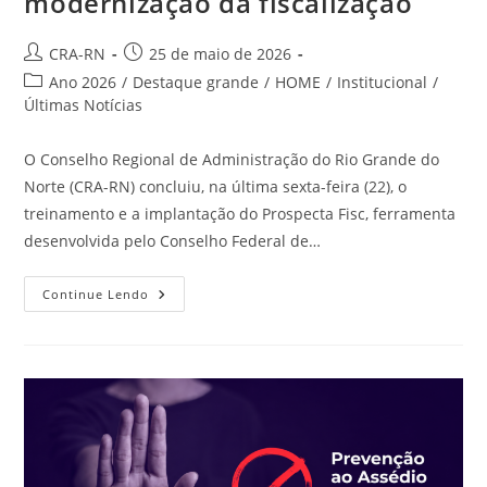
modernização da fiscalização
Autor
Post
CRA-RN
25 de maio de 2026
do
publicado:
Categoria
Ano 2026
/
Destaque grande
/
HOME
/
Institucional
/
post:
do
Últimas Notícias
post:
O Conselho Regional de Administração do Rio Grande do
Norte (CRA-RN) concluiu, na última sexta-feira (22), o
treinamento e a implantação do Prospecta Fisc, ferramenta
desenvolvida pelo Conselho Federal de…
CRA-
Continue Lendo
RN
Conclui
Implantação
Do
Prospecta
Fisc
E
Fortalece
Modernização
Da
Fiscalização