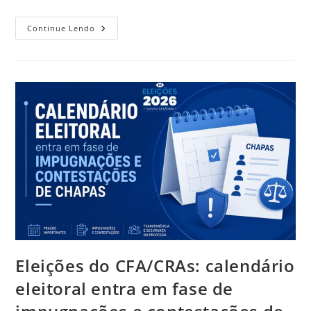
Mais
Continue Lendo
Interativa
E
Conectada:
Edição
N.º
170
Da
RBA
Marca
Nova
Fase
Editorial
Da
Publicação
Eleições do CFA/CRAs: calendário
eleitoral entra em fase de