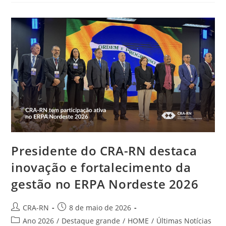
O
Programa
De
Mentorias
Da
Comissão
ADM
Mulher
Do
CRA-
RN
Presidente do CRA-RN destaca
inovação e fortalecimento da
gestão no ERPA Nordeste 2026
Autor
Post
CRA-RN
8 de maio de 2026
do
publicado:
Categoria
Ano 2026
/
Destaque grande
/
HOME
/
Últimas Notícias