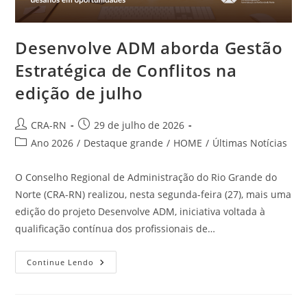
Desenvolve ADM aborda Gestão
Estratégica de Conflitos na
edição de julho
Autor
Post
CRA-RN
29 de julho de 2026
do
publicado:
Categoria
Ano 2026
/
Destaque grande
/
HOME
/
Últimas Notícias
post:
do
post:
O Conselho Regional de Administração do Rio Grande do
Norte (CRA-RN) realizou, nesta segunda-feira (27), mais uma
edição do projeto Desenvolve ADM, iniciativa voltada à
qualificação contínua dos profissionais de…
Desenvolve
Continue Lendo
ADM
Aborda
Gestão
Estratégica