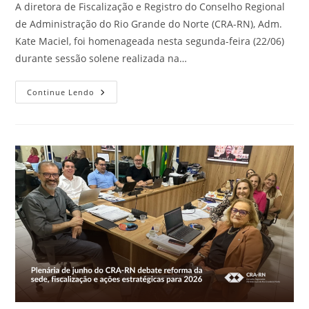
A diretora de Fiscalização e Registro do Conselho Regional
de Administração do Rio Grande do Norte (CRA-RN), Adm.
Kate Maciel, foi homenageada nesta segunda-feira (22/06)
durante sessão solene realizada na…
Diretora
Continue Lendo
Do
CRA-
RN,
Kate
Maciel,
É
Homenageada
Em
Sessão
Solene
Na
Assembleia
Legislativa
De
Goiás