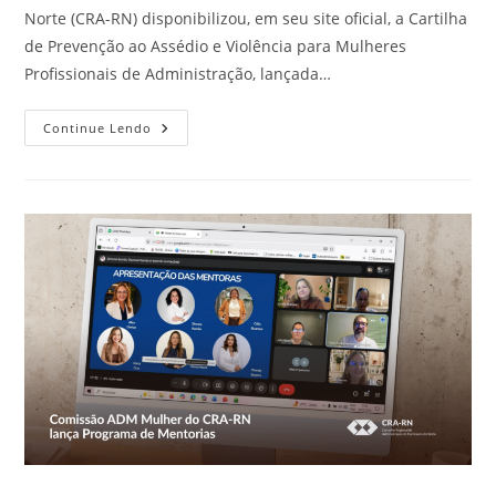
Norte (CRA-RN) disponibilizou, em seu site oficial, a Cartilha
de Prevenção ao Assédio e Violência para Mulheres
Profissionais de Administração, lançada…
Cartilha
Continue Lendo
De
Prevenção
Ao
Assédio
E
Violência
Para
Mulheres
Profissionais
De
Administração
Já
Está
Disponível
No
Site
Do
CRA-
RN