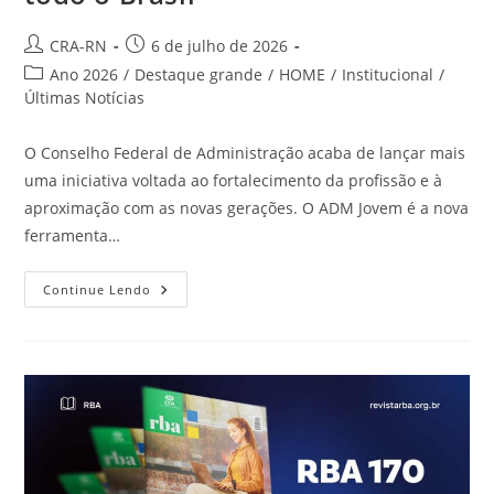
Autor
Post
CRA-RN
6 de julho de 2026
do
publicado:
Categoria
Ano 2026
/
Destaque grande
/
HOME
/
Institucional
/
post:
do
Últimas Notícias
post:
O Conselho Federal de Administração acaba de lançar mais
uma iniciativa voltada ao fortalecimento da profissão e à
aproximação com as novas gerações. O ADM Jovem é a nova
ferramenta…
CFA
Continue Lendo
Lança
ADM
Jovem
E
Abre
Novas
Oportunidades
Para
Estudantes
De
Administração
Em
Todo