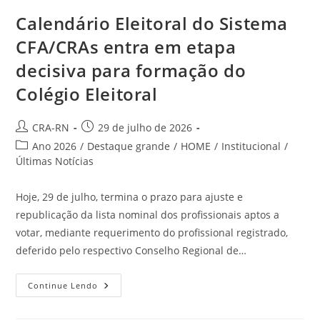
Calendário Eleitoral do Sistema
CFA/CRAs entra em etapa
decisiva para formação do
Colégio Eleitoral
Autor
Post
CRA-RN
29 de julho de 2026
do
publicado:
Categoria
Ano 2026
/
Destaque grande
/
HOME
/
Institucional
/
post:
do
Últimas Notícias
post:
Hoje, 29 de julho, termina o prazo para ajuste e
republicação da lista nominal dos profissionais aptos a
votar, mediante requerimento do profissional registrado,
deferido pelo respectivo Conselho Regional de…
Calendário
Continue Lendo
Eleitoral
Do
Sistema