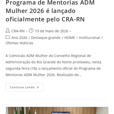
Programa de Mentorias ADM
Mulher 2026 é lançado
oficialmente pelo CRA-RN
Autor
Post
CRA-RN
19 de maio de 2026
do
publicado:
Categoria
Ano 2026
/
Destaque grande
/
HOME
/
Institucional
/
post:
do
Últimas Notícias
post:
A Comissão ADM Mulher do Conselho Regional de
Administração do Rio Grande do Norte promoveu, nesta
segunda-feira (18), o lançamento oficial do Programa de
Mentorias ADM Mulher 2026. Realizado de…
Programa
Continue Lendo
De
Mentorias
ADM
Mulher
2026
É
Lançado