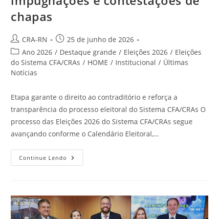
impugnações e contestações de
chapas
Autor
Post
CRA-RN
25 de junho de 2026
do
publicado:
Categoria
Ano 2026
/
Destaque grande
/
Eleições 2026
/
Eleições
post:
do
do Sistema CFA/CRAs
/
HOME
/
Institucional
/
Últimas
post:
Notícias
Etapa garante o direito ao contraditório e reforça a
transparência do processo eleitoral do Sistema CFA/CRAs O
processo das Eleições 2026 do Sistema CFA/CRAs segue
avançando conforme o Calendário Eleitoral,…
Eleições
Continue Lendo
Do
CFA/CRAs:
Calendário
Eleitoral
Entra
Em
Fase
De