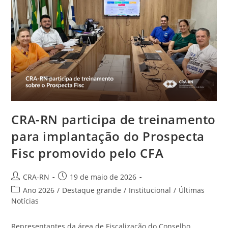
Oficialmente
Pelo
CRA-
RN
CRA-RN participa de treinamento
para implantação do Prospecta
Fisc promovido pelo CFA
Autor
Post
CRA-RN
19 de maio de 2026
do
publicado:
Categoria
Ano 2026
/
Destaque grande
/
Institucional
/
Últimas
post:
do
Notícias
post:
Representantes da área de Fiscalização do Conselho