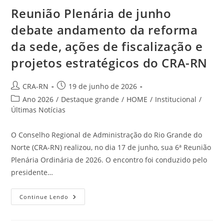
Reunião Plenária de junho
debate andamento da reforma
da sede, ações de fiscalização e
projetos estratégicos do CRA-RN
Autor
Post
CRA-RN
19 de junho de 2026
do
publicado:
Categoria
Ano 2026
/
Destaque grande
/
HOME
/
Institucional
/
post:
do
Últimas Notícias
post:
O Conselho Regional de Administração do Rio Grande do
Norte (CRA-RN) realizou, no dia 17 de junho, sua 6ª Reunião
Plenária Ordinária de 2026. O encontro foi conduzido pelo
presidente…
Reunião
Continue Lendo
Plenária
De
Junho