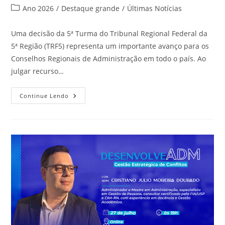
do
publicado:
Categoria
Ano 2026
/
Destaque grande
/
Últimas Notícias
post:
do
post:
Uma decisão da 5ª Turma do Tribunal Regional Federal da
5ª Região (TRF5) representa um importante avanço para os
Conselhos Regionais de Administração em todo o país. Ao
julgar recurso…
Decisão
Continue Lendo
Do
TRF5
Fortalece
Segurança
Jurídica
Dos
Conselhos
Regionais
De
Administração