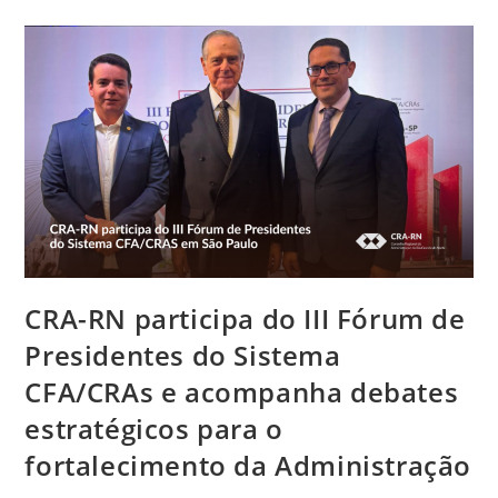
Debate
Andamento
Da
Reforma
Da
Sede,
Ações
De
Fiscalização
E
Projetos
Estratégicos
Do
CRA-
RN
CRA-RN participa do III Fórum de
Presidentes do Sistema
CFA/CRAs e acompanha debates
estratégicos para o
fortalecimento da Administração