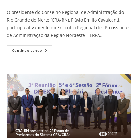
post:
do
post:
O presidente do Conselho Regional de Administração do
Rio Grande do Norte (CRA-RN), Flávio Emílio Cavalcanti,
participa ativamente do Encontro Regional dos Profissionais
de Administração da Região Nordeste – ERPA…
Presidente
Continue Lendo
Do
CRA-
RN
Destaca
Inovação
E
Fortalecimento
Da
Gestão
No
ERPA
Nordeste
2026