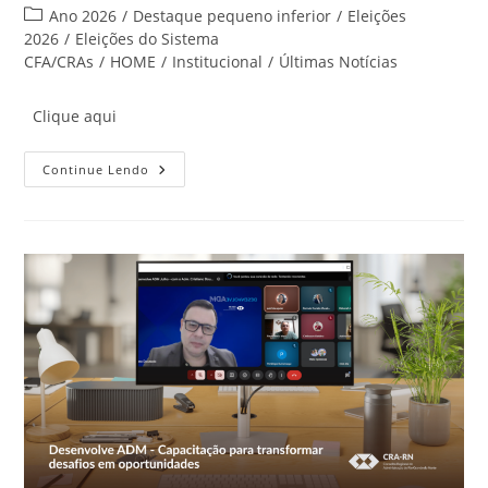
do
publicado:
Categoria
Ano 2026
/
Destaque pequeno inferior
/
Eleições
post:
do
2026
/
Eleições do Sistema
post:
CFA/CRAs
/
HOME
/
Institucional
/
Últimas Notícias
Clique aqui
CONFIRA
Continue Lendo
A
LISTAGEM
DEFINITIVA
DE
PROFISSIONAIS
APTOS
A
VOTAR