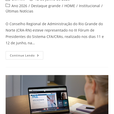
do
publicado:
Categoria
Ano 2026
/
Destaque grande
/
HOME
/
Institucional
/
post:
do
Últimas Notícias
post:
O Conselho Regional de Administração do Rio Grande do
Norte (CRA-RN) esteve representado no III Fórum de
Presidentes do Sistema CFA/CRAs, realizado nos dias 11 e
12 de junho, na…
CRA-
Continue Lendo
RN
Participa
Do
III
Fórum
De
Presidentes
Do
Sistema
CFA/CRAs
E
Acompanha
Debates
Estratégicos
Para
O