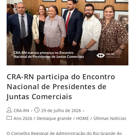
Na
Edição
De
Julho
CRA-RN participa do Encontro
Nacional de Presidentes de
Juntas Comerciais
Autor
Post
CRA-RN
29 de julho de 2026
do
publicado:
Categoria
Ano 2026
/
Destaque grande
/
HOME
/
Últimas Notícias
post:
do
post:
O Conselho Regional de Administração do Rio Grande do