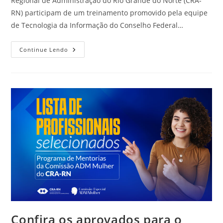
Regional de Administração do Rio Grande do Norte (CRA-
RN) participam de um treinamento promovido pela equipe
de Tecnologia da Informação do Conselho Federal…
CRA-
Continue Lendo
RN
Participa
De
Treinamento
Para
Implantação
Do
Prospecta
Fisc
Promovido
Pelo
CFA
Confira os aprovados para o