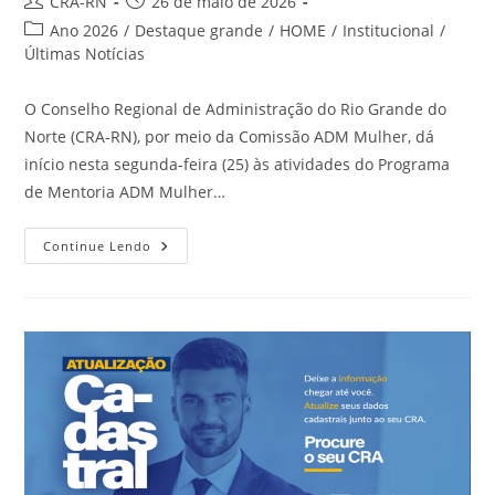
Autor
Post
CRA-RN
26 de maio de 2026
do
publicado:
Categoria
Ano 2026
/
Destaque grande
/
HOME
/
Institucional
/
post:
do
Últimas Notícias
post:
O Conselho Regional de Administração do Rio Grande do
Norte (CRA-RN), por meio da Comissão ADM Mulher, dá
início nesta segunda-feira (25) às atividades do Programa
de Mentoria ADM Mulher…
Programa
Continue Lendo
De
Mentoria
ADM
Mulher
2026
Inicia
Atividades