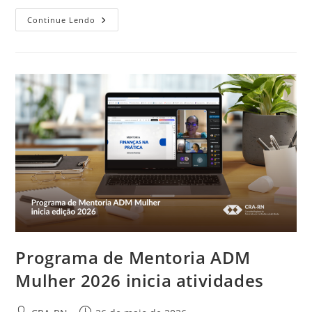
Desenvolve
Continue Lendo
ADM
Destaca
A
Importância
Das
Conexões
Na
Gestão
De
Pessoas
No
Setor
Público
Programa de Mentoria ADM
Mulher 2026 inicia atividades