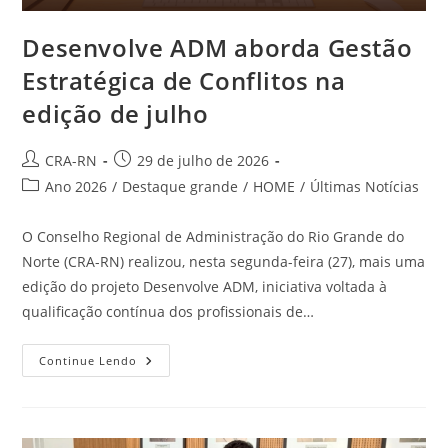
Desenvolve ADM aborda Gestão
Estratégica de Conflitos na
edição de julho
Autor
Post
CRA-RN
29 de julho de 2026
do
publicado:
Categoria
Ano 2026
/
Destaque grande
/
HOME
/
Últimas Notícias
post:
do
post:
O Conselho Regional de Administração do Rio Grande do
Norte (CRA-RN) realizou, nesta segunda-feira (27), mais uma
edição do projeto Desenvolve ADM, iniciativa voltada à
qualificação contínua dos profissionais de…
Desenvolve
Continue Lendo
ADM
Aborda
Gestão
Estratégica
De
Conflitos