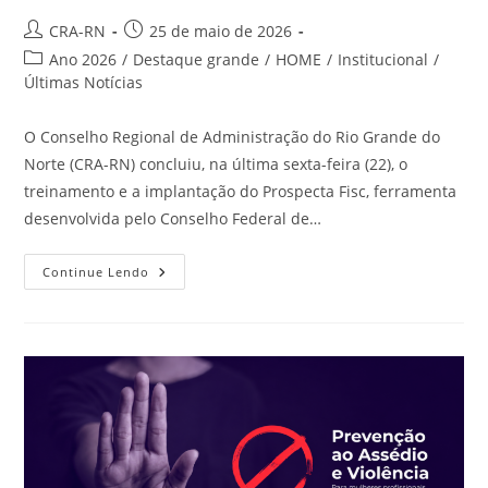
Autor
Post
CRA-RN
25 de maio de 2026
do
publicado:
Categoria
Ano 2026
/
Destaque grande
/
HOME
/
Institucional
/
post:
do
Últimas Notícias
post:
O Conselho Regional de Administração do Rio Grande do
Norte (CRA-RN) concluiu, na última sexta-feira (22), o
treinamento e a implantação do Prospecta Fisc, ferramenta
desenvolvida pelo Conselho Federal de…
CRA-
Continue Lendo
RN
Conclui
Implantação
Do
Prospecta
Fisc
E
Fortalece
Modernização
Da
Fiscalização