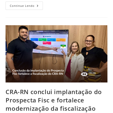
CFA
Continue Lendo
Inicia
Campanha
De
Atualização
Cadastral
Dos
Profissionais
De
Administração
CRA-RN conclui implantação do
Prospecta Fisc e fortalece
modernização da fiscalização