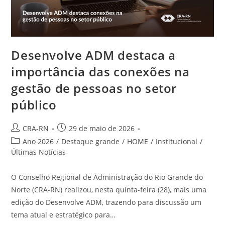
Fortalecimento
Da
Administração
Desenvolve ADM destaca a
importância das conexões na
gestão de pessoas no setor
público
Autor
Post
CRA-RN
29 de maio de 2026
do
publicado:
Categoria
Ano 2026
/
Destaque grande
/
HOME
/
Institucional
/
post:
do
Últimas Notícias
post:
O Conselho Regional de Administração do Rio Grande do
Norte (CRA-RN) realizou, nesta quinta-feira (28), mais uma
edição do Desenvolve ADM, trazendo para discussão um
tema atual e estratégico para…