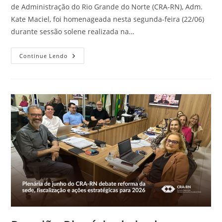
de Administração do Rio Grande do Norte (CRA-RN), Adm.
Kate Maciel, foi homenageada nesta segunda-feira (22/06)
durante sessão solene realizada na…
Diretora
Continue Lendo
Do
CRA-
RN,
Kate
Maciel,
É
Homenageada
Em
Sessão
Solene
Na
Assembleia
Legislativa
De
Goiás