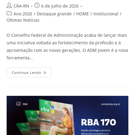
Autor
Post
CRA-RN
6 de julho de 2026
do
publicado:
Categoria
Ano 2026
/
Destaque grande
/
HOME
/
Institucional
/
post:
do
Últimas Notícias
post:
O Conselho Federal de Administração acaba de lançar mais
uma iniciativa voltada ao fortalecimento da profissão e à
aproximação com as novas gerações. O ADM Jovem é a nova
ferramenta…
CFA
Continue Lendo
Lança
ADM
Jovem
E
Abre
Novas
Oportunidades
Para
Estudantes
De
Administração
Em
Todo
O