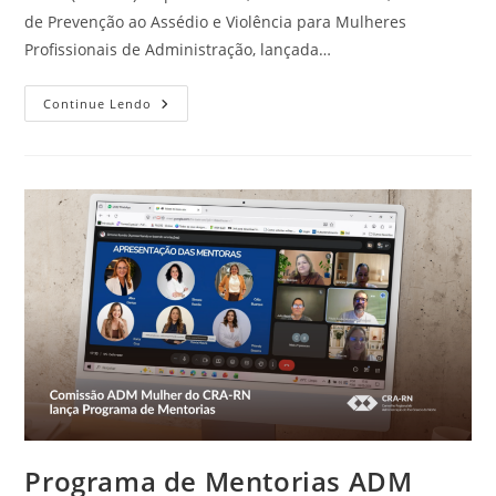
de Prevenção ao Assédio e Violência para Mulheres
Profissionais de Administração, lançada…
Cartilha
Continue Lendo
De
Prevenção
Ao
Assédio
E
Violência
Para
Mulheres
Profissionais
De
Administração
Já
Está
Disponível
No
Site
Do
CRA-
RN
Programa de Mentorias ADM