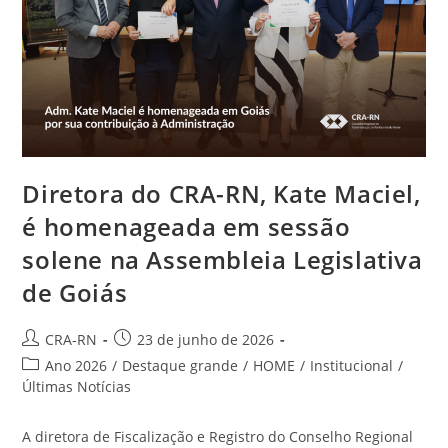
Contestações
De
Chapas
Diretora do CRA-RN, Kate Maciel,
é homenageada em sessão
solene na Assembleia Legislativa
de Goiás
Autor
Post
CRA-RN
23 de junho de 2026
do
publicado:
Categoria
Ano 2026
/
Destaque grande
/
HOME
/
Institucional
/
post:
do
Últimas Notícias
post:
A diretora de Fiscalização e Registro do Conselho Regional