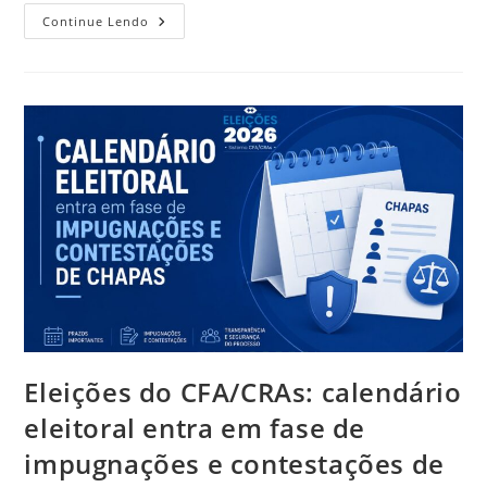
Mais
Continue Lendo
Interativa
E
Conectada:
Edição
N.º
170
Da
RBA
Marca
Nova
Fase
Editorial
Da
Publicação
Eleições do CFA/CRAs: calendário
eleitoral entra em fase de
impugnações e contestações de