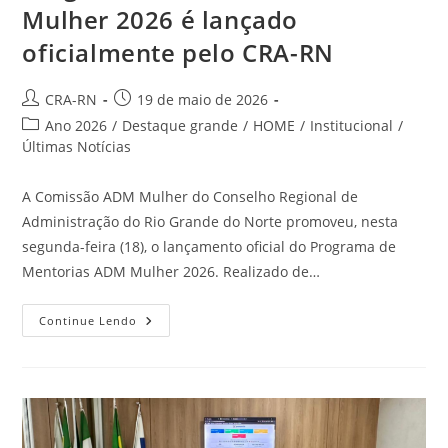
Mulher 2026 é lançado
oficialmente pelo CRA-RN
Autor
Post
CRA-RN
19 de maio de 2026
do
publicado:
Categoria
Ano 2026
/
Destaque grande
/
HOME
/
Institucional
/
post:
do
Últimas Notícias
post:
A Comissão ADM Mulher do Conselho Regional de
Administração do Rio Grande do Norte promoveu, nesta
segunda-feira (18), o lançamento oficial do Programa de
Mentorias ADM Mulher 2026. Realizado de…
Programa
Continue Lendo
De
Mentorias
ADM
Mulher
2026
É
Lançado
Oficialmente
Pelo