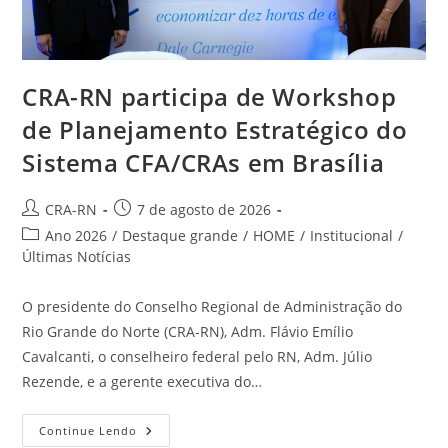
CRA-RN participa de Workshop
de Planejamento Estratégico do
Sistema CFA/CRAs em Brasília
Autor
Post
CRA-RN
7 de agosto de 2026
do
publicado:
Categoria
Ano 2026
/
Destaque grande
/
HOME
/
Institucional
/
post:
do
Últimas Notícias
post:
O presidente do Conselho Regional de Administração do
Rio Grande do Norte (CRA-RN), Adm. Flávio Emílio
Cavalcanti, o conselheiro federal pelo RN, Adm. Júlio
Rezende, e a gerente executiva do…
CRA-
Continue Lendo
RN