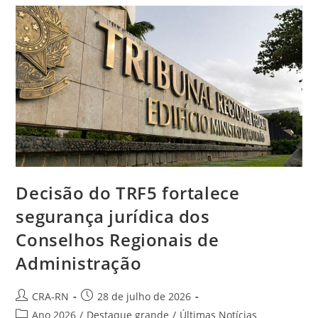
Entra
Em
Etapa
Decisiva
Para
Formação
Do
Colégio
Eleitoral
Decisão do TRF5 fortalece
segurança jurídica dos
Conselhos Regionais de
Administração
Autor
Post
CRA-RN
28 de julho de 2026
do
publicado:
Categoria
Ano 2026
/
Destaque grande
/
Últimas Notícias