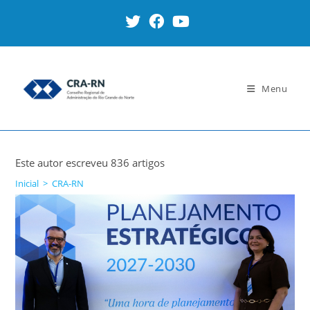
Ir
para
o
conteúdo
Menu
Autor:
CRA-RN
Este autor escreveu 836 artigos
Inicial
>
CRA-RN