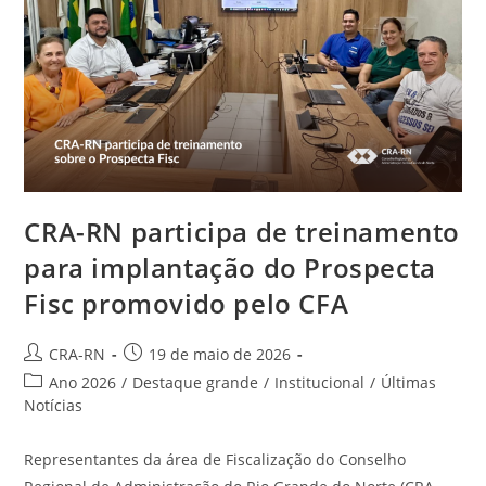
CRA-
RN
CRA-RN participa de treinamento
para implantação do Prospecta
Fisc promovido pelo CFA
Autor
Post
CRA-RN
19 de maio de 2026
do
publicado:
Categoria
Ano 2026
/
Destaque grande
/
Institucional
/
Últimas
post:
do
Notícias
post:
Representantes da área de Fiscalização do Conselho