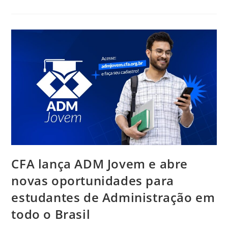
De
Julho
Debate
Gestão
Estratégica
De
Conflitos
Com
O
Administrador
Cristiano
Dourado
CFA lança ADM Jovem e abre
novas oportunidades para
estudantes de Administração em
todo o Brasil