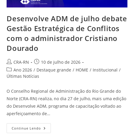
Desenvolve ADM de julho debate
Gestão Estratégica de Conflitos
com o administrador Cristiano
Dourado
Autor
Post
CRA-RN
10 de julho de 2026
do
publicado:
Categoria
Ano 2026
/
Destaque grande
/
HOME
/
Institucional
/
post:
do
Últimas Notícias
post:
O Conselho Regional de Administração do Rio Grande do
Norte (CRA-RN) realiza, no dia 27 de julho, mais uma edição
do Desenvolve ADM, programa de capacitação voltado ao
aperfeiçoamento de…
Desenvolve
Continue Lendo
ADM