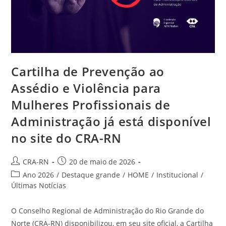
Cartilha de Prevenção ao
Assédio e Violência para
Mulheres Profissionais de
Administração já está disponível
no site do CRA-RN
Autor
Post
CRA-RN
20 de maio de 2026
do
publicado:
Categoria
Ano 2026
/
Destaque grande
/
HOME
/
Institucional
/
post:
do
Últimas Notícias
post:
O Conselho Regional de Administração do Rio Grande do
Norte (CRA-RN) disponibilizou, em seu site oficial, a Cartilha