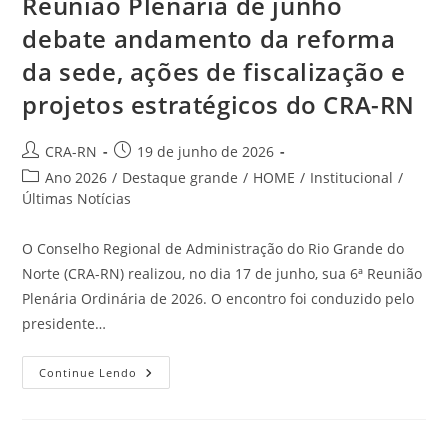
Reunião Plenária de junho
debate andamento da reforma
da sede, ações de fiscalização e
projetos estratégicos do CRA-RN
Autor
Post
CRA-RN
19 de junho de 2026
do
publicado:
Categoria
Ano 2026
/
Destaque grande
/
HOME
/
Institucional
/
post:
do
Últimas Notícias
post:
O Conselho Regional de Administração do Rio Grande do
Norte (CRA-RN) realizou, no dia 17 de junho, sua 6ª Reunião
Plenária Ordinária de 2026. O encontro foi conduzido pelo
presidente…
Reunião
Continue Lendo
Plenária
De
Junho
Debate
Andamento