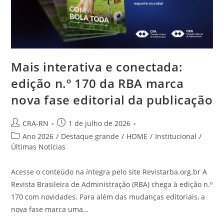
Brasil
Mais interativa e conectada:
edição n.º 170 da RBA marca
nova fase editorial da publicação
Autor
Post
CRA-RN
1 de julho de 2026
do
publicado:
Categoria
Ano 2026
/
Destaque grande
/
HOME
/
Institucional
/
post:
do
Últimas Notícias
post:
Acesse o conteúdo na íntegra pelo site Revistarba.org.br A
Revista Brasileira de Administração (RBA) chega à edição n.º
170 com novidades. Para além das mudanças editoriais, a
nova fase marca uma…