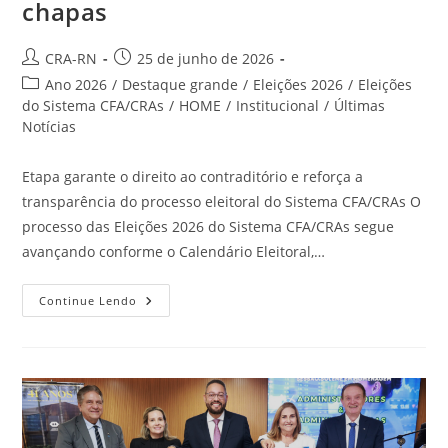
chapas
Autor
Post
CRA-RN
25 de junho de 2026
do
publicado:
Categoria
Ano 2026
/
Destaque grande
/
Eleições 2026
/
Eleições
post:
do
do Sistema CFA/CRAs
/
HOME
/
Institucional
/
Últimas
post:
Notícias
Etapa garante o direito ao contraditório e reforça a
transparência do processo eleitoral do Sistema CFA/CRAs O
processo das Eleições 2026 do Sistema CFA/CRAs segue
avançando conforme o Calendário Eleitoral,…
Eleições
Continue Lendo
Do
CFA/CRAs:
Calendário
Eleitoral
Entra
Em
Fase
De
Impugnações
E