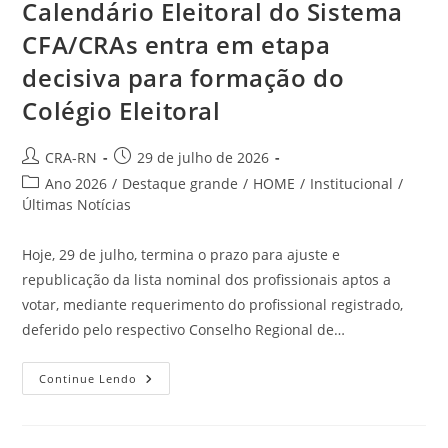
Calendário Eleitoral do Sistema
CFA/CRAs entra em etapa
decisiva para formação do
Colégio Eleitoral
Autor
Post
CRA-RN
29 de julho de 2026
do
publicado:
Categoria
Ano 2026
/
Destaque grande
/
HOME
/
Institucional
/
post:
do
Últimas Notícias
post:
Hoje, 29 de julho, termina o prazo para ajuste e
republicação da lista nominal dos profissionais aptos a
votar, mediante requerimento do profissional registrado,
deferido pelo respectivo Conselho Regional de…
Calendário
Continue Lendo
Eleitoral
Do
Sistema
CFA/CRAs