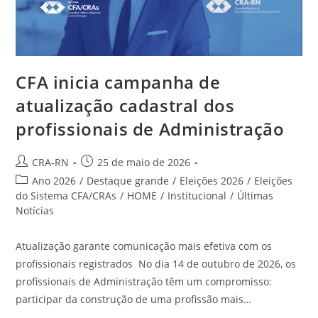
CFA inicia campanha de
atualização cadastral dos
profissionais de Administração
Autor
Post
CRA-RN
25 de maio de 2026
do
publicado:
Categoria
Ano 2026
/
Destaque grande
/
Eleições 2026
/
Eleições
post:
do
do Sistema CFA/CRAs
/
HOME
/
Institucional
/
Últimas
post:
Notícias
Atualização garante comunicação mais efetiva com os
profissionais registrados No dia 14 de outubro de 2026, os
profissionais de Administração têm um compromisso:
participar da construção de uma profissão mais…