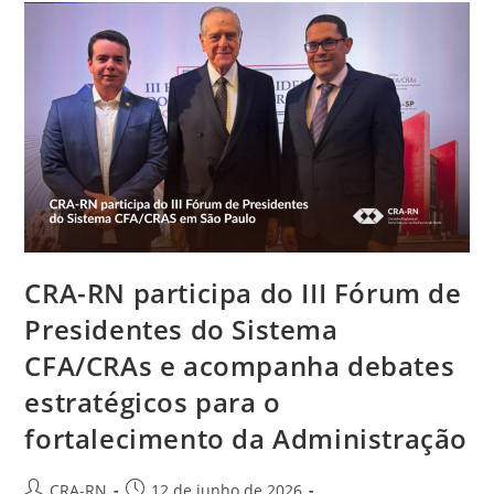
Da
Reforma
Da
Sede,
Ações
De
Fiscalização
E
Projetos
Estratégicos
Do
CRA-
RN
CRA-RN participa do III Fórum de
Presidentes do Sistema
CFA/CRAs e acompanha debates
estratégicos para o
fortalecimento da Administração
Autor
Post
CRA-RN
12 de junho de 2026