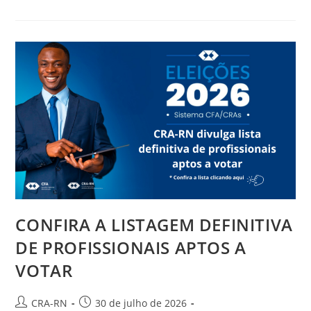
Participa
De
Workshop
De
Planejamento
Estratégico
Do
Sistema
CFA/CRAs
Em
Brasília
CONFIRA A LISTAGEM DEFINITIVA
DE PROFISSIONAIS APTOS A
VOTAR
Autor
Post
CRA-RN
30 de julho de 2026