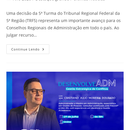
post:
do
post:
Uma decisão da 5ª Turma do Tribunal Regional Federal da
5ª Região (TRF5) representa um importante avanço para os
Conselhos Regionais de Administração em todo o país. Ao
julgar recurso…
Decisão
Continue Lendo
Do
TRF5
Fortalece
Segurança
Jurídica
Dos
Conselhos
Regionais
De
Administração