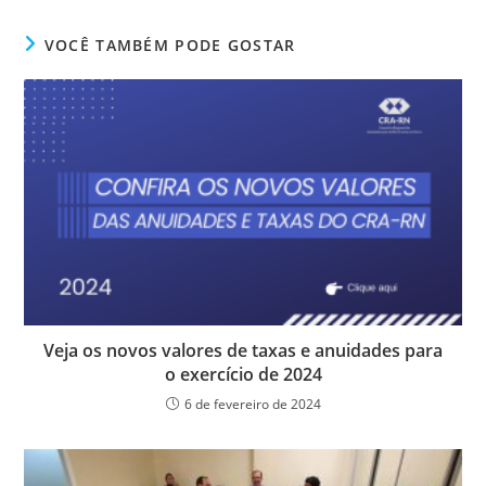
c
itt
k
at
ss
tF
e
er
e
s
e
ri
VOCÊ TAMBÉM PODE GOSTAR
b
dI
A
n
e
o
n
p
g
n
o
p
er
dl
k
y
Veja os novos valores de taxas e anuidades para
o exercício de 2024
6 de fevereiro de 2024