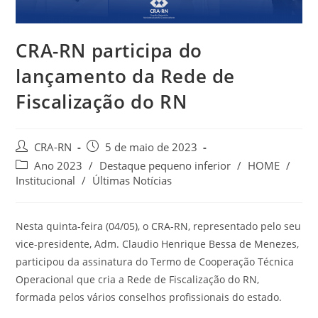
CRA-RN participa do
lançamento da Rede de
Fiscalização do RN
Autor
Post
CRA-RN
5 de maio de 2023
do
publicado:
Categoria
Ano 2023
/
Destaque pequeno inferior
/
HOME
/
post:
do
Institucional
/
Últimas Notícias
post:
Nesta quinta-feira (04/05), o CRA-RN, representado pelo seu
vice-presidente, Adm. Claudio Henrique Bessa de Menezes,
participou da assinatura do Termo de Cooperação Técnica
Operacional que cria a Rede de Fiscalização do RN,
formada pelos vários conselhos profissionais do estado.