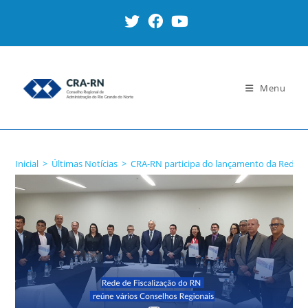
Ir
para
o
conteúdo
Menu
Blog
Inicial
>
Últimas Notícias
>
CRA-RN participa do lançamento da Rede de