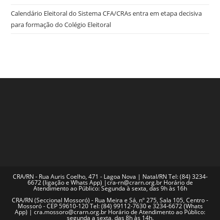
Calendário Eleitoral do Sistema CFA/CRAs entra em etapa decisiva
para formação do Colégio Eleitoral
CRA/RN - Rua Auris Coelho, 471 - Lagoa Nova | Natal/RN Tel: (84) 3234-
6672 (ligação e Whats App) |cra-rn@crarn.org.br Horário de
Atendimento ao Público: Segunda à sexta, das 9h às 16h
CRA/RN (Seccional Mossoró) - Rua Meira e Sá, nº 275, Sala 105, Centro -
Mossoró - CEP 59610-120 Tel: (84) 99112-7630 e 3234-6672 (Whats
App) | cra.mossoro@crarn.org.br Horário de Atendimento ao Público:
segunda a sexta, das 8h às 14h.