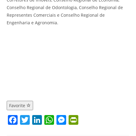
Conselho Regional de Odontologia, Conselho Regional de
Representes Comerciais e Conselho Regional de
Engenharia e Agronomia.
Favorite
F
T
Li
W
M
Pr
a
w
n
h
e
in