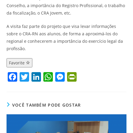
Conselho, a importância do Registro Profissional, o trabalho
da fiscalização, o CRA Jovem, etc.
A visita faz parte do projeto que visa levar informações
sobre o CRA-RN aos alunos, de forma a aproximá-los do
regional e conhecerem a importância do exercício legal da
profissão.
Favorite
F
T
Li
W
M
Pr
a
w
n
h
e
in
c
itt
k
at
ss
tF
e
er
e
s
e
ri
VOCÊ TAMBÉM PODE GOSTAR
b
dI
A
n
e
o
n
p
g
n