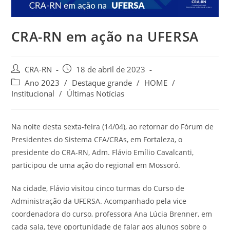
CRA-RN em ação na UFERSA
Autor
Post
CRA-RN
18 de abril de 2023
do
publicado:
Categoria
Ano 2023
/
Destaque grande
/
HOME
/
post:
do
Institucional
/
Últimas Notícias
post:
Na noite desta sexta-feira (14/04), ao retornar do Fórum de
Presidentes do Sistema CFA/CRAs, em Fortaleza, o
presidente do CRA-RN, Adm. Flávio Emílio Cavalcanti,
participou de uma ação do regional em Mossoró.
Na cidade, Flávio visitou cinco turmas do Curso de
Administração da UFERSA. Acompanhado pela vice
coordenadora do curso, professora Ana Lúcia Brenner, em
cada sala, teve oportunidade de falar aos alunos sobre o