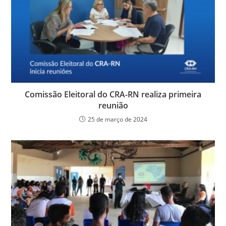
o
p
er
dl
k
y
Comissão Eleitoral do CRA-RN realiza primeira
reunião
25 de março de 2024