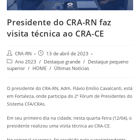
Presidente do CRA-RN faz
visita técnica ao CRA-CE
Autor
Post
CRA-RN
13 de abril de 2023
do
publicado:
Categoria
Ano 2023
/
Destaque grande
/
Destaque pequeno
post:
do
superior
/
HOME
/
Últimas Notícias
post:
O presidente do CRA-RN, Adm. Flávio Emílio Cavalcanti, está
em Fortaleza, onde participa do 2º Fórum de Presidentes do
Sistema CFA/CRAs.
Em seu primeiro dia na cidade, nesta quarta-feira (12/04), o
presidente realizou uma visita técnica ao CRA-CE.
No regional cearense, foi recebido pelo superintendente,