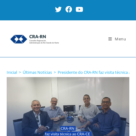
Ir
para
o
conteúdo
Menu
Blog
Inicial
>
Últimas Notícias
>
Presidente do CRA-RN faz visita técnica ao