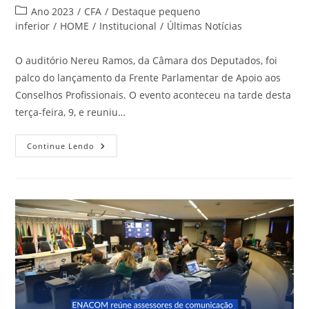
do
publicado:
Categoria
Ano 2023
/
CFA
/
Destaque pequeno
post:
do
inferior
/
HOME
/
Institucional
/
Últimas Notícias
post:
O auditório Nereu Ramos, da Câmara dos Deputados, foi
palco do lançamento da Frente Parlamentar de Apoio aos
Conselhos Profissionais. O evento aconteceu na tarde desta
terça-feira, 9, e reuniu…
CFA
Continue Lendo
Celebra
O
Lançamento
Da
Frente
Parlamentar
De
Apoio
Aos
Conselhos
Profissionais