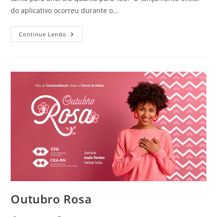
do aplicativo ocorreu durante o…
Aplicativo
Continue Lendo
Do
Sistema
CFA/CRAs
Está
Disponível
Para
Download
Outubro Rosa