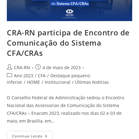
CRA-RN participa de Encontro de
Comunicação do Sistema
CFA/CRAs
Autor
Post
CRA-RN
4 de maio de 2023
do
publicado:
Categoria
Ano 2023
/
CFA
/
Destaque pequeno
post:
do
inferior
/
HOME
/
Institucional
/
Últimas Notícias
post:
O Conselho Federal de Administração sediou o Encontro
Nacional das Assessorias de Comunicação do Sistema
CFA/CRAs – Enacom 2023, realizado nos dias 02 e 03 de
maio, em Brasília, em…
CRA-
Continue Lendo