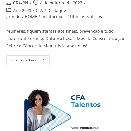
Autor
Post
CRA-RN
4 de outubro de 2023
do
publicado:
Categoria
Ano 2023
/
CFA
/
Destaque
post:
do
grande
/
HOME
/
Institucional
/
Últimas Notícias
post:
Mulheres, fiquem atentas aos sinais, prevenção é tudo!
Faça o auto-exame. Outubro Rosa – Mês de Conscientização
Sobre o Câncer de Mama. Nós apoiamos!
Outubro
Continue Lendo
Rosa