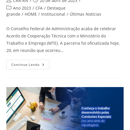
Autor
Post
CRA-RN
20 de abril de 2023
do
publicado:
Categoria
Ano 2023
/
CFA
/
Destaque
post:
do
grande
/
HOME
/
Institucional
/
Últimas Notícias
post:
O Conselho Federal de Administração acaba de celebrar
Acordo de Cooperação Técnica com o Ministério do
Trabalho e Emprego (MTE). A parceria foi oficializada hoje,
20, em reunião que ocorreu…
Parceria
Continue Lendo
Do
CFA
Com
O
MTE
Vai
Intensificar
A
Fiscalização
Profissional