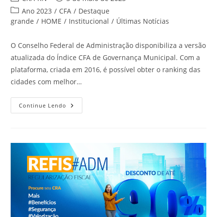
do
publicado:
Categoria
Ano 2023
/
CFA
/
Destaque
post:
do
grande
/
HOME
/
Institucional
/
Últimas Notícias
post:
O Conselho Federal de Administração disponibiliza a versão
atualizada do Índice CFA de Governança Municipal. Com a
plataforma, criada em 2016, é possível obter o ranking das
cidades com melhor…
Versão
Continue Lendo
2023
Do
IGM
Está
No
Ar
E
Conta
Com
Dados
Apurados
Pelo
CFA