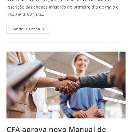
inscrição das chapas iniciarão no primeiro dia de maio e
irão até dia 24 do…
CFA
Continue Lendo
Lança
Edital
De
Convocação
Das
Eleições
2024
Do
Sistema
CFA/CRAs
CFA aprova novo Manual de