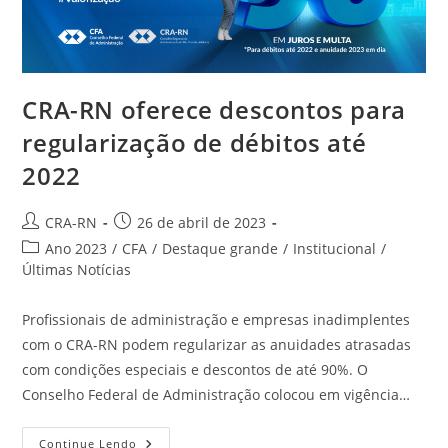
CRA-RN oferece descontos para
regularização de débitos até
2022
Autor
Post
CRA-RN
26 de abril de 2023
do
publicado:
Categoria
Ano 2023
/
CFA
/
Destaque grande
/
Institucional
/
post:
do
Últimas Notícias
post:
Profissionais de administração e empresas inadimplentes
com o CRA-RN podem regularizar as anuidades atrasadas
com condições especiais e descontos de até 90%. O
Conselho Federal de Administração colocou em vigência…
CRA-
Continue Lendo