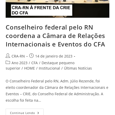
Conselheiro federal pelo RN
coordena a Câmara de Relações
Internacionais e Eventos do CFA
Autor
Post
CRA-RN
14 de janeiro de 2023
do
publicado:
Categoria
Ano 2023
/
CFA
/
Destaque pequeno
post:
do
superior
/
HOME
/
Institucional
/
Últimas Notícias
post:
O Conselheiro Federal pelo RN, Adm. Júlio Rezende, foi
eleito coordenador da Câmara de Relações Internacionais e
Eventos – CRIE, do Conselho Federal de Administração. A
escolha foi feita na…
Conselheiro
Continue Lendo