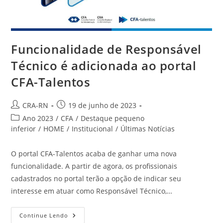
Funcionalidade de Responsável
Técnico é adicionada ao portal
CFA-Talentos
Autor
Post
CRA-RN
19 de junho de 2023
do
publicado:
Categoria
Ano 2023
/
CFA
/
Destaque pequeno
post:
do
inferior
/
HOME
/
Institucional
/
Últimas Notícias
post:
O portal CFA-Talentos acaba de ganhar uma nova
funcionalidade. A partir de agora, os profissionais
cadastrados no portal terão a opção de indicar seu
interesse em atuar como Responsável Técnico,…
Funcionalidade
Continue Lendo
De