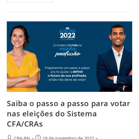
Federal
Pelo
RN
Coordena
A
Câmara
De
Relações
Internacionais
E
Eventos
Do
CFA
Saiba o passo a passo para votar
nas eleições do Sistema
CFA/CRAs
Autor
Post
CRA-RN
18 de novembro de 2022