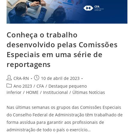
Conheça o trabalho
desenvolvido pelas Comissões
Especiais em uma série de
reportagens
Autor
Post
CRA-RN
10 de abril de 2023
do
publicado:
Categoria
Ano 2023
/
CFA
/
Destaque pequeno
post:
do
inferior
/
HOME
/
Institucional
/
Últimas Notícias
post:
Nas últimas semanas os grupos das Comissões Especiais
do Conselho Federal de Administração têm trabalhado de
forma assídua para garantir aos profissionais de
administração de todo o país o exercício…