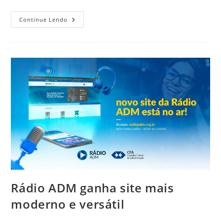
STJ
Continue Lendo
Reconhece
Que
Gestão
Empresarial
É
Área
Privativa
Da
Administração
Rádio ADM ganha site mais
moderno e versátil