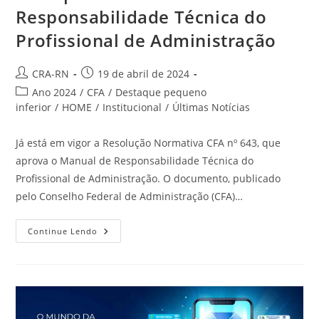
Responsabilidade Técnica do
Profissional de Administração
Autor
Post
CRA-RN
19 de abril de 2024
do
publicado:
Categoria
Ano 2024
/
CFA
/
Destaque pequeno
post:
do
inferior
/
HOME
/
Institucional
/
Últimas Notícias
post:
Já está em vigor a Resolução Normativa CFA nº 643, que
aprova o Manual de Responsabilidade Técnica do
Profissional de Administração. O documento, publicado
pelo Conselho Federal de Administração (CFA)…
CFA
Continue Lendo
Aprova
Novo
Manual
De
Responsabilidade
Técnica
Do
Profissional