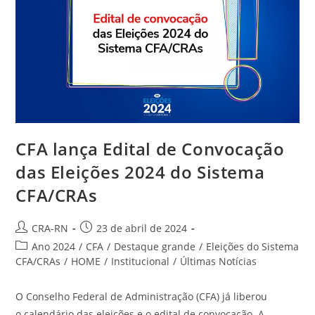
CFA lança Edital de Convocação
das Eleições 2024 do Sistema
CFA/CRAs
Autor
Post
CRA-RN
23 de abril de 2024
do
publicado:
Categoria
Ano 2024
/
CFA
/
Destaque grande
/
Eleições do Sistema
post:
do
CFA/CRAs
/
HOME
/
Institucional
/
Últimas Notícias
post:
O Conselho Federal de Administração (CFA) já liberou
o calendário das eleições e o edital de convocação. A