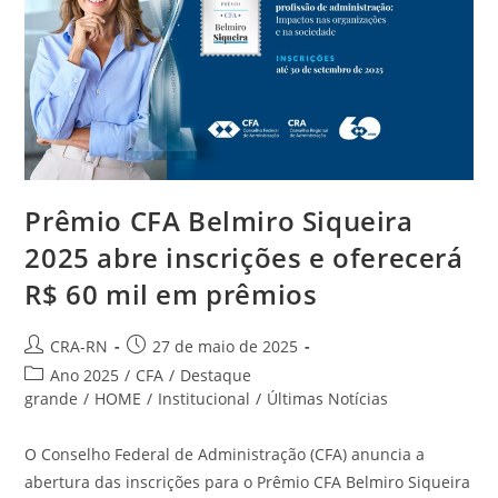
Profissionalização
Da
Gestão
Condominial
No
Brasil
Prêmio CFA Belmiro Siqueira
2025 abre inscrições e oferecerá
R$ 60 mil em prêmios
Autor
Post
CRA-RN
27 de maio de 2025
do
publicado:
Categoria
Ano 2025
/
CFA
/
Destaque
post:
do
grande
/
HOME
/
Institucional
/
Últimas Notícias
post:
O Conselho Federal de Administração (CFA) anuncia a
abertura das inscrições para o Prêmio CFA Belmiro Siqueira