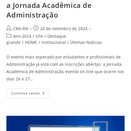
a Jornada Acadêmica de
Administração
Autor
Post
CRA-RN
24 de setembro de 2024
do
publicado:
Categoria
Ano 2024
/
CFA
/
Destaque
post:
do
grande
/
HOME
/
Institucional
/
Últimas Notícias
post:
O evento mais esperado por estudantes e profissionais de
Administração já está com as inscrições abertas: a Jornada
Acadêmica de Administração, evento on-line que ocorre nos
dias 26 e 27…
Estão
Continue Lendo
Abertas
As
Inscrições
Para
A
Jornada
Acadêmica
De
Administração