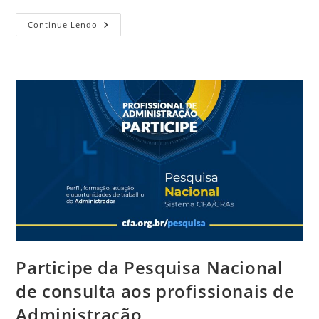
Conheça
Continue Lendo
O
Trabalho
Desenvolvido
Pelas
Comissões
Especiais
Em
Uma
Série
De
Reportagens
Participe da Pesquisa Nacional
de consulta aos profissionais de
Administração