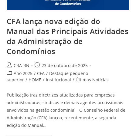
CFA lança nova edição do
Manual das Principais Atividades
da Administração de
Condomínios
Autor
Post
CRA-RN
23 de outubro de 2025
do
publicado:
Categoria
Ano 2025
/
CFA
/
Destaque pequeno
post:
do
superior
/
HOME
/
Institucional
/
Últimas Notícias
post:
Publicação traz diretrizes atualizadas para empresas
administradoras, síndicos e demais agentes profissionais
envolvidos na gestão condominial O Conselho Federal de
Administração (CFA) lançou, recentemente, a segunda
edição do Manual…