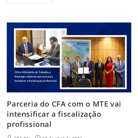
RN
Oferece
Descontos
Para
Regularização
De
Débitos
Até
2022
Parceria do CFA com o MTE vai
intensificar a fiscalização
profissional