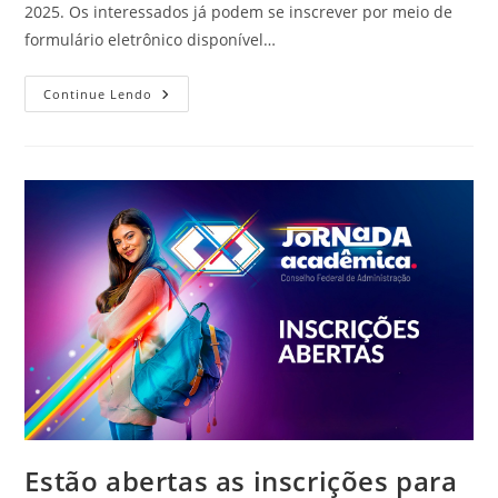
2025. Os interessados já podem se inscrever por meio de
formulário eletrônico disponível…
Prêmio
Continue Lendo
CFA
Belmiro
Siqueira
2025
Abre
Inscrições
E
Oferecerá
R$
60
Mil
Em
Prêmios
Estão abertas as inscrições para