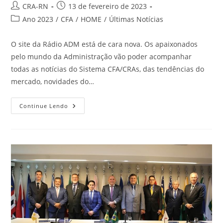
Autor
Post
CRA-RN
13 de fevereiro de 2023
do
publicado:
Categoria
Ano 2023
/
CFA
/
HOME
/
Últimas Notícias
post:
do
post:
O site da Rádio ADM está de cara nova. Os apaixonados
pelo mundo da Administração vão poder acompanhar
todas as notícias do Sistema CFA/CRAs, das tendências do
mercado, novidades do…
Rádio
Continue Lendo
ADM
Ganha
Site
Mais
Moderno
E
Versátil