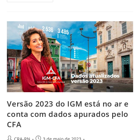
RN
Participa
De
Encontro
De
Comunicação
Do
Sistema
CFA/CRAs
Versão 2023 do IGM está no ar e
conta com dados apurados pelo
CFA
Autor
Post
CRA-RN
3 de maio de 2023