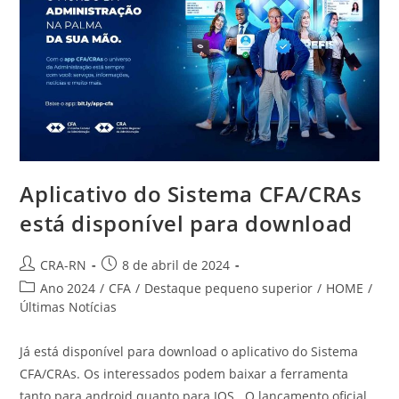
De
Administração
Aplicativo do Sistema CFA/CRAs
está disponível para download
Autor
Post
CRA-RN
8 de abril de 2024
do
publicado:
Categoria
Ano 2024
/
CFA
/
Destaque pequeno superior
/
HOME
/
post:
do
Últimas Notícias
post:
Já está disponível para download o aplicativo do Sistema
CFA/CRAs. Os interessados podem baixar a ferramenta
tanto para android quanto para IOS. O lançamento oficial