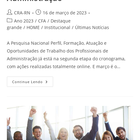
Autor
Post
CRA-RN
16 de março de 2023
do
publicado:
Categoria
Ano 2023
/
CFA
/
Destaque
post:
do
grande
/
HOME
/
Institucional
/
Últimas Notícias
post:
A Pesquisa Nacional Perfil, Formação, Atuação e
Oportunidades de Trabalho dos Profissionais de
Administração já está na segunda etapa do cronograma,
com ações realizadas totalmente online. E março é o…
Participe
Continue Lendo
Da
Pesquisa
Nacional
De
Consulta
Aos
Profissionais
De
Administração