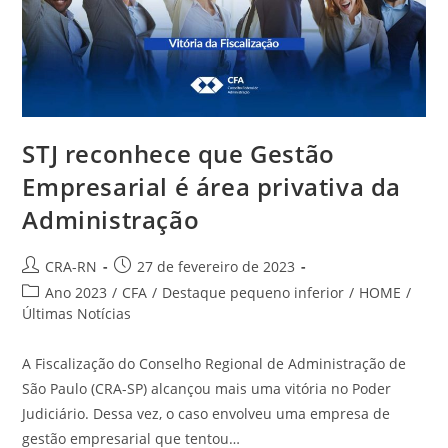
STJ reconhece que Gestão
Empresarial é área privativa da
Administração
Autor
Post
CRA-RN
27 de fevereiro de 2023
do
publicado:
Categoria
Ano 2023
/
CFA
/
Destaque pequeno inferior
/
HOME
/
post:
do
Últimas Notícias
post:
A Fiscalização do Conselho Regional de Administração de
São Paulo (CRA-SP) alcançou mais uma vitória no Poder
Judiciário. Dessa vez, o caso envolveu uma empresa de
gestão empresarial que tentou…