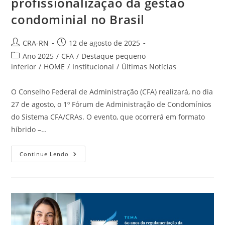
profissionalização da gestão
condominial no Brasil
Autor
Post
CRA-RN
12 de agosto de 2025
do
publicado:
Categoria
Ano 2025
/
CFA
/
Destaque pequeno
post:
do
inferior
/
HOME
/
Institucional
/
Últimas Notícias
post:
O Conselho Federal de Administração (CFA) realizará, no dia
27 de agosto, o 1º Fórum de Administração de Condomínios
do Sistema CFA/CRAs. O evento, que ocorrerá em formato
híbrido –…
1º
Continue Lendo
Fórum
De
Administração
De
Condomínios
Do
Sistema
CFA/CRAs
Fortalece
A