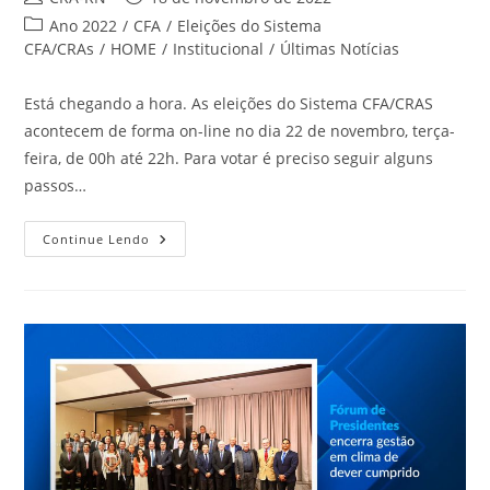
do
publicado:
Categoria
Ano 2022
/
CFA
/
Eleições do Sistema
post:
do
CFA/CRAs
/
HOME
/
Institucional
/
Últimas Notícias
post:
Está chegando a hora. As eleições do Sistema CFA/CRAS
acontecem de forma on-line no dia 22 de novembro, terça-
feira, de 00h até 22h. Para votar é preciso seguir alguns
passos…
Saiba
Continue Lendo
O
Passo
A
Passo
Para
Votar
Nas
Eleições
Do
Sistema
CFA/CRAs