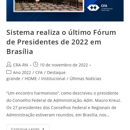
Sistema realiza o último Fórum
de Presidentes de 2022 em
Brasília
Autor
Post
CRA-RN
10 de novembro de 2022
do
publicado:
Categoria
Ano 2022
/
CFA
/
Destaque
post:
do
grande
/
HOME
/
Institucional
/
Últimas Notícias
post:
“Um encontro harmonioso”, como descreveu o presidente
do Conselho Federal de Administração, Adm. Mauro Kreuz.
Os 27 presidentes dos Conselhos Federal e Regionais de
Administração estiveram reunidos, em Brasília, nos…
Sistema
Continue Lendo