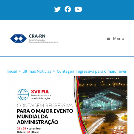
Ir
para
o
conteúdo
Menu
Blog
Inicial
>
Últimas Notícias
>
Contagem regressiva para o maior evento 