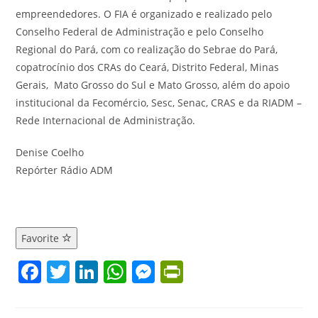
empreendedores. O FIA é organizado e realizado pelo
Conselho Federal de Administração e pelo Conselho
Regional do Pará, com co realização do Sebrae do Pará,
copatrocínio dos CRAs do Ceará, Distrito Federal, Minas
Gerais, Mato Grosso do Sul e Mato Grosso, além do apoio
institucional da Fecomércio, Sesc, Senac, CRAS e da RIADM –
Rede Internacional de Administração.
Denise Coelho
Repórter Rádio ADM
Favorite
F
T
Li
W
M
Pr
a
w
n
h
e
in
c
itt
k
at
ss
tF