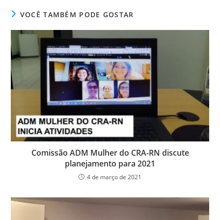
e
er
e
s
e
ri
VOCÊ TAMBÉM PODE GOSTAR
b
dI
A
n
e
o
n
p
g
n
o
p
er
dl
k
y
Comissão ADM Mulher do CRA-RN discute
planejamento para 2021
4 de março de 2021