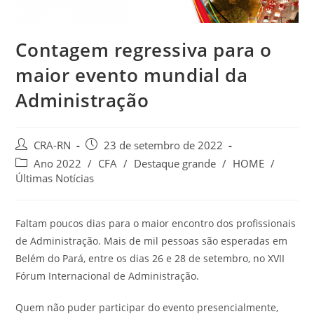
Contagem regressiva para o
maior evento mundial da
Administração
Autor
Post
CRA-RN
23 de setembro de 2022
do
publicado:
Categoria
Ano 2022
/
CFA
/
Destaque grande
/
HOME
/
post:
do
Últimas Notícias
post:
Faltam poucos dias para o maior encontro dos profissionais
de Administração. Mais de mil pessoas são esperadas em
Belém do Pará, entre os dias 26 e 28 de setembro, no XVII
Fórum Internacional de Administração.
Quem não puder participar do evento presencialmente,