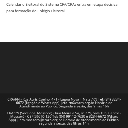
Calendário Eleitoral do Sistema CFA/CRAs entra em etapa decisiva
para formação do Colégio Eleitoral
CRA/RN - Rua Auris Coelho, 471 - Lagoa Nova | Natal/RN Tel: (84) 3234-
6672 (ligação e Whats App) |cra-rn@crarn.org.br Horário de
Atendimento ao Público: Segunda à sexta, das 9h às 16h
CRA/RN (Seccional Mossoró) - Rua Meira e Sá, nº 275, Sala 105, Centro -
Mossoró - CEP 59610-120 Tel: (84) 99112-7630 e 3234-6672 (Whats
App) | cra.mossoro@crarn.org.br Horário de Atendimento ao Público:
segunda a sexta, das 8h às 14h.