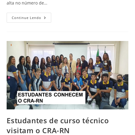
alta no número de…
Conheça
Continue Lendo
Os
Melhores
Trabalhos
Selecionados
No
Prêmio
CFA
Belmiro
Siqueira
2022
Estudantes de curso técnico
visitam o CRA-RN