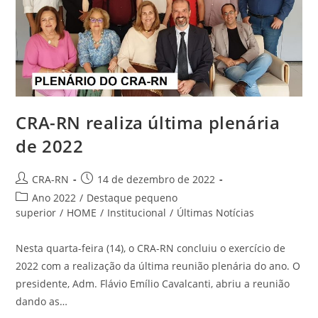
CRA-RN realiza última plenária
de 2022
Autor
Post
CRA-RN
14 de dezembro de 2022
do
publicado:
Categoria
Ano 2022
/
Destaque pequeno
post:
do
superior
/
HOME
/
Institucional
/
Últimas Notícias
post:
Nesta quarta-feira (14), o CRA-RN concluiu o exercício de
2022 com a realização da última reunião plenária do ano. O
presidente, Adm. Flávio Emílio Cavalcanti, abriu a reunião
dando as…