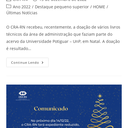
do
publicado:
Categoria
Ano 2022
/
Destaque pequeno superior
/
HOME
/
post:
do
Últimas Notícias
post:
O CRA-RN recebeu, recentemente, a doação de vários livros
técnicos da área de administração que faziam parte do
acervo da Universidade Potiguar – UnP, em Natal. A doação
é resultado…
CRA-
Continue Lendo
RN
Recebe
Doações
De
Livros
Da
UnP