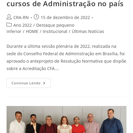
cursos de Administração no país
Autor
Post
CRA-RN
15 de dezembro de 2022
do
publicado:
Categoria
Ano 2022
/
Destaque pequeno
post:
do
inferior
/
HOME
/
Institucional
/
Últimas Notícias
post:
Durante a última sessão plenária de 2022, realizada na
sede do Conselho Federal de Administração em Brasília, foi
aprovado o anteprojeto de Resolução Normativa que dispõe
sobre a Acreditação CFA.…
Acreditação
Continue Lendo
CFA
Vai
Certificar
Cursos
De
Administração
No
País