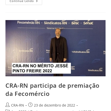
O
Continue Lendo
CRA-
RN
DESEJA
UM
FELIZ
ANO
NOVO!
CRA-RN participa de premiação
da Fecomércio
Autor
Post
CRA-RN
23 de dezembro de 2022
do
publicado: