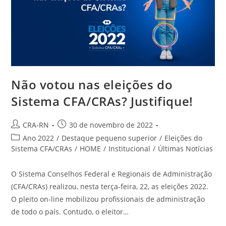
Não votou nas eleições do
Sistema CFA/CRAs? Justifique!
Autor
Post
CRA-RN
30 de novembro de 2022
do
publicado:
Categoria
Ano 2022
/
Destaque pequeno superior
/
Eleições do
post:
do
Sistema CFA/CRAs
/
HOME
/
Institucional
/
Últimas Notícias
post:
O Sistema Conselhos Federal e Regionais de Administração
(CFA/CRAs) realizou, nesta terça-feira, 22, as eleições 2022.
O pleito on-line mobilizou profissionais de administração
de todo o país. Contudo, o eleitor…