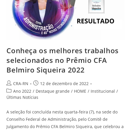
Conheça os melhores trabalhos
selecionados no Prêmio CFA
Belmiro Siqueira 2022
Autor
Post
CRA-RN
12 de dezembro de 2022
do
publicado:
Categoria
Ano 2022
/
Destaque grande
/
HOME
/
Institucional
/
post:
do
Últimas Notícias
post:
A seleção foi concluída nesta quarta-feira (7), na sede do
Conselho Federal de Administração, pelo Comitê de
Julgamento do Prêmio CFA Belmiro Siqueira, que celebrou a