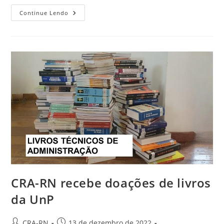
CRA-
Continue Lendo
RN
Realiza
Última
Plenária
De
2022
CRA-RN recebe doações de livros
da UnP
Autor
Post
CRA-RN
13 de dezembro de 2022