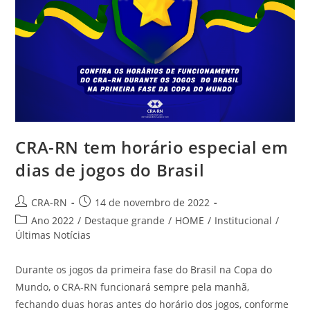
CRA-RN tem horário especial em
dias de jogos do Brasil
Autor
Post
CRA-RN
14 de novembro de 2022
do
publicado:
Categoria
Ano 2022
/
Destaque grande
/
HOME
/
Institucional
/
post:
do
Últimas Notícias
post:
Durante os jogos da primeira fase do Brasil na Copa do
Mundo, o CRA-RN funcionará sempre pela manhã,
fechando duas horas antes do horário dos jogos, conforme