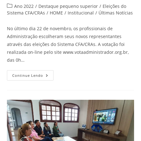
do
publicado:
Categoria
Ano 2022
/
Destaque pequeno superior
/
Eleições do
post:
do
Sistema CFA/CRAs
/
HOME
/
Institucional
/
Últimas Notícias
post:
No último dia 22 de novembro, os profissionais de
Administração escolheram seus novos representantes
através das eleições do Sistema CFA/CRAs. A votação foi
realizada on-line pelo site www.votaadministrador.org.br,
das 0h…
Profissionais
Continue Lendo
Elegem
Novos
Conselheiros
Para
O
CRA-
RN