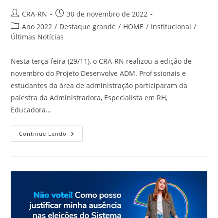
Autor
Post
CRA-RN
30 de novembro de 2022
do
publicado:
Categoria
Ano 2022
/
Destaque grande
/
HOME
/
Institucional
/
post:
do
Últimas Notícias
post:
Nesta terça-feira (29/11), o CRA-RN realizou a edição de
novembro do Projeto Desenvolve ADM. Profissionais e
estudantes da área de administração participaram da
palestra da Administradora, Especialista em RH,
Educadora…
Profissionais
Continue Lendo
Buscam
Construir
Uma
Carreira
De
Sucesso