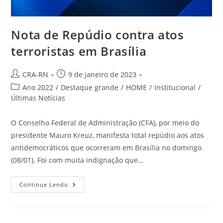
Nota de Repúdio contra atos
terroristas em Brasília
Autor
Post
CRA-RN
9 de janeiro de 2023
do
publicado:
Categoria
Ano 2022
/
Destaque grande
/
HOME
/
Institucional
/
post:
do
Últimas Notícias
post:
O Conselho Federal de Administração (CFA), por meio do
presidente Mauro Kreuz, manifesta total repúdio aos atos
antidemocráticos que ocorreram em Brasília no domingo
(08/01). Foi com muita indignação que…
Nota
Continue Lendo
De
Repúdio
Contra
Atos
Terroristas