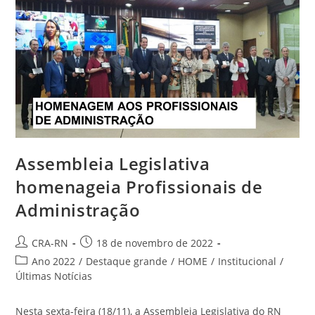
Assembleia Legislativa
homenageia Profissionais de
Administração
Autor
Post
CRA-RN
18 de novembro de 2022
do
publicado:
Categoria
Ano 2022
/
Destaque grande
/
HOME
/
Institucional
/
post:
do
Últimas Notícias
post:
Nesta sexta-feira (18/11), a Assembleia Legislativa do RN