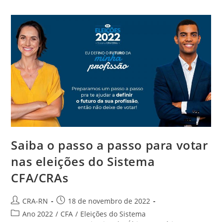
ERAFIC
2022
Saiba o passo a passo para votar
nas eleições do Sistema
CFA/CRAs
Autor
Post
CRA-RN
18 de novembro de 2022
do
publicado:
Categoria
Ano 2022
/
CFA
/
Eleições do Sistema
post: