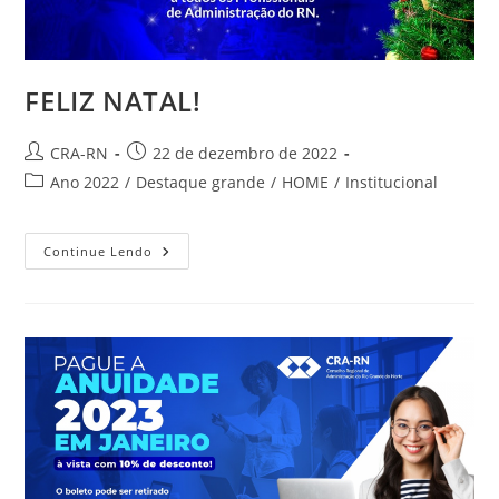
FELIZ NATAL!
Autor
Post
CRA-RN
22 de dezembro de 2022
do
publicado:
Categoria
Ano 2022
/
Destaque grande
/
HOME
/
Institucional
post:
do
post:
FELIZ
Continue Lendo
NATAL!