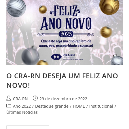
Em
Brasília
O CRA-RN DESEJA UM FELIZ ANO
NOVO!
Autor
Post
CRA-RN
29 de dezembro de 2022
do
publicado:
Categoria
Ano 2022
/
Destaque grande
/
HOME
/
Institucional
/
post:
do
Últimas Notícias
post: