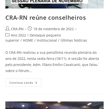
CRA-RN reúne conselheiros
Autor
Post
CRA-RN
18 de novembro de 2022
do
publicado:
Categoria
Ano 2022
/
Destaque pequeno
post:
do
superior
/
HOME
/
Institucional
/
Últimas Notícias
post:
O CRA-RN realizou a sua penúltima reunião plenária do
ano de 2022, nesta sexta-feira (18/11). A sessão foi aberta
pelo presidente, Adm. Flávio Emílio Cavalcanti, que falou
sobre o Fórum…
CRA-
Continue Lendo
RN
Reúne
Conselheiros