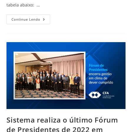
tabela abaixo: …
CRA-
Continue Lendo
RN
Tem
Horário
Especial
Em
Dias
De
Jogos
Do
Brasil
Sistema realiza o último Fórum
de Presidentes de 2022 em