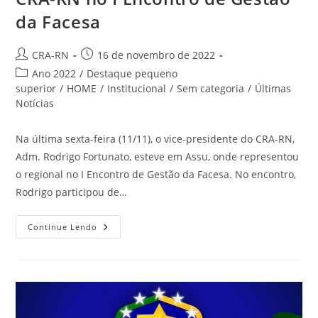
da Facesa
Autor
Post
CRA-RN
16 de novembro de 2022
do
publicado:
Categoria
Ano 2022
/
Destaque pequeno
post:
do
superior
/
HOME
/
Institucional
/
Sem categoria
/
Últimas
post:
Notícias
Na última sexta-feira (11/11), o vice-presidente do CRA-RN,
Adm. Rodrigo Fortunato, esteve em Assu, onde representou
o regional no I Encontro de Gestão da Facesa. No encontro,
Rodrigo participou de…
CRA-
Continue Lendo
RN
No
I
Encontro
De
Gestão
Da
Facesa