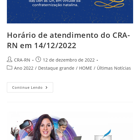
Horário de atendimento do CRA-
RN em 14/12/2022
Autor
Post
CRA-RN
12 de dezembro de 2022
do
publicado:
Categoria
Ano 2022
/
Destaque grande
/
HOME
/
Últimas Notícias
post:
do
post:
Horário
Continue Lendo
De
Atendimento
Do
CRA-
RN
Em
14/12/2022