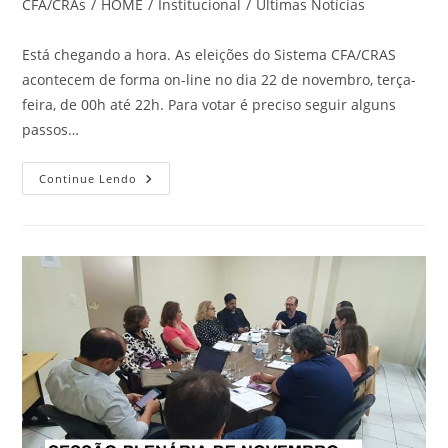
do
CFA/CRAs
/
HOME
/
Institucional
/
Últimas Notícias
post:
Está chegando a hora. As eleições do Sistema CFA/CRAS
acontecem de forma on-line no dia 22 de novembro, terça-
feira, de 00h até 22h. Para votar é preciso seguir alguns
passos…
Saiba
Continue Lendo
O
Passo
A
Passo
Para
Votar
Nas
Eleições
Do
Sistema
CFA/CRAs