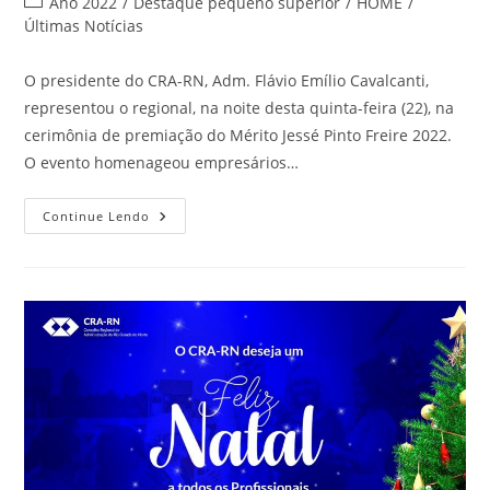
Categoria
Ano 2022
/
Destaque pequeno superior
/
HOME
/
post:
do
Últimas Notícias
post:
O presidente do CRA-RN, Adm. Flávio Emílio Cavalcanti,
representou o regional, na noite desta quinta-feira (22), na
cerimônia de premiação do Mérito Jessé Pinto Freire 2022.
O evento homenageou empresários…
CRA-
Continue Lendo
RN
Participa
De
Premiação
Da
Fecomércio