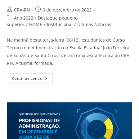
Autor
Post
CRA-RN
6 de dezembro de 2022
do
publicado:
Categoria
Ano 2022
/
Destaque pequeno
post:
do
superior
/
HOME
/
Institucional
/
Últimas Notícias
post:
Na manhã desta terça-feira (06/12), estudantes do Curso
Técnico em Administração da Escola Estadual João Ferreira
de Souza, de Santa Cruz, fizeram uma visita técnica ao CRA-
RN. A turma, formada…
Estudantes
Continue Lendo
De
Curso
Técnico
Visitam
O
CRA-
RN