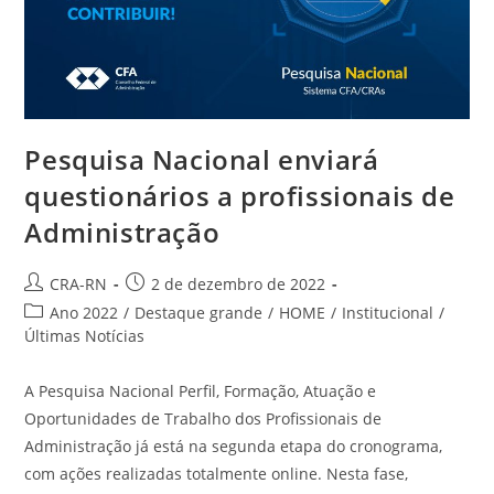
Pesquisa Nacional enviará
questionários a profissionais de
Administração
Autor
Post
CRA-RN
2 de dezembro de 2022
do
publicado:
Categoria
Ano 2022
/
Destaque grande
/
HOME
/
Institucional
/
post:
do
Últimas Notícias
post:
A Pesquisa Nacional Perfil, Formação, Atuação e
Oportunidades de Trabalho dos Profissionais de
Administração já está na segunda etapa do cronograma,
com ações realizadas totalmente online. Nesta fase,