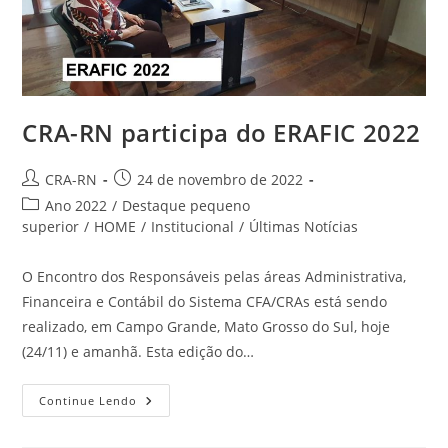
CRA-RN participa do ERAFIC 2022
Autor
Post
CRA-RN
24 de novembro de 2022
do
publicado:
Categoria
Ano 2022
/
Destaque pequeno
post:
do
superior
/
HOME
/
Institucional
/
Últimas Notícias
post:
O Encontro dos Responsáveis pelas áreas Administrativa,
Financeira e Contábil do Sistema CFA/CRAs está sendo
realizado, em Campo Grande, Mato Grosso do Sul, hoje
(24/11) e amanhã. Esta edição do…
CRA-
Continue Lendo
RN
Participa
Do