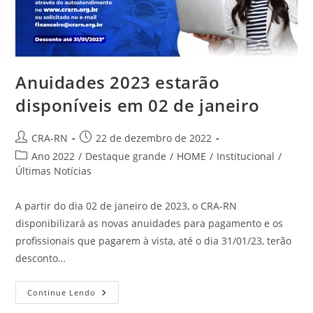
Anuidades 2023 estarão
disponíveis em 02 de janeiro
Autor
Post
CRA-RN
22 de dezembro de 2022
do
publicado:
Categoria
Ano 2022
/
Destaque grande
/
HOME
/
Institucional
/
post:
do
Últimas Notícias
post:
A partir do dia 02 de janeiro de 2023, o CRA-RN
disponibilizará as novas anuidades para pagamento e os
profissionais que pagarem à vista, até o dia 31/01/23, terão
desconto…
Anuidades
Continue Lendo
2023
Estarão