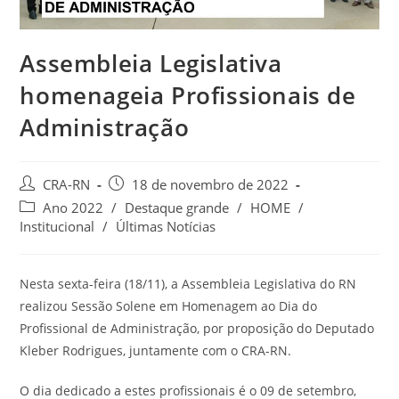
Assembleia Legislativa
homenageia Profissionais de
Administração
Autor
Post
CRA-RN
18 de novembro de 2022
do
publicado:
Categoria
Ano 2022
/
Destaque grande
/
HOME
/
post:
do
Institucional
/
Últimas Notícias
post:
Nesta sexta-feira (18/11), a Assembleia Legislativa do RN
realizou Sessão Solene em Homenagem ao Dia do
Profissional de Administração, por proposição do Deputado
Kleber Rodrigues, juntamente com o CRA-RN.
O dia dedicado a estes profissionais é o 09 de setembro,