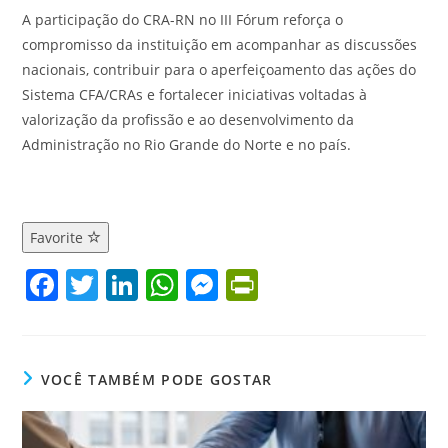
A participação do CRA-RN no III Fórum reforça o
compromisso da instituição em acompanhar as discussões
nacionais, contribuir para o aperfeiçoamento das ações do
Sistema CFA/CRAs e fortalecer iniciativas voltadas à
valorização da profissão e ao desenvolvimento da
Administração no Rio Grande do Norte e no país.
Favorite
F
T
Li
W
M
Pr
a
w
n
h
e
in
c
itt
k
at
ss
tF
e
er
e
s
e
ri
VOCÊ TAMBÉM PODE GOSTAR
b
dI
A
n
e
o
n
p
g
n