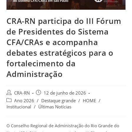
CRA-RN participa do III Fórum
de Presidentes do Sistema
CFA/CRAs e acompanha
debates estratégicos para o
fortalecimento da
Administração
Autor
Post
CRA-RN
12 de junho de 2026
do
publicado:
Categoria
Ano 2026
/
Destaque grande
/
HOME
/
post:
do
Institucional
/
Últimas Notícias
post:
O Conselho Regional de Administração do Rio Grande do