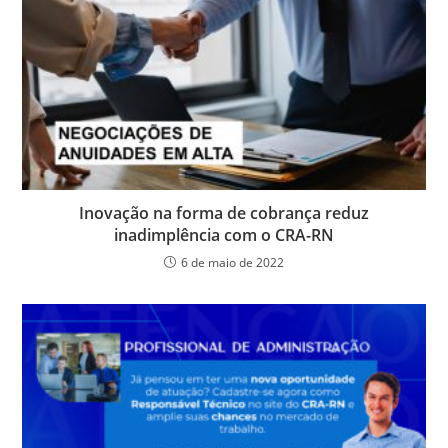
o
p
er
dl
k
y
Inovação na forma de cobrança reduz
inadimplência com o CRA-RN
6 de maio de 2022