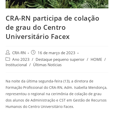
CRA-RN participa de colação
de grau do Centro
Universitário Facex
Autor
Post
CRA-RN
16 de março de 2023
do
publicado:
Categoria
Ano 2023
/
Destaque pequeno superior
/
HOME
/
post:
do
Institucional
/
Últimas Notícias
post:
Na noite da última segunda-feira (13), a diretora de
Formação Profissional do CRA-RN, Adm. Isabella Mendonça,
representou o regional na cerimônia de colação de grau
dos alunos de Administração e CST em Gestão de Recursos
Humanos do Centro Universitário Facex.