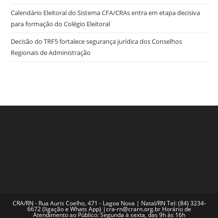
Calendário Eleitoral do Sistema CFA/CRAs entra em etapa decisiva
para formação do Colégio Eleitoral
Decisão do TRF5 fortalece segurança jurídica dos Conselhos
Regionais de Administração
CRA/RN - Rua Auris Coelho, 471 - Lagoa Nova | Natal/RN Tel: (84) 3234-
6672 (ligação e Whats App) |cra-rn@crarn.org.br Horário de
Atendimento ao Público: Segunda à sexta, das 9h às 16h