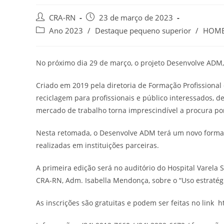
Autor
Post
CRA-RN
23 de março de 2023
do
publicado:
Categoria
Ano 2023
/
Destaque pequeno superior
/
HOM
post:
do
post:
No próximo dia 29 de março, o projeto Desenvolve ADM,
Criado em 2019 pela diretoria de Formação Profissional 
reciclagem para profissionais e público interessados, d
mercado de trabalho torna imprescindível a procura p
Nesta retomada, o Desenvolve ADM terá um novo forma
realizadas em instituições parceiras.
A primeira edição será no auditório do Hospital Varela 
CRA-RN, Adm. Isabella Mendonça, sobre o “Uso estratégi
As inscrições são gratuitas e podem ser feitas no link ht