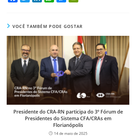
a
w
n
h
e
in
c
itt
k
at
ss
tF
e
er
e
s
e
ri
VOCÊ TAMBÉM PODE GOSTAR
b
dI
A
n
e
o
n
p
g
n
o
p
er
dl
k
y
Presidente do CRA-RN participa do 3º Fórum de
Presidentes do Sistema CFA/CRAs em
Florianópolis
14 de maio de 2025