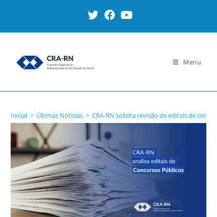
Ir
para
o
conteúdo
Menu
Blog
Inicial
>
Últimas Notícias
>
CRA-RN solicita revisão de editais de concu