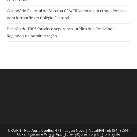
Calendário Eleitoral do Sistema CFA/CRAs entra em etapa decisiva
para formação do Colégio Eleitoral
Decisão do TRF5 fortalece segurança jurídica dos Conselhos
Regionais de Administração
CRA/RN - Rua Auris Coelho, 471 - Lagoa Nova | Natal/RN Tel: (84) 3234-
6672 (ligação e Whats App) |cra-rn@crarn.org.br Horário de