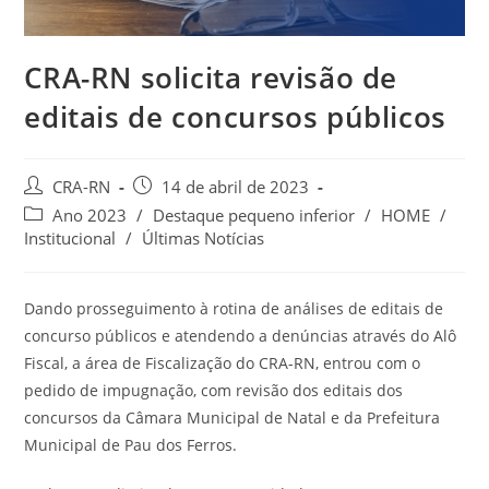
CRA-RN solicita revisão de
editais de concursos públicos
Autor
Post
CRA-RN
14 de abril de 2023
do
publicado:
Categoria
Ano 2023
/
Destaque pequeno inferior
/
HOME
/
post:
do
Institucional
/
Últimas Notícias
post:
Dando prosseguimento à rotina de análises de editais de
concurso públicos e atendendo a denúncias através do Alô
Fiscal, a área de Fiscalização do CRA-RN, entrou com o
pedido de impugnação, com revisão dos editais dos
concursos da Câmara Municipal de Natal e da Prefeitura
Municipal de Pau dos Ferros.