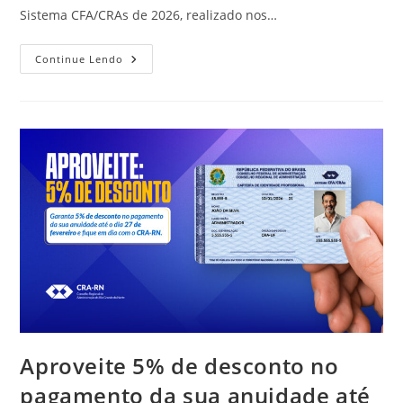
Sistema CFA/CRAs de 2026, realizado nos…
CRA-
Continue Lendo
RN
Participa
Do
1º
Fórum
De
Presidentes
Do
Sistema
CFA/CRAs
Em
2026
Aproveite 5% de desconto no
pagamento da sua anuidade até