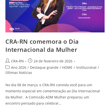
CRA-RN comemora o Dia
Internacional da Mulher
Autor
Post
CRA-RN
24 de fevereiro de 2026
do
publicado:
Categoria
Ano 2026
/
Destaque grande
/
HOME
/
Institucional
/
post:
do
Últimas Notícias
post:
No dia 08 de março, o CRA-RN convida você para um
momento especial em comemoração ao Dia Internacional
da Mulher. A Comissão ADM Mulher preparou um
encontro pensado para celebrar…