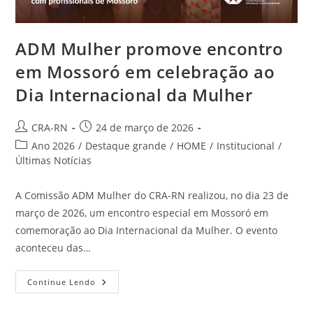
ADM Mulher promove encontro
em Mossoró em celebração ao
Dia Internacional da Mulher
Autor
Post
CRA-RN
24 de março de 2026
do
publicado:
Categoria
Ano 2026
/
Destaque grande
/
HOME
/
Institucional
/
post:
do
Últimas Notícias
post:
A Comissão ADM Mulher do CRA-RN realizou, no dia 23 de
março de 2026, um encontro especial em Mossoró em
comemoração ao Dia Internacional da Mulher. O evento
aconteceu das…
ADM
Continue Lendo
Mulher
Promove
Encontro