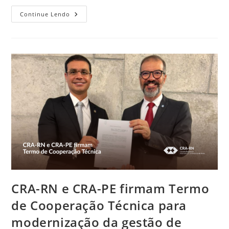
Profissionais
Continue Lendo
De
Administração
São
Contemplados
No
Edital
Da
UFRN
CRA-RN e CRA-PE firmam Termo
de Cooperação Técnica para
modernização da gestão de