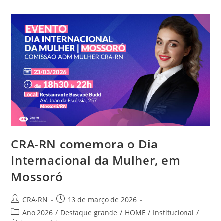
Vai
Abordar
Decisões
Inteligentes
Nas
Organizações
CRA-RN comemora o Dia
Internacional da Mulher, em
Mossoró
Autor
Post
CRA-RN
13 de março de 2026
do
publicado:
Categoria
Ano 2026
/
Destaque grande
/
HOME
/
Institucional
/
post: