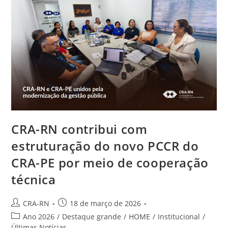
Grau
Da
FAS
Em
Currais
Novos
CRA-RN contribui com
estruturação do novo PCCR do
CRA-PE por meio de cooperação
técnica
Autor
Post
CRA-RN
18 de março de 2026
do
publicado:
Categoria
Ano 2026
/
Destaque grande
/
HOME
/
Institucional
/
post:
do
Últimas Notícias