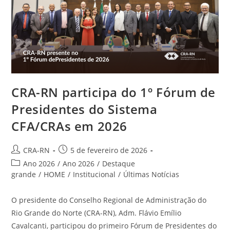
Da
Gestão
De
Pessoas
CRA-RN participa do 1º Fórum de
Presidentes do Sistema
CFA/CRAs em 2026
Autor
Post
CRA-RN
5 de fevereiro de 2026
do
publicado:
Categoria
Ano 2026
/
Ano 2026
/
Destaque
post:
do
grande
/
HOME
/
Institucional
/
Últimas Notícias
post:
O presidente do Conselho Regional de Administração do
Rio Grande do Norte (CRA-RN), Adm. Flávio Emílio
Cavalcanti, participou do primeiro Fórum de Presidentes do