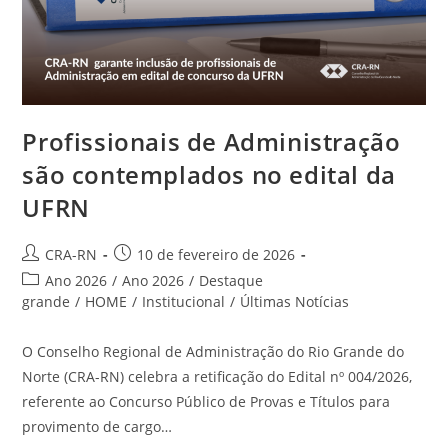
Profissionais de Administração
são contemplados no edital da
UFRN
Autor
Post
CRA-RN
10 de fevereiro de 2026
do
publicado:
Categoria
Ano 2026
/
Ano 2026
/
Destaque
post:
do
grande
/
HOME
/
Institucional
/
Últimas Notícias
post:
O Conselho Regional de Administração do Rio Grande do
Norte (CRA-RN) celebra a retificação do Edital nº 004/2026,
referente ao Concurso Público de Provas e Títulos para
provimento de cargo…