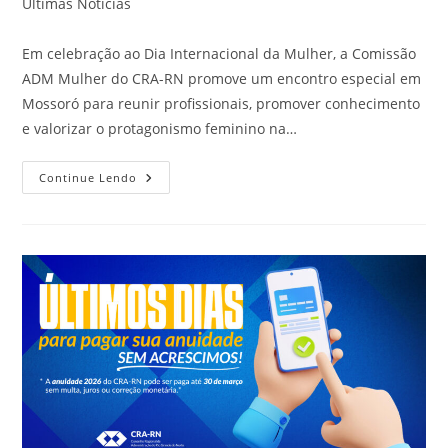
do
Últimas Notícias
post:
Em celebração ao Dia Internacional da Mulher, a Comissão
ADM Mulher do CRA-RN promove um encontro especial em
Mossoró para reunir profissionais, promover conhecimento
e valorizar o protagonismo feminino na…
CRA-
Continue Lendo
RN
Comemora
O
Dia
Internacional
Da
Mulher,
Em
Mossoró