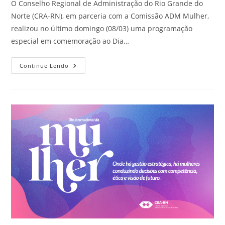
O Conselho Regional de Administração do Rio Grande do
Norte (CRA-RN), em parceria com a Comissão ADM Mulher,
realizou no último domingo (08/03) uma programação
especial em comemoração ao Dia…
CRA-
Continue Lendo
RN
E
Comissão
ADM
Mulher
Celebram
O
Dia
Internacional
Da
Mulher
Com
Homenagem
E
Palestra
Especial