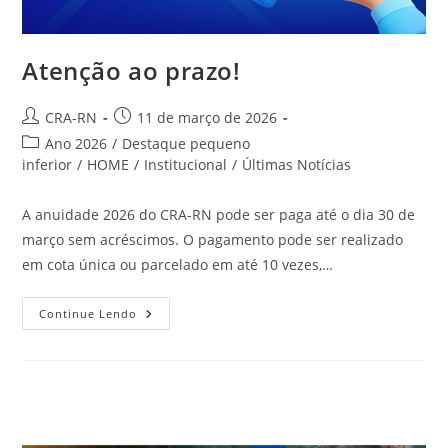
Atenção ao prazo!
Autor
Post
CRA-RN
11 de março de 2026
do
publicado:
Categoria
Ano 2026
/
Destaque pequeno
post:
do
inferior
/
HOME
/
Institucional
/
Últimas Notícias
post:
A anuidade 2026 do CRA-RN pode ser paga até o dia 30 de
março sem acréscimos. O pagamento pode ser realizado
em cota única ou parcelado em até 10 vezes,…
Atenção
Continue Lendo
Ao
Prazo!