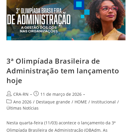
3ª Olimpíada Brasileira de
Administração tem lançamento
hoje
Autor
Post
CRA-RN
11 de março de 2026
do
publicado:
Categoria
Ano 2026
/
Destaque grande
/
HOME
/
Institucional
/
post:
do
Últimas Notícias
post:
Nesta quarta-feira (11/03) acontece o lançamento da 3ª
Olimpíada Brasileira de Administração (OBAdm. As