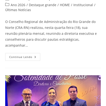
do
publicado:
Categoria
Ano 2026
/
Destaque grande
/
HOME
/
Institucional
/
post:
do
Últimas Notícias
post:
O Conselho Regional de Administração do Rio Grande do
Norte (CRA-RN) realizou, nesta quarta-feira (18), sua
reunião plenária mensal, reunindo a diretoria executiva e
conselheiros para discutir pautas estratégicas,
acompanhar…
Reunião
Continue Lendo
Plenária
De
Março
Do
CRA-
RN
Destaca
Planejamento,
Inovação
E
Mudanças
Na
Diretoria