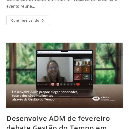
evento reúne…
CRA-
Continue Lendo
RN
Marca
Presença
Na
VIII
Convenção
Do
Sistema
CFA/CRAs
Desenvolve ADM de fevereiro
debate Gestão do Tempo em