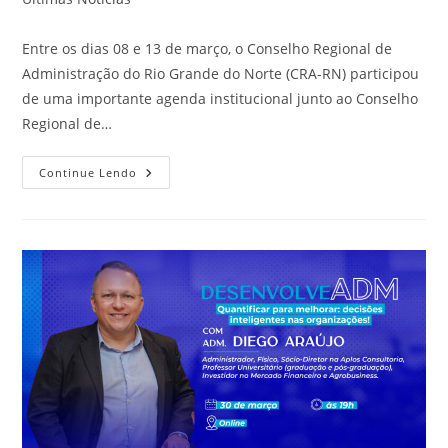
post:
Entre os dias 08 e 13 de março, o Conselho Regional de
Administração do Rio Grande do Norte (CRA-RN) participou
de uma importante agenda institucional junto ao Conselho
Regional de…
CRA-
Continue Lendo
RN
Contribui
Com
Estruturação
Do
Novo
PCCR
Do
CRA-
PE
Por
Meio
De
Cooperação
Técnica