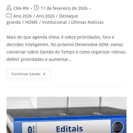
Autor
Post
CRA-RN
11 de fevereiro de 2026
do
publicado:
Categoria
Ano 2026
/
Ano 2026
/
Destaque
post:
do
grande
/
HOME
/
Institucional
/
Últimas Notícias
post:
Mais do que agenda cheia, é sobre prioridades, foco e
decisões inteligentes. No próximo Desenvolve ADM, vamos
conversar sobre Gestão do Tempo e como organizar rotinas,
definir prioridades e aumentar…
A
Continue Lendo
Sua
Gestão
Do
Tempo
Está
Trabalhando
A
Seu
Favor
Ou
Contra
Você?