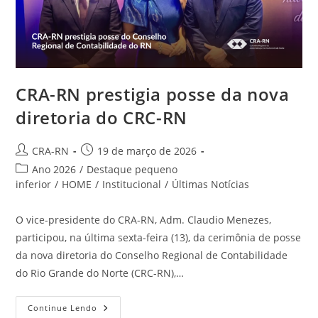
CRA-RN prestigia posse da nova
diretoria do CRC-RN
Autor
Post
CRA-RN
19 de março de 2026
do
publicado:
Categoria
Ano 2026
/
Destaque pequeno
post:
do
inferior
/
HOME
/
Institucional
/
Últimas Notícias
post:
O vice-presidente do CRA-RN, Adm. Claudio Menezes,
participou, na última sexta-feira (13), da cerimônia de posse
da nova diretoria do Conselho Regional de Contabilidade
do Rio Grande do Norte (CRC-RN),…
CRA-
Continue Lendo
RN