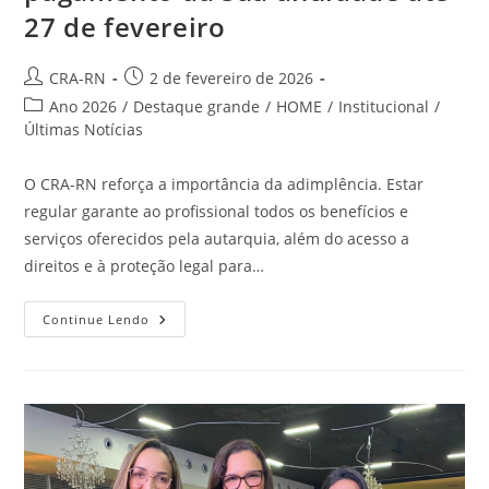
27 de fevereiro
Autor
Post
CRA-RN
2 de fevereiro de 2026
do
publicado:
Categoria
Ano 2026
/
Destaque grande
/
HOME
/
Institucional
/
post:
do
Últimas Notícias
post:
O CRA-RN reforça a importância da adimplência. Estar
regular garante ao profissional todos os benefícios e
serviços oferecidos pela autarquia, além do acesso a
direitos e à proteção legal para…
Aproveite
Continue Lendo
5%
De
Desconto
No
Pagamento
Da
Sua
Anuidade
Até
27
De