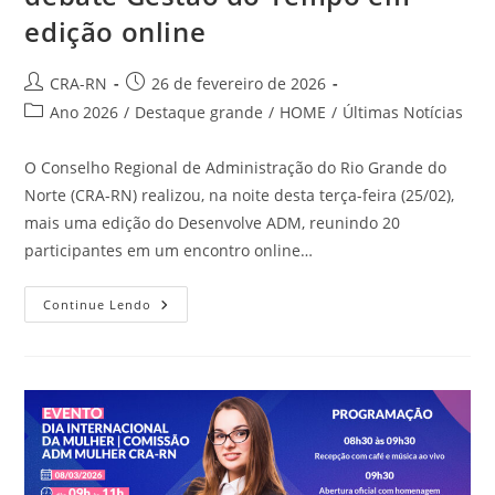
edição online
Autor
Post
CRA-RN
26 de fevereiro de 2026
do
publicado:
Categoria
Ano 2026
/
Destaque grande
/
HOME
/
Últimas Notícias
post:
do
post:
O Conselho Regional de Administração do Rio Grande do
Norte (CRA-RN) realizou, na noite desta terça-feira (25/02),
mais uma edição do Desenvolve ADM, reunindo 20
participantes em um encontro online…
Desenvolve
Continue Lendo
ADM
De
Fevereiro
Debate
Gestão
Do
Tempo
Em
Edição
Online