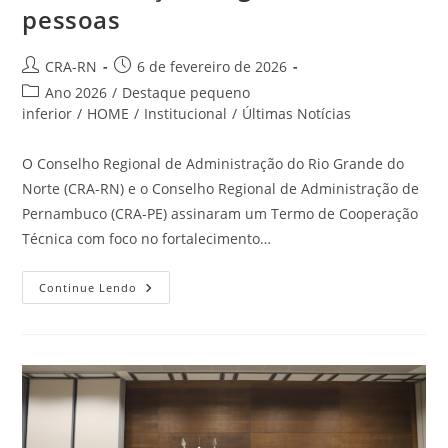
pessoas
Autor
Post
CRA-RN
6 de fevereiro de 2026
do
publicado:
Categoria
Ano 2026
/
Destaque pequeno
post:
do
inferior
/
HOME
/
Institucional
/
Últimas Notícias
post:
O Conselho Regional de Administração do Rio Grande do
Norte (CRA-RN) e o Conselho Regional de Administração de
Pernambuco (CRA-PE) assinaram um Termo de Cooperação
Técnica com foco no fortalecimento…
CRA-
Continue Lendo
RN
E
CRA-
PE
Firmam
Termo
De
Cooperação
Técnica
Para
Modernização