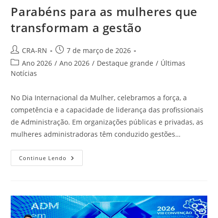
Parabéns para as mulheres que
transformam a gestão
Autor
Post
CRA-RN
7 de março de 2026
do
publicado:
Categoria
Ano 2026
/
Ano 2026
/
Destaque grande
/
Últimas
post:
do
Notícias
post:
No Dia Internacional da Mulher, celebramos a força, a
competência e a capacidade de liderança das profissionais
de Administração. Em organizações públicas e privadas, as
mulheres administradoras têm conduzido gestões…
Parabéns
Continue Lendo
Para
As
Mulheres
Que
Transformam
A
Gestão