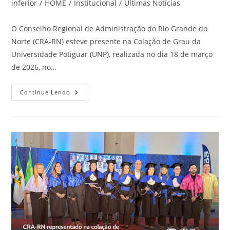
do
inferior
/
HOME
/
Institucional
/
Últimas Notícias
post:
O Conselho Regional de Administração do Rio Grande do
Norte (CRA-RN) esteve presente na Colação de Grau da
Universidade Potiguar (UNP), realizada no dia 18 de março
de 2026, no…
CRA-
Continue Lendo
RN
Prestigia
Colação
De
Grau
Da
UNP