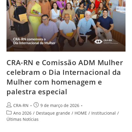
Calendário
Oficial
CRA-RN e Comissão ADM Mulher
celebram o Dia Internacional da
Mulher com homenagem e
palestra especial
Autor
Post
CRA-RN
9 de março de 2026
do
publicado:
Categoria
Ano 2026
/
Destaque grande
/
HOME
/
Institucional
/
post:
do
Últimas Notícias
post: