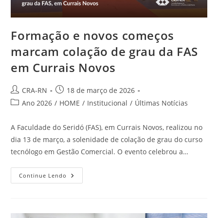
Formação e novos começos
marcam colação de grau da FAS
em Currais Novos
Autor
Post
CRA-RN
18 de março de 2026
do
publicado:
Categoria
Ano 2026
/
HOME
/
Institucional
/
Últimas Notícias
post:
do
post:
A Faculdade do Seridó (FAS), em Currais Novos, realizou no
dia 13 de março, a solenidade de colação de grau do curso
tecnólogo em Gestão Comercial. O evento celebrou a…
Formação
Continue Lendo
E
Novos
Começos
Marcam
Colação
De