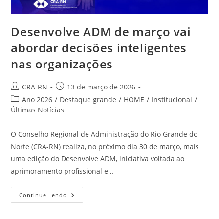
Desenvolve ADM de março vai
abordar decisões inteligentes
nas organizações
Autor
Post
CRA-RN
13 de março de 2026
do
publicado:
Categoria
Ano 2026
/
Destaque grande
/
HOME
/
Institucional
/
post:
do
Últimas Notícias
post:
O Conselho Regional de Administração do Rio Grande do
Norte (CRA-RN) realiza, no próximo dia 30 de março, mais
uma edição do Desenvolve ADM, iniciativa voltada ao
aprimoramento profissional e…
Desenvolve
Continue Lendo
ADM
De
Março