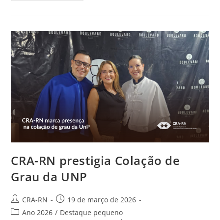
Prestigia
Posse
Da
Nova
Diretoria
Do
CRC-
RN
CRA-RN prestigia Colação de
Grau da UNP
Autor
Post
CRA-RN
19 de março de 2026
do
publicado:
Categoria
Ano 2026
/
Destaque pequeno
post: