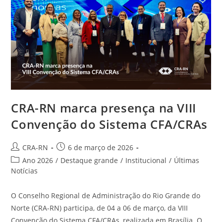
CRA-RN marca presença na VIII
Convenção do Sistema CFA/CRAs
Autor
Post
CRA-RN
6 de março de 2026
do
publicado:
Categoria
Ano 2026
/
Destaque grande
/
Institucional
/
Últimas
post:
do
Notícias
post:
O Conselho Regional de Administração do Rio Grande do
Norte (CRA-RN) participa, de 04 a 06 de março, da VIII
Convenção do Sistema CFA/CRAs, realizada em Brasília. O