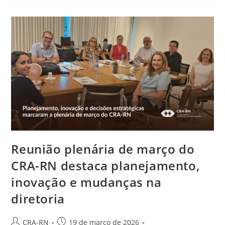
Em
Mossoró
Em
Celebração
Ao
Dia
Internacional
Da
Mulher
Reunião plenária de março do
CRA-RN destaca planejamento,
inovação e mudanças na
diretoria
Autor
Post
CRA-RN
19 de março de 2026