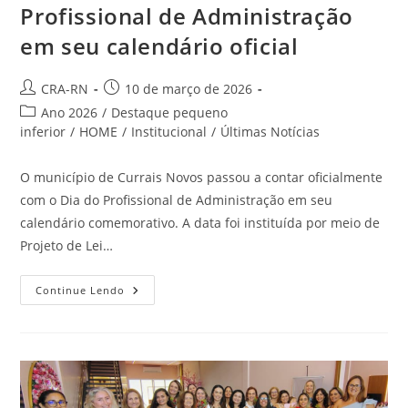
Profissional de Administração
em seu calendário oficial
Autor
Post
CRA-RN
10 de março de 2026
do
publicado:
Categoria
Ano 2026
/
Destaque pequeno
post:
do
inferior
/
HOME
/
Institucional
/
Últimas Notícias
post:
O município de Currais Novos passou a contar oficialmente
com o Dia do Profissional de Administração em seu
calendário comemorativo. A data foi instituída por meio de
Projeto de Lei…
Currais
Continue Lendo
Novos
Institui
Dia
Do
Profissional
De
Administração
Em
Seu