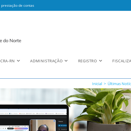
 prestação de contas
CRA-RN
ADMINISTRAÇÃO
REGISTRO
FISCALIZ
Inicial
>
Últimas Notíc