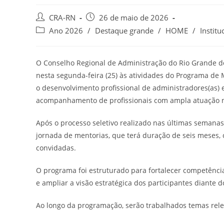
Autor
Post
CRA-RN
26 de maio de 2026
do
publicado:
Categoria
Ano 2026
/
Destaque grande
/
HOME
/
Institu
post:
do
post:
O Conselho Regional de Administração do Rio Grande d
nesta segunda-feira (25) às atividades do Programa de
o desenvolvimento profissional de administradores(as) 
acompanhamento de profissionais com ampla atuação 
Após o processo seletivo realizado nas últimas semanas
jornada de mentorias, que terá duração de seis meses
convidadas.
O programa foi estruturado para fortalecer competência
e ampliar a visão estratégica dos participantes diante
Ao longo da programação, serão trabalhados temas rele