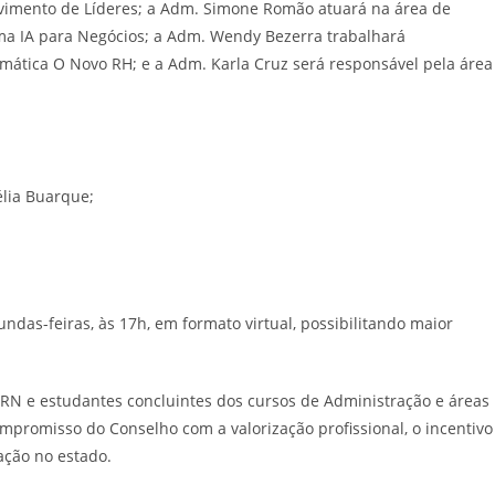
vimento de Líderes; a Adm. Simone Romão atuará na área de
ma IA para Negócios; a Adm. Wendy Bezerra trabalhará
emática O Novo RH; e a Adm. Karla Cruz será responsável pela área
élia Buarque;
as-feiras, às 17h, em formato virtual, possibilitando maior
RA-RN e estudantes concluintes dos cursos de Administração e áreas
mpromisso do Conselho com a valorização profissional, o incentivo
ação no estado.