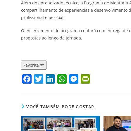
Além do aprendizado técnico, o Programa de Mentoria
compartilhamento de experiências e desenvolvimento d
profissional e pessoal.
O encerramento do programa contará com entrega de cer
propostas ao longo da jornada.
Favorite
F
T
Li
W
M
Pr
a
w
n
h
e
in
c
itt
k
at
ss
tF
e
er
e
s
e
ri
VOCÊ TAMBÉM PODE GOSTAR
b
dI
A
n
e
o
n
p
g
n