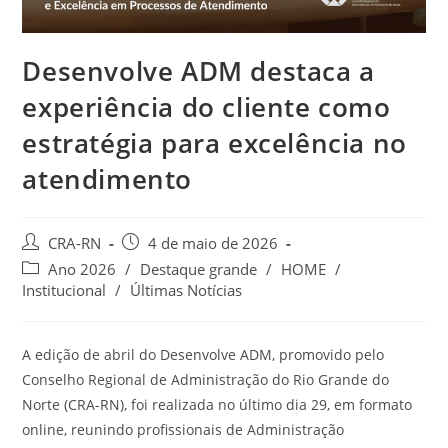
Desenvolve ADM destaca a
experiência do cliente como
estratégia para excelência no
atendimento
Autor
Post
CRA-RN
4 de maio de 2026
do
publicado:
Categoria
Ano 2026
/
Destaque grande
/
HOME
/
post:
do
Institucional
/
Últimas Notícias
post:
A edição de abril do Desenvolve ADM, promovido pelo
Conselho Regional de Administração do Rio Grande do
Norte (CRA-RN), foi realizada no último dia 29, em formato
online, reunindo profissionais de Administração