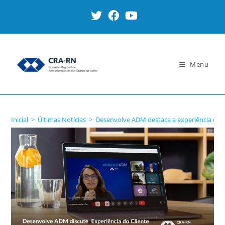
Ir
para
o
conteúdo
Menu
Blog
Inicial
>
Últimas Notícias
>
Desenvolve ADM destaca a experiência do c