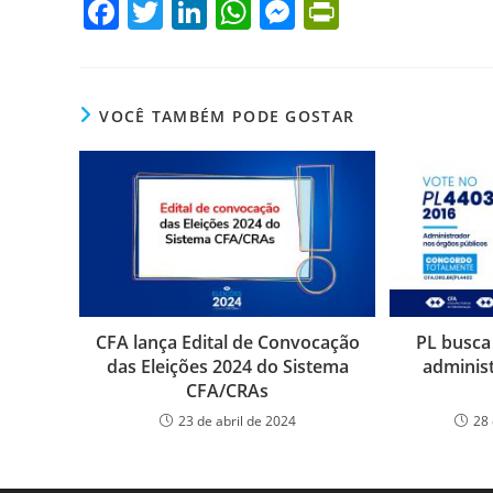
F
T
Li
W
M
Pr
a
w
n
h
e
in
c
itt
k
at
ss
tF
e
er
e
s
e
ri
VOCÊ TAMBÉM PODE GOSTAR
b
dI
A
n
e
o
n
p
g
n
o
p
er
dl
k
y
CFA lança Edital de Convocação
PL busca
das Eleições 2024 do Sistema
adminis
CFA/CRAs
23 de abril de 2024
28 