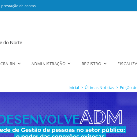
 prestação de contas
CRA-RN
ADMINISTRAÇÃO
REGISTRO
FISCALIZ
Inicial
>
Últimas Notícias
>
Edição d