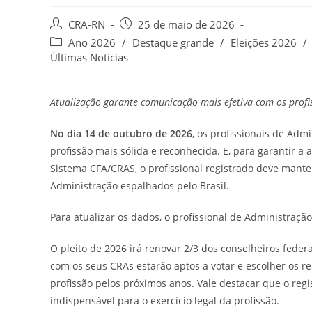
Autor
Post
CRA-RN
25 de maio de 2026
do
publicado:
Categoria
Ano 2026
/
Destaque grande
/
Eleições 2026
/
post:
do
Últimas Notícias
post:
Atualização garante comunicação mais efetiva com os profis
No dia 14 de outubro de 2026
, os profissionais de Ad
profissão mais sólida e reconhecida. E, para garantir a 
Sistema CFA/CRAS, o profissional registrado deve mante
Administração espalhados pelo Brasil.
Para atualizar os dados, o profissional de Administraçã
O pleito de 2026 irá renovar 2/3 dos conselheiros federa
com os seus CRAs estarão aptos a votar e escolher os re
profissão pelos próximos anos. Vale destacar que o reg
indispensável para o exercício legal da profissão.