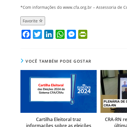
*Com informações do www.cfa.org.br – Assessoria de 
Favorite
F
T
Li
W
M
Pr
a
w
n
h
e
in
c
itt
k
at
ss
tF
e
er
e
s
e
ri
VOCÊ TAMBÉM PODE GOSTAR
b
dI
A
n
e
o
n
p
g
n
o
p
er
dl
k
y
Cartilha Eleitoral traz
CRA-RN re
informações sobre as eleições
últim