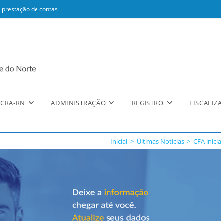
 prestação de contas
CRA-RN
ADMINISTRAÇÃO
REGISTRO
FISCALIZ
Inicial
>
Últimas Notícias
>
CFA inici