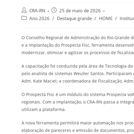
Autor
Post
CRA-RN
25 de maio de 2026
do
publicado:
Categoria
Ano 2026
/
Destaque grande
/
HOME
/
Institu
post:
do
post:
O Conselho Regional de Administração do Rio Grande do 
e a implantação do Prospecta Fisc, ferramenta desenvol
modernizar, otimizar e agilizar os processos de fiscaliz
A capacitação foi conduzida pela área de Tecnologia da
pelo analista de sistemas Weuller Santos. Participaram 
Adm. Kate Maciel; a coordenadora de Fiscalização, Adm. 
O Prospecta Fisc é um módulo do sistema Prospecta volt
regionais. Com a implantação, o CRA-RN passa a integr
utilizam a plataforma.
A nova ferramenta permitirá maior automação nos proce
elaboração de pareceres e emissão de documentos, pro