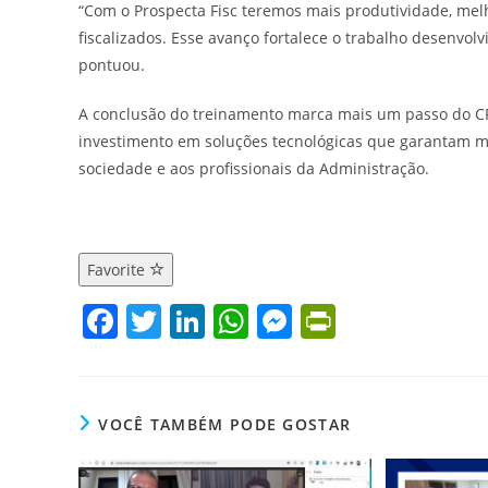
“Com o Prospecta Fisc teremos mais produtividade, mel
fiscalizados. Esse avanço fortalece o trabalho desenvo
pontuou.
A conclusão do treinamento marca mais um passo do CRA
investimento em soluções tecnológicas que garantam mai
sociedade e aos profissionais da Administração.
Favorite
F
T
Li
W
M
Pr
a
w
n
h
e
in
c
itt
k
at
ss
tF
e
er
e
s
e
ri
VOCÊ TAMBÉM PODE GOSTAR
b
dI
A
n
e