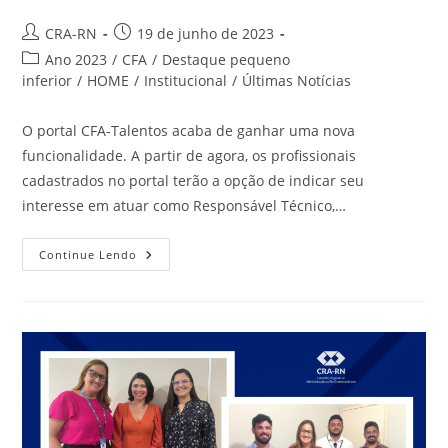
Autor
Post
CRA-RN
19 de junho de 2023
do
publicado:
Categoria
Ano 2023
/
CFA
/
Destaque pequeno
post:
do
inferior
/
HOME
/
Institucional
/
Últimas Notícias
post:
O portal CFA-Talentos acaba de ganhar uma nova
funcionalidade. A partir de agora, os profissionais
cadastrados no portal terão a opção de indicar seu
interesse em atuar como Responsável Técnico,…
Funcionalidade
Continue Lendo
De
Responsável
Técnico
É
Adicionada
Ao
Portal
CFA-
Talentos