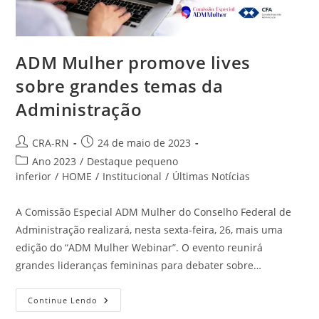
ADM Mulher promove lives
sobre grandes temas da
Administração
Autor
Post
CRA-RN
24 de maio de 2023
do
publicado:
Categoria
Ano 2023
/
Destaque pequeno
post:
do
inferior
/
HOME
/
Institucional
/
Últimas Notícias
post:
A Comissão Especial ADM Mulher do Conselho Federal de
Administração realizará, nesta sexta-feira, 26, mais uma
edição do “ADM Mulher Webinar”. O evento reunirá
grandes lideranças femininas para debater sobre…
ADM
Continue Lendo
Mulher