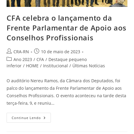
CFA celebra o lançamento da
Frente Parlamentar de Apoio aos
Conselhos Profissionais
Autor
Post
CRA-RN
10 de maio de 2023
do
publicado:
Categoria
Ano 2023
/
CFA
/
Destaque pequeno
post:
do
inferior
/
HOME
/
Institucional
/
Últimas Notícias
post:
O auditório Nereu Ramos, da Câmara dos Deputados, foi
palco do lançamento da Frente Parlamentar de Apoio aos
Conselhos Profissionais. O evento aconteceu na tarde desta
terça-feira, 9, e reuniu…
CFA
Continue Lendo
Celebra
O
Lançamento