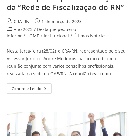
da “Rede de Fiscalização do RN”
Autor
Post
CRA-RN
1 de março de 2023
do
publicado:
Categoria
Ano 2023
/
Destaque pequeno
post:
do
inferior
/
HOME
/
Institucional
/
Últimas Notícias
post:
Nesta terça-feira (28/02), o CRA-RN, representado pelo seu
Assessor Jurídico, André Medeiros, participou de uma
reunião conjunta com vários conselhos profissionais,
realizada na sede da OAB/RN. A reunião teve como…
CRA-
Continue Lendo
RN
Participa
Da
Formação
Da
“Rede
De
Fiscalização
Do
RN”