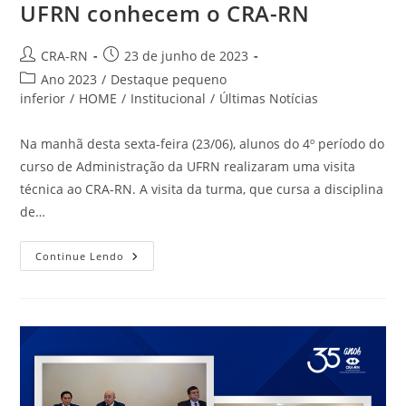
UFRN conhecem o CRA-RN
Autor
Post
CRA-RN
23 de junho de 2023
do
publicado:
Categoria
Ano 2023
/
Destaque pequeno
post:
do
inferior
/
HOME
/
Institucional
/
Últimas Notícias
post:
Na manhã desta sexta-feira (23/06), alunos do 4º período do
curso de Administração da UFRN realizaram uma visita
técnica ao CRA-RN. A visita da turma, que cursa a disciplina
de…
Alunos
Continue Lendo
De
Administração
Da
UFRN
Conhecem
O
CRA-
RN