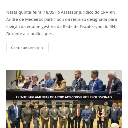
post:
Nesta quinta-feira (18/05), o Assessor Jurídico do CRA-RN,
André de Medeiros participou da reunião designada para
eleição da equipe gestora da Rede de Fiscalização do RN.
Durante a reunião, que…
CRA-
Continue Lendo
RN
Participa
Da
Gestão
Da
Rede
De
Fiscalização
Do
RN