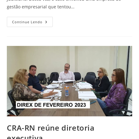
gestão empresarial que tentou…
STJ
Continue Lendo
Reconhece
Que
Gestão
Empresarial
É
Área
Privativa
Da
Administração
CRA-RN reúne diretoria
executiva