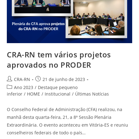
CRA-RN tem vários projetos
aprovados no PRODER
Autor
Post
CRA-RN
21 de junho de 2023
do
publicado:
Categoria
Ano 2023
/
Destaque pequeno
post:
do
inferior
/
HOME
/
Institucional
/
Últimas Notícias
post:
O Conselho Federal de Administração (CFA) realizou, na
manhã desta quarta-feira, 21, a 8ª Sessão Plenária
Extraordinária. O evento aconteceu em Vitória-ES e reuniu
conselheiros federais de todo o país…