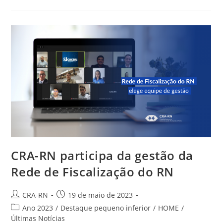
Promove
Lives
Sobre
Grandes
Temas
Da
Administração
CRA-RN participa da gestão da
Rede de Fiscalização do RN
Autor
Post
CRA-RN
19 de maio de 2023
do
publicado:
Categoria
Ano 2023
/
Destaque pequeno inferior
/
HOME
/
post:
do
Últimas Notícias