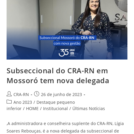
Subseccional do CRA-RN em
Mossoró tem nova delegada
Autor
Post
CRA-RN
26 de junho de 2023
do
publicado:
Categoria
Ano 2023
/
Destaque pequeno
post:
do
inferior
/
HOME
/
Institucional
/
Últimas Notícias
post:
,A administradora e conselheira suplente do CRA-RN, Lígia
Soares Rebouças, é a nova delegada da subseccional de