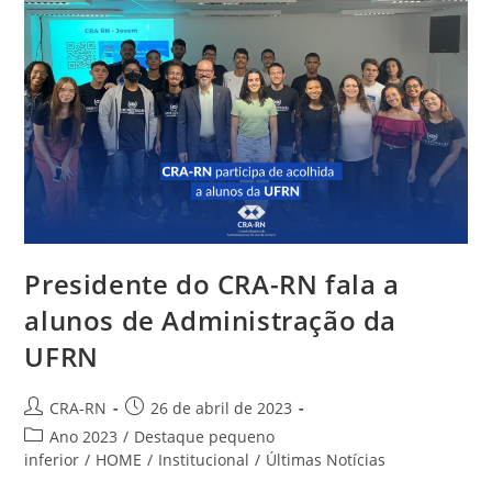
Comunicação
Do
Sistema
CFA/CRAs
Presidente do CRA-RN fala a
alunos de Administração da
UFRN
Autor
Post
CRA-RN
26 de abril de 2023
do
publicado:
Categoria
Ano 2023
/
Destaque pequeno
post:
do
inferior
/
HOME
/
Institucional
/
Últimas Notícias
post: