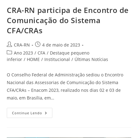
CRA-RN participa de Encontro de
Comunicação do Sistema
CFA/CRAs
Autor
Post
CRA-RN
4 de maio de 2023
do
publicado:
Categoria
Ano 2023
/
CFA
/
Destaque pequeno
post:
do
inferior
/
HOME
/
Institucional
/
Últimas Notícias
post:
O Conselho Federal de Administração sediou o Encontro
Nacional das Assessorias de Comunicação do Sistema
CFA/CRAs – Enacom 2023, realizado nos dias 02 e 03 de
maio, em Brasília, em…
CRA-
Continue Lendo
RN
Participa
De
Encontro
De