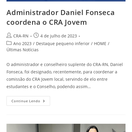
Administrador Daniel Fonseca
coordena o CRA Jovem
Autor
Post
CRA-RN
4 de julho de 2023
do
publicado:
Categoria
Ano 2023
/
Destaque pequeno inferior
/
HOME
/
post:
do
Últimas Notícias
post:
O administrador e conselheiro suplente do CRA-RN, Daniel
Fonseca, foi designado, recentemente, para coordenar a
comissão do CRA Jovem local, servindo de elo entre
estudantes e o Conselho, podendo assim…
Administrador
Continue Lendo
Daniel
Fonseca
Coordena
O
CRA
Jovem