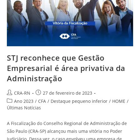
STJ reconhece que Gestão
Empresarial é área privativa da
Administração
Autor
Post
CRA-RN
27 de fevereiro de 2023
do
publicado:
Categoria
Ano 2023
/
CFA
/
Destaque pequeno inferior
/
HOME
/
post:
do
Últimas Notícias
post:
A Fiscalização do Conselho Regional de Administração de
São Paulo (CRA-SP) alcançou mais uma vitória no Poder
Judiciário. Dessa vez, o caso envolveu uma empresa de