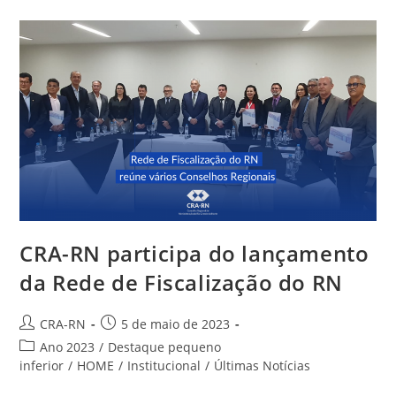
Da
Frente
Parlamentar
De
Apoio
Aos
Conselhos
Profissionais
CRA-RN participa do lançamento
da Rede de Fiscalização do RN
Autor
Post
CRA-RN
5 de maio de 2023
do
publicado:
Categoria
Ano 2023
/
Destaque pequeno
post:
do
inferior
/
HOME
/
Institucional
/
Últimas Notícias
post: