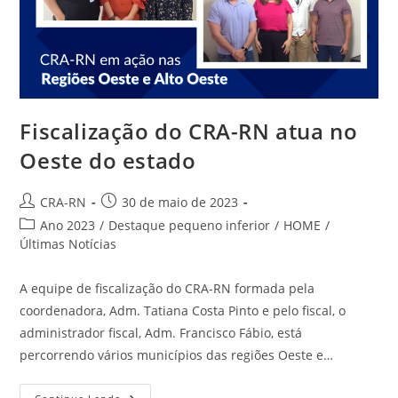
Fiscalização do CRA-RN atua no
Oeste do estado
Autor
Post
CRA-RN
30 de maio de 2023
do
publicado:
Categoria
Ano 2023
/
Destaque pequeno inferior
/
HOME
/
post:
do
Últimas Notícias
post:
A equipe de fiscalização do CRA-RN formada pela
coordenadora, Adm. Tatiana Costa Pinto e pelo fiscal, o
administrador fiscal, Adm. Francisco Fábio, está
percorrendo vários municípios das regiões Oeste e…