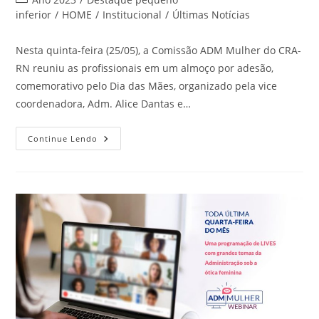
post:
do
inferior
/
HOME
/
Institucional
/
Últimas Notícias
post:
Nesta quinta-feira (25/05), a Comissão ADM Mulher do CRA-
RN reuniu as profissionais em um almoço por adesão,
comemorativo pelo Dia das Mães, organizado pela vice
coordenadora, Adm. Alice Dantas e…
Comissão
Continue Lendo
ADM
Mulher
Reúne
Profissionais
Em
Almoço