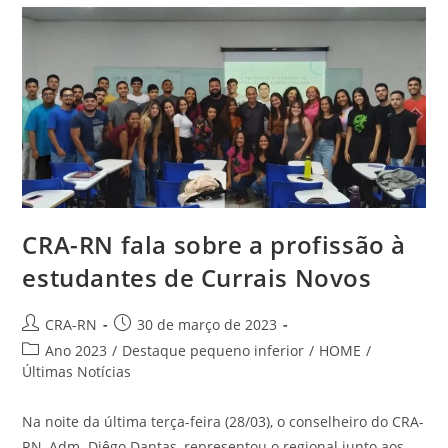
Especiais
Em
Uma
Série
De
Reportagens
CRA-RN fala sobre a profissão à
estudantes de Currais Novos
Autor
Post
CRA-RN
30 de março de 2023
do
publicado:
Categoria
Ano 2023
/
Destaque pequeno inferior
/
HOME
/
post:
do
Últimas Notícias
post:
Na noite da última terça-feira (28/03), o conselheiro do CRA-
RN, Adm. Diêgo Dantas, representou o regional junto aos