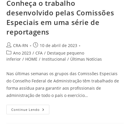
Conheça o trabalho
desenvolvido pelas Comissões
Especiais em uma série de
reportagens
Autor
Post
CRA-RN
10 de abril de 2023
do
publicado:
Categoria
Ano 2023
/
CFA
/
Destaque pequeno
post:
do
inferior
/
HOME
/
Institucional
/
Últimas Notícias
post:
Nas últimas semanas os grupos das Comissões Especiais
do Conselho Federal de Administração têm trabalhado de
forma assídua para garantir aos profissionais de
administração de todo o país o exercício…
Conheça
Continue Lendo
O
Trabalho
Desenvolvido
Pelas
Comissões