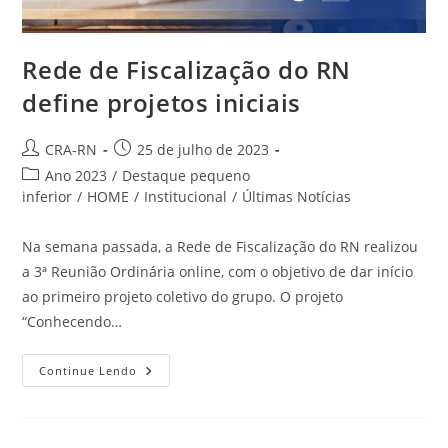
Rede de Fiscalização do RN
define projetos iniciais
Autor
Post
CRA-RN
25 de julho de 2023
do
publicado:
Categoria
Ano 2023
/
Destaque pequeno
post:
do
inferior
/
HOME
/
Institucional
/
Últimas Notícias
post:
Na semana passada, a Rede de Fiscalização do RN realizou
a 3ª Reunião Ordinária online, com o objetivo de dar início
ao primeiro projeto coletivo do grupo. O projeto
“Conhecendo…
Rede
Continue Lendo
De
Fiscalização
Do
RN
Define