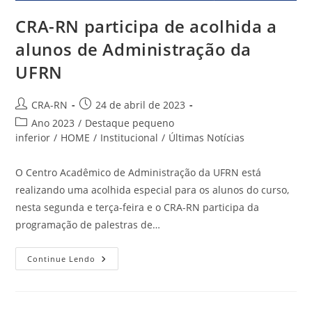
CRA-RN participa de acolhida a
alunos de Administração da
UFRN
Autor
Post
CRA-RN
24 de abril de 2023
do
publicado:
Categoria
Ano 2023
/
Destaque pequeno
post:
do
inferior
/
HOME
/
Institucional
/
Últimas Notícias
post:
O Centro Acadêmico de Administração da UFRN está
realizando uma acolhida especial para os alunos do curso,
nesta segunda e terça-feira e o CRA-RN participa da
programação de palestras de…
CRA-
Continue Lendo
RN
Participa
De
Acolhida
A