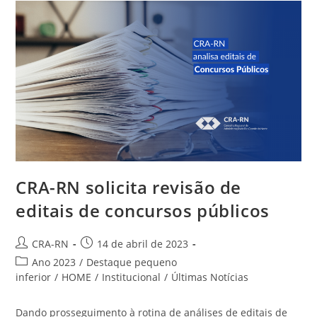
Alunos
De
Administração
Da
UFRN
CRA-RN solicita revisão de
editais de concursos públicos
Autor
Post
CRA-RN
14 de abril de 2023
do
publicado:
Categoria
Ano 2023
/
Destaque pequeno
post:
do
inferior
/
HOME
/
Institucional
/
Últimas Notícias
post:
Dando prosseguimento à rotina de análises de editais de