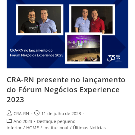
Projetos
Iniciais
CRA-RN presente no lançamento
do Fórum Negócios Experience
2023
Autor
Post
CRA-RN
11 de julho de 2023
do
publicado:
Categoria
Ano 2023
/
Destaque pequeno
post:
do
inferior
/
HOME
/
Institucional
/
Últimas Notícias
post: