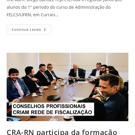
alunos do 1° período do curso de Administração do
FELCS/UFRN, em Currais…
CRA-
Continue Lendo
RN
Fala
Sobre
A
Profissão
À
Estudantes
De
Currais
Novos
CRA-RN participa da formação