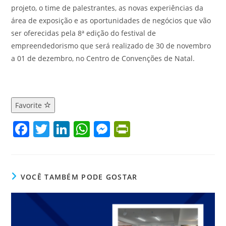
projeto, o time de palestrantes, as novas experiências da
área de exposição e as oportunidades de negócios que vão
ser oferecidas pela 8ª edição do festival de
empreendedorismo que será realizado de 30 de novembro
a 01 de dezembro, no Centro de Convenções de Natal.
Favorite
F
T
Li
W
M
Pr
a
w
n
h
e
in
c
itt
k
at
ss
tF
e
er
e
s
e
ri
VOCÊ TAMBÉM PODE GOSTAR
b
dI
A
n
e
o
n
p
g
n
o
p
er
dl