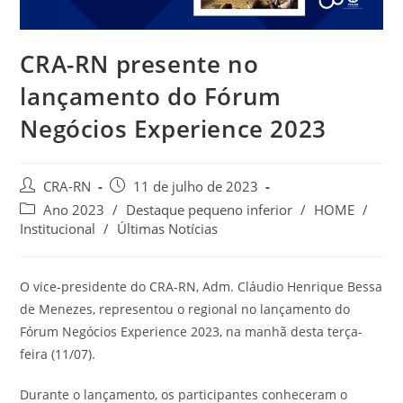
CRA-RN presente no
lançamento do Fórum
Negócios Experience 2023
Autor
Post
CRA-RN
11 de julho de 2023
do
publicado:
Categoria
Ano 2023
/
Destaque pequeno inferior
/
HOME
/
post:
do
Institucional
/
Últimas Notícias
post:
O vice-presidente do CRA-RN, Adm. Cláudio Henrique Bessa
de Menezes, representou o regional no lançamento do
Fórum Negócios Experience 2023, na manhã desta terça-
feira (11/07).
Durante o lançamento, os participantes conheceram o