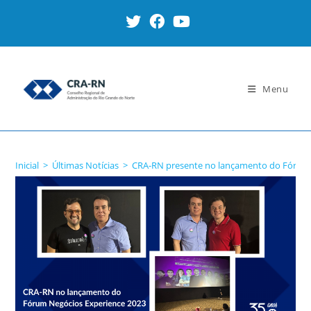
Ir
para
o
conteúdo
Menu
Blog
Inicial
>
Últimas Notícias
>
CRA-RN presente no lançamento do Fórum 