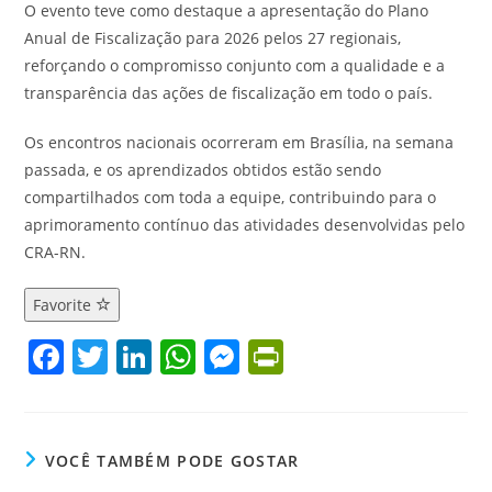
O evento teve como destaque a apresentação do Plano
Anual de Fiscalização para 2026 pelos 27 regionais,
reforçando o compromisso conjunto com a qualidade e a
transparência das ações de fiscalização em todo o país.
Os encontros nacionais ocorreram em Brasília, na semana
passada, e os aprendizados obtidos estão sendo
compartilhados com toda a equipe, contribuindo para o
aprimoramento contínuo das atividades desenvolvidas pelo
CRA-RN.
Favorite
F
T
Li
W
M
Pr
a
w
n
h
e
in
c
itt
k
at
ss
tF
e
er
e
s
e
ri
VOCÊ TAMBÉM PODE GOSTAR