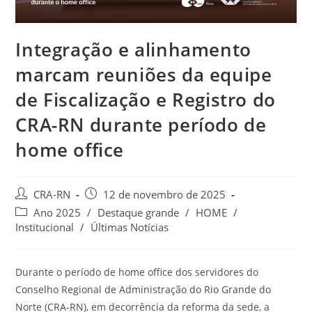
Integração e alinhamento
marcam reuniões da equipe
de Fiscalização e Registro do
CRA-RN durante período de
home office
Autor
Post
CRA-RN
12 de novembro de 2025
do
publicado:
Categoria
Ano 2025
/
Destaque grande
/
HOME
/
post:
do
Institucional
/
Últimas Notícias
post:
Durante o período de home office dos servidores do
Conselho Regional de Administração do Rio Grande do
Norte (CRA-RN), em decorrência da reforma da sede, a