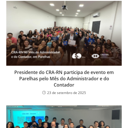
b
dI
A
n
e
o
n
p
g
n
o
p
er
dl
k
y
Presidente do CRA-RN participa de evento em
Parelhas pelo Mês do Administrador e do
Contador
23 de setembro de 2025