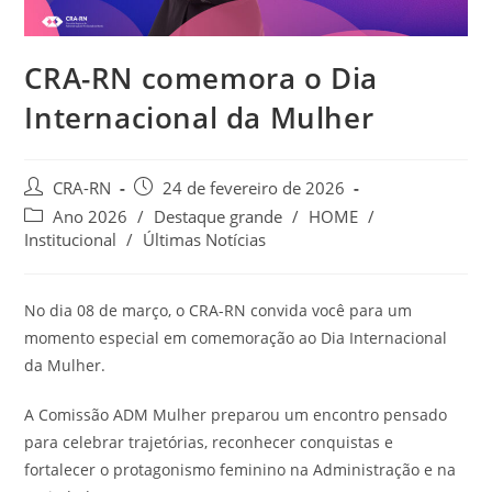
CRA-RN comemora o Dia
Internacional da Mulher
Autor
Post
CRA-RN
24 de fevereiro de 2026
do
publicado:
Categoria
Ano 2026
/
Destaque grande
/
HOME
/
post:
do
Institucional
/
Últimas Notícias
post:
No dia 08 de março, o CRA-RN convida você para um
momento especial em comemoração ao Dia Internacional
da Mulher.
A Comissão ADM Mulher preparou um encontro pensado
para celebrar trajetórias, reconhecer conquistas e
fortalecer o protagonismo feminino na Administração e na