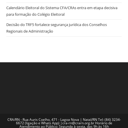
Calendário Eleitoral do Sistema CFA/CRAs entra em etapa decisiva
para formação do Colégio Eleitoral
Decisão do TRF5 fortalece segurança jurídica dos Conselhos
Regionais de Administração
CRA/RN - Rua Auris Coelho, 471 - Lagoa Nova | Natal/RN Tel: (84) 3234-
6672 (ligação e Whats App) |cra-rn@crarn.org.br Horário de
Atendimento ao Público: Segunda à sexta, das 9h às 16h