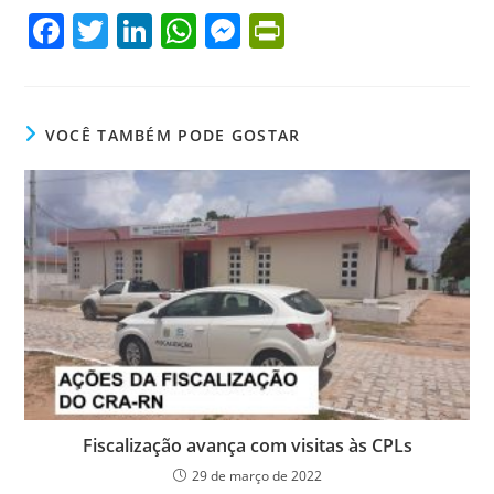
F
T
Li
W
M
Pr
a
w
n
h
e
in
c
itt
k
at
ss
tF
e
er
e
s
e
ri
VOCÊ TAMBÉM PODE GOSTAR
b
dI
A
n
e
o
n
p
g
n
o
p
er
dl
k
y
Fiscalização avança com visitas às CPLs
29 de março de 2022