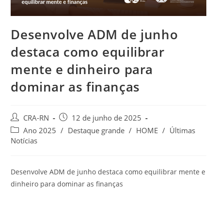
Desenvolve ADM de junho
destaca como equilibrar
mente e dinheiro para
dominar as finanças
Autor
Post
CRA-RN
12 de junho de 2025
do
publicado:
Categoria
Ano 2025
/
Destaque grande
/
HOME
/
Últimas
post:
do
Notícias
post:
Desenvolve ADM de junho destaca como equilibrar mente e
dinheiro para dominar as finanças