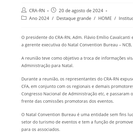
Autor
Post
CRA-RN
20 de agosto de 2024
do
publicado:
Categoria
Ano 2024
/
Destaque grande
/
HOME
/
Institu
post:
do
post:
O presidente do CRA-RN, Adm. Flávio Emílio Cavalcanti e
a gerente executiva do Natal Convention Bureau – NCB,
A reunião teve como objetivo a troca de informações vis
Administração para Natal.
Durante a reunião, os representantes do CRA-RN expuse
CFA, em conjunto com os regionais e demais promotores
Congresso Nacional de Administração etc, e passaram o
frente das comissões promotoras dos eventos.
O Natal Convention Bureau é uma entidade sem fins luc
setor do turismo de eventos e tem a função de promover
para os associados.