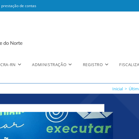
 prestação de contas
CRA-RN
ADMINISTRAÇÃO
REGISTRO
FISCALIZ
Inicial
>
Últim