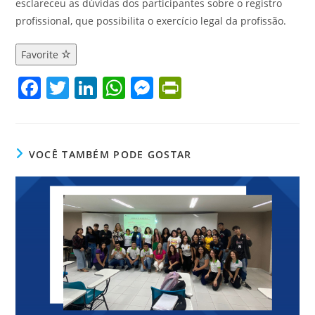
esclareceu as dúvidas dos participantes sobre o registro
profissional, que possibilita o exercício legal da profissão.
Favorite
F
T
Li
W
M
Pr
a
w
n
h
e
in
c
itt
k
at
ss
tF
e
er
e
s
e
ri
VOCÊ TAMBÉM PODE GOSTAR
b
dI
A
n
e
o
n
p
g
n
o
p
er
dl
k
y