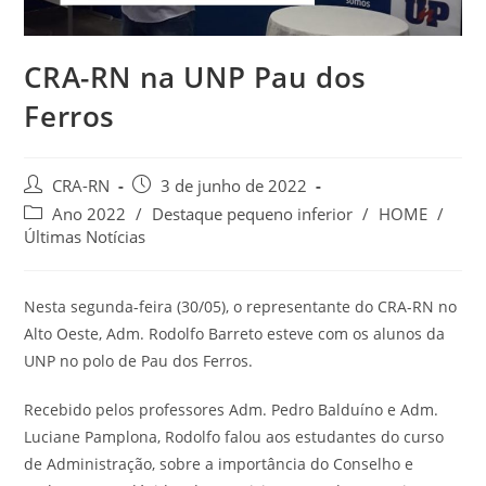
CRA-RN na UNP Pau dos
Ferros
Autor
Post
CRA-RN
3 de junho de 2022
do
publicado:
Categoria
Ano 2022
/
Destaque pequeno inferior
/
HOME
/
post:
do
Últimas Notícias
post:
Nesta segunda-feira (30/05), o representante do CRA-RN no
Alto Oeste, Adm. Rodolfo Barreto esteve com os alunos da
UNP no polo de Pau dos Ferros.
Recebido pelos professores Adm. Pedro Balduíno e Adm.
Luciane Pamplona, Rodolfo falou aos estudantes do curso
de Administração, sobre a importância do Conselho e