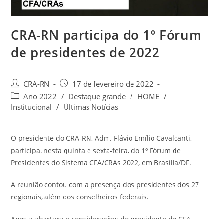
CRA-RN participa do 1º Fórum
de presidentes de 2022
Autor
Post
CRA-RN
17 de fevereiro de 2022
do
publicado:
Categoria
Ano 2022
/
Destaque grande
/
HOME
/
post:
do
Institucional
/
Últimas Notícias
post:
O presidente do CRA-RN, Adm. Flávio Emílio Cavalcanti,
participa, nesta quinta e sexta-feira, do 1º Fórum de
Presidentes do Sistema CFA/CRAs 2022, em Brasília/DF.
A reunião contou com a presença dos presidentes dos 27
regionais, além dos conselheiros federais.
Após a abertura e considerações do presidente do CFA,