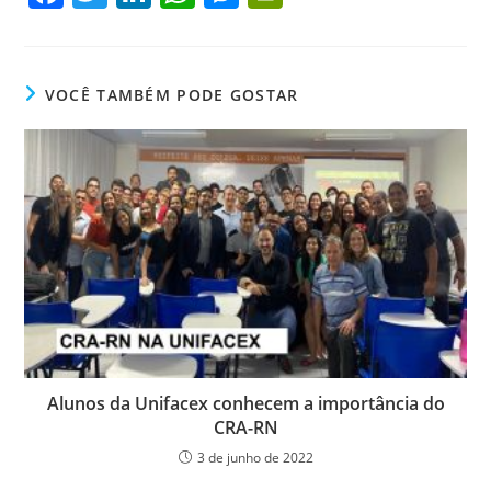
a
w
n
h
e
in
c
itt
k
at
ss
tF
e
er
e
s
e
ri
VOCÊ TAMBÉM PODE GOSTAR
b
dI
A
n
e
o
n
p
g
n
o
p
er
dl
k
y
Alunos da Unifacex conhecem a importância do
CRA-RN
3 de junho de 2022