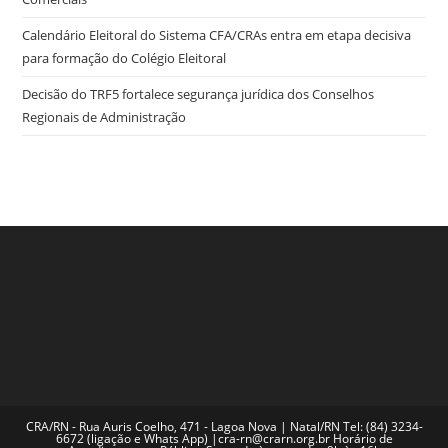
Calendário Eleitoral do Sistema CFA/CRAs entra em etapa decisiva
para formação do Colégio Eleitoral
Decisão do TRF5 fortalece segurança jurídica dos Conselhos
Regionais de Administração
CRA/RN - Rua Auris Coelho, 471 - Lagoa Nova | Natal/RN Tel: (84) 3234-
6672 (ligação e Whats App) |cra-rn@crarn.org.br Horário de