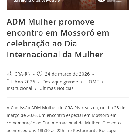
ADM Mulher promove
encontro em Mossoró em
celebração ao Dia
Internacional da Mulher
Autor
Post
CRA-RN
24 de março de 2026
do
publicado:
Categoria
Ano 2026
/
Destaque grande
/
HOME
/
post:
do
Institucional
/
Últimas Notícias
post:
A Comissão ADM Mulher do CRA-RN realizou, no dia 23 de
março de 2026, um encontro especial em Mossoró em
comemoração ao Dia Internacional da Mulher. O evento
aconteceu das 18h30 às 22h, no Restaurante Buscapé