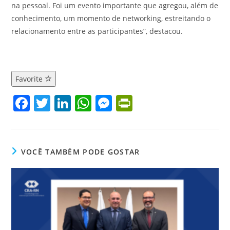
na pessoal. Foi um evento importante que agregou, além de
conhecimento, um momento de networking, estreitando o
relacionamento entre as participantes”, destacou.
Favorite
F
T
Li
W
M
Pr
a
w
n
h
e
in
c
itt
k
at
ss
tF
e
er
e
s
e
ri
VOCÊ TAMBÉM PODE GOSTAR
b
dI
A
n
e
o
n
p
g
n
o
p
er
dl
k
y