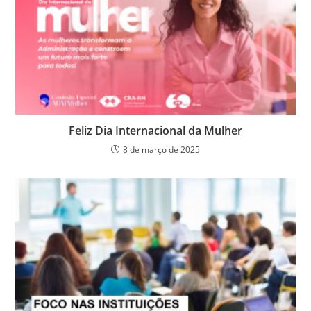
o
p
er
dl
k
y
Feliz Dia Internacional da Mulher
8 de março de 2025