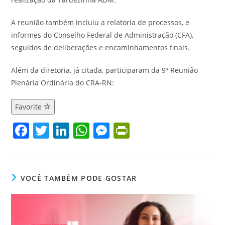
A reunião também incluiu a relatoria de processos, e
informes do Conselho Federal de Administração (CFA),
seguidos de deliberações e encaminhamentos finais.
Além da diretoria, já citada, participaram da 9ª Reunião
Plenária Ordinária do CRA-RN:
Favorite
F
T
Li
W
M
Pr
a
w
n
h
e
in
c
itt
k
at
ss
tF
e
er
e
s
e
ri
VOCÊ TAMBÉM PODE GOSTAR
b
dI
A
n
e
o
n
p
g
n