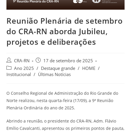
Reunião Plenária de setembro
do CRA-RN aborda Jubileu,
projetos e deliberações
Autor
Post
CRA-RN
17 de setembro de 2025
do
publicado:
Categoria
Ano 2025
/
Destaque grande
/
HOME
/
post:
do
Institucional
/
Últimas Notícias
post:
O Conselho Regional de Administração do Rio Grande do
Norte realizou, nesta quarta-feira (17/09), a 9ª Reunião
Plenária Ordinária do ano de 2025.
Abrindo a reunião, o presidente do CRA-RN, Adm. Flávio
Emílio Cavalcanti, apresentou os primeiros pontos de pauta,