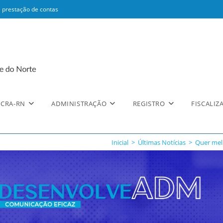
 prestação de contas
CRA-RN
ADMINISTRAÇÃO
REGISTRO
FISCALIZ
Inicial
>
Últimas Notícias
>
Quer melh