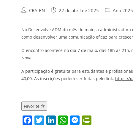
Autor
Post
Categoria
CRA-RN
22 de abril de 2025
Ano 2025
do
publicado:
do
post:
post:
No Desenvolve ADM do mês de maio, a administradora e 
como desenvolver uma comunicação eficaz para crescer 
O encontro acontece no dia 7 de maio, das 18h às 21h, 
Nova.
A participação é gratuita para estudantes e profissiona
40,00. As inscrições podem ser feitas pelo link:
https://x
Favorite
F
T
Li
W
M
Pr
a
w
n
h
e
in