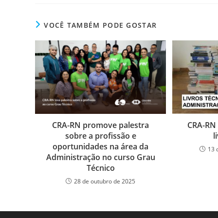
c
itt
k
at
ss
tF
e
er
e
s
e
ri
VOCÊ TAMBÉM PODE GOSTAR
b
dI
A
n
e
o
n
p
g
n
o
p
er
dl
k
y
CRA-RN promove palestra
CRA-RN 
sobre a profissão e
l
oportunidades na área da
13 
Administração no curso Grau
Técnico
28 de outubro de 2025