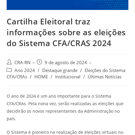
Cartilha Eleitoral traz
informações sobre as eleições
do Sistema CFA/CRAS 2024
Autor
Post
CRA-RN
9 de agosto de 2024
do
publicado:
Categoria
Ano 2024
/
Destaque grande
/
Eleições do Sistema
post:
do
CFA/CRAs
/
HOME
/
Institucional
/
Últimas Notícias
post:
O ano de 2024 é um ano importante para o Sistema
CFA/CRAs. Pela nona vez, serão realizadas as eleições que
decidirão os novos representantes da Administração no
país.
O Sistema é pioneiro na realização de eleições virtuais no