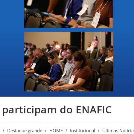
 participam do ENAFIC
/
Destaque grande
/
HOME
/
Institucional
/
Últimas Notícia