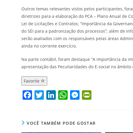
Outros temas relevantes vistos pelos participantes, fo
diretrizes para a elaboração do PCA – Plano Anual de C
Lei de Licitações e Contratos; “Importância da Governa
do SEI para a padronização dos processos”; além de i
serão avaliados com os responsáveis pelas áreas Admini
ainda no corrente exercício.
Na parte contábil, foram destaque “A importância da i
apresentação das Peculiaridades do E-social no âmbito 
Favorite
F
T
Li
W
M
Pr
a
w
n
h
e
in
c
itt
k
at
ss
tF
e
er
e
s
e
ri
VOCÊ TAMBÉM PODE GOSTAR
b
dI
A
n
e