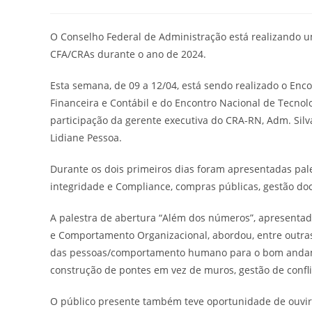
do
publicado:
do
post:
post:
O Conselho Federal de Administração está realizando um
CFA/CRAs durante o ano de 2024.
Esta semana, de 09 a 12/04, está sendo realizado o Enc
Financeira e Contábil e do Encontro Nacional de Tecno
participação da gerente executiva do CRA-RN, Adm. Silv
Lidiane Pessoa.
Durante os dois primeiros dias foram apresentadas pales
integridade e Compliance, compras públicas, gestão doc
A palestra de abertura “Além dos números”, apresentad
e Comportamento Organizacional, abordou, entre outras 
das pessoas/comportamento humano para o bom andament
construção de pontes em vez de muros, gestão de confli
O público presente também teve oportunidade de ouvir