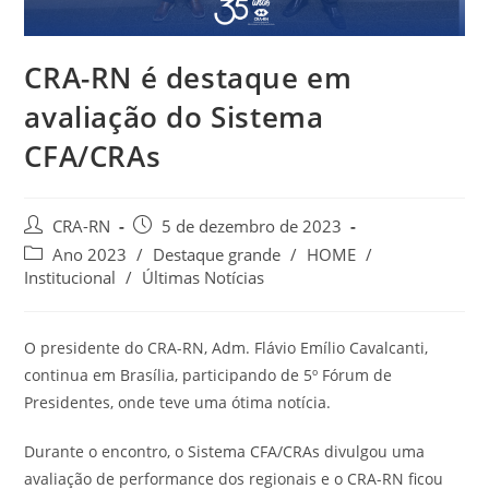
CRA-RN é destaque em
avaliação do Sistema
CFA/CRAs
Autor
Post
CRA-RN
5 de dezembro de 2023
do
publicado:
Categoria
Ano 2023
/
Destaque grande
/
HOME
/
post:
do
Institucional
/
Últimas Notícias
post:
O presidente do CRA-RN, Adm. Flávio Emílio Cavalcanti,
continua em Brasília, participando de 5º Fórum de
Presidentes, onde teve uma ótima notícia.
Durante o encontro, o Sistema CFA/CRAs divulgou uma
avaliação de performance dos regionais e o CRA-RN ficou