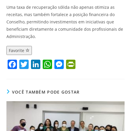
Uma taxa de recuperação sólida não apenas otimiza as
receitas, mas também fortalece a posição financeira do
Conselho, permitindo investimentos em iniciativas que
beneficiam diretamente a comunidade dos profissionais de
Administração.
Favorite
F
T
Li
W
M
Pr
a
w
n
h
e
in
c
itt
k
at
ss
tF
e
er
e
s
e
ri
VOCÊ TAMBÉM PODE GOSTAR
b
dI
A
n
e
o
n
p
g
n
o
p
er
dl
k
y