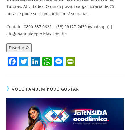
Tutoras, Atividades. O curso possui carga-horária de 25
horas e pode ser concluído em 2 semanas.
Contato: 0800 887 0622 | (53) 99127-2439 (whatsapp) |
ate@manualdepericias.com.br
Favorite
F
T
Li
W
M
Pr
a
w
n
h
e
in
c
itt
k
at
ss
tF
e
er
e
s
e
ri
VOCÊ TAMBÉM PODE GOSTAR
b
dI
A
n
e
o
n
p
g
n
o
p
er
dl
k
y