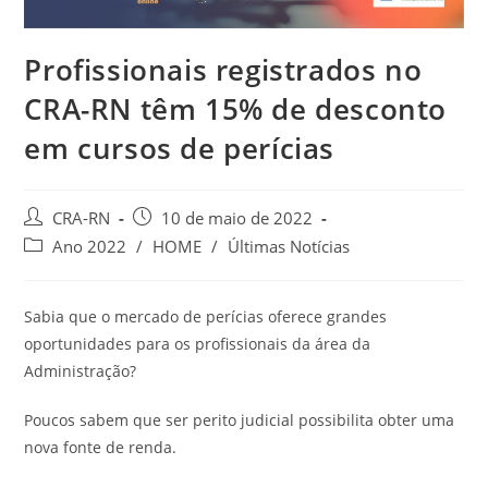
Profissionais registrados no
CRA-RN têm 15% de desconto
em cursos de perícias
Autor
Post
CRA-RN
10 de maio de 2022
do
publicado:
Categoria
Ano 2022
/
HOME
/
Últimas Notícias
post:
do
post:
Sabia que o mercado de perícias oferece grandes
oportunidades para os profissionais da área da
Administração?
Poucos sabem que ser perito judicial possibilita obter uma
nova fonte de renda.