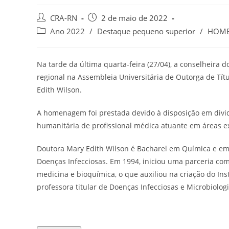
Autor
Post
CRA-RN
2 de maio de 2022
do
publicado:
Categoria
Ano 2022
/
Destaque pequeno superior
/
HOM
post:
do
post:
Na tarde da última quarta-feira (27/04), a conselheira 
regional na Assembleia Universitária de Outorga de Tít
Edith Wilson.
A homenagem foi prestada devido à disposição em divi
humanitária de profissional médica atuante em áreas ex
Doutora Mary Edith Wilson é Bacharel em Química e em 
Doenças Infecciosas. Em 1994, iniciou uma parceria co
medicina e bioquímica, o que auxiliou na criação do Ins
professora titular de Doenças Infecciosas e Microbiolog