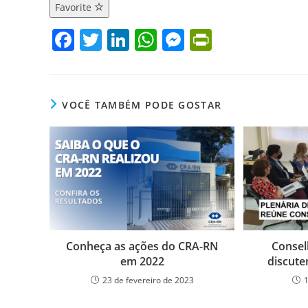
Favorite
F
T
Li
W
M
Pr
a
w
n
h
e
in
c
itt
k
at
ss
tF
e
er
e
s
e
ri
VOCÊ TAMBÉM PODE GOSTAR
b
dI
A
n
e
o
n
p
g
n
o
p
er
dl
k
y
Conheça as ações do CRA-RN
Consel
em 2022
discute
23 de fevereiro de 2023