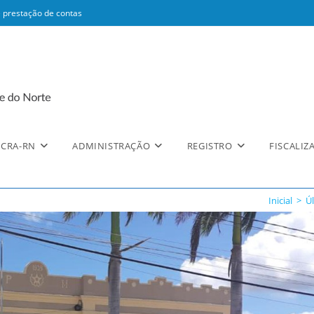
 prestação de contas
CRA-RN
ADMINISTRAÇÃO
REGISTRO
FISCALIZ
Inicial
>
Úl