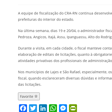
do
publicado:
do
post:
post:
A equipe de fiscalização do CRA-RN continua desenvolv
prefeituras do interior do estado.
Na última semana, dias 19 e 20/04, o administrador fisc
Pedroza, Angicos, Itajá, Assu, Ipanguassu, Alto do Rodri
Durante a visita, em cada cidade, o fiscal manteve conta
elaboração de editais de licitações, quanto à obrigato
atividades privativas dos profissionais de administração
Nos municípios de Lajes e São Rafael, especialmente, o
fiscal, quando esclareceram diversas dúvidas e informa
das licitações.
Favorite
F
T
Li
W
M
Pr