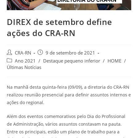
DIREX de setembro define
ações do CRA-RN
Autor
Post
CRA-RN
9 de setembro de 2021
do
publicado:
Categoria
Ano 2021
/
Destaque pequeno inferior
/
HOME
/
post:
do
Últimas Notícias
post:
Na manhã desta quinta-feira (09/09), a diretoria do CRA-RN
realizou reunião presencial para definir assuntos internos e
ações do regional.
Além dos eventos comemorativos pelo Dia do Profissional
de Administração, vários assuntos constavam na pauta.
Entre os principais, estão um plano de trabalho para a