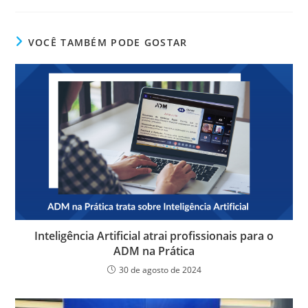
c
itt
k
at
ss
tF
e
er
e
s
e
ri
VOCÊ TAMBÉM PODE GOSTAR
b
dI
A
n
e
o
n
p
g
n
o
p
er
dl
k
y
Inteligência Artificial atrai profissionais para o
ADM na Prática
30 de agosto de 2024