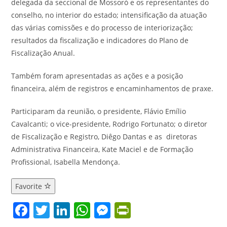
delegada da seccional de Mossoró e os representantes do
conselho, no interior do estado; intensificação da atuação
das várias comissões e do processo de interiorização;
resultados da fiscalização e indicadores do Plano de
Fiscalização Anual.
Também foram apresentadas as ações e a posição
financeira, além de registros e encaminhamentos de praxe.
Participaram da reunião, o presidente, Flávio Emílio
Cavalcanti; o vice-presidente, Rodrigo Fortunato; o diretor
de Fiscalização e Registro, Diêgo Dantas e as diretoras
Administrativa Financeira, Kate Maciel e de Formação
Profissional, Isabella Mendonça.
Favorite
F
T
Li
W
M
Pr
a
w
n
h
e
in