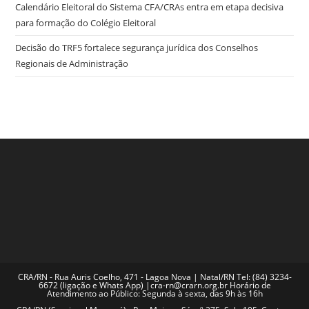
Calendário Eleitoral do Sistema CFA/CRAs entra em etapa decisiva
para formação do Colégio Eleitoral
Decisão do TRF5 fortalece segurança jurídica dos Conselhos
Regionais de Administração
CRA/RN - Rua Auris Coelho, 471 - Lagoa Nova | Natal/RN Tel: (84) 3234-
6672 (ligação e Whats App) |cra-rn@crarn.org.br Horário de
Atendimento ao Público: Segunda à sexta, das 9h às 16h