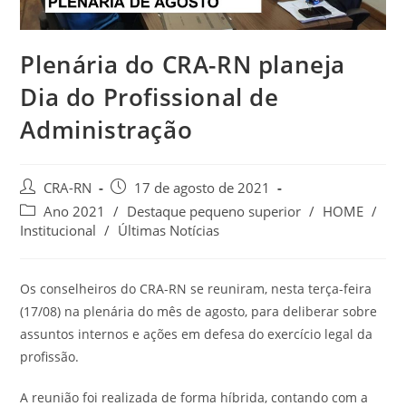
Plenária do CRA-RN planeja
Dia do Profissional de
Administração
Autor
Post
CRA-RN
17 de agosto de 2021
do
publicado:
Categoria
Ano 2021
/
Destaque pequeno superior
/
HOME
/
post:
do
Institucional
/
Últimas Notícias
post:
Os conselheiros do CRA-RN se reuniram, nesta terça-feira
(17/08) na plenária do mês de agosto, para deliberar sobre
assuntos internos e ações em defesa do exercício legal da
profissão.
A reunião foi realizada de forma híbrida, contando com a