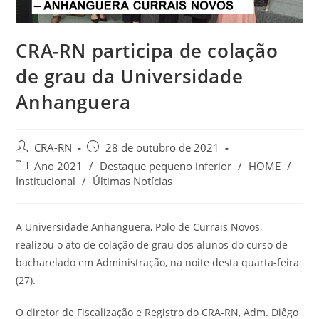
CRA-RN participa de colação
de grau da Universidade
Anhanguera
Autor
Post
CRA-RN
28 de outubro de 2021
do
publicado:
Categoria
Ano 2021
/
Destaque pequeno inferior
/
HOME
/
post:
do
Institucional
/
Últimas Notícias
post:
A Universidade Anhanguera, Polo de Currais Novos,
realizou o ato de colação de grau dos alunos do curso de
bacharelado em Administração, na noite desta quarta-feira
(27).
O diretor de Fiscalização e Registro do CRA-RN, Adm. Diêgo