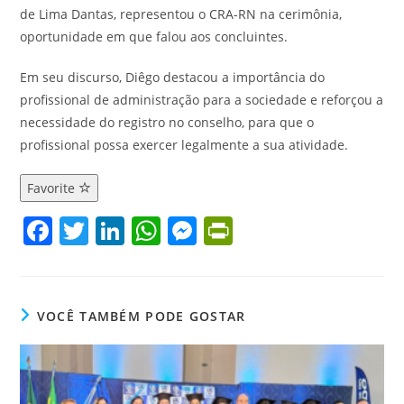
de Lima Dantas, representou o CRA-RN na cerimônia,
oportunidade em que falou aos concluintes.
Em seu discurso, Diêgo destacou a importância do
profissional de administração para a sociedade e reforçou a
necessidade do registro no conselho, para que o
profissional possa exercer legalmente a sua atividade.
Favorite
F
T
Li
W
M
Pr
a
w
n
h
e
in
c
itt
k
at
ss
tF
e
er
e
s
e
ri
VOCÊ TAMBÉM PODE GOSTAR
b
dI
A
n
e
o
n
p
g
n
o
p
er
dl