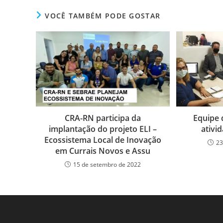
c
itt
k
at
ss
tF
e
er
e
s
e
ri
VOCÊ TAMBÉM PODE GOSTAR
b
dI
A
n
e
o
n
p
g
n
o
p
er
dl
k
y
Equipe 
CRA-RN participa da
ativi
implantação do projeto ELI –
Ecossistema Local de Inovação
23
em Currais Novos e Assu
15 de setembro de 2022