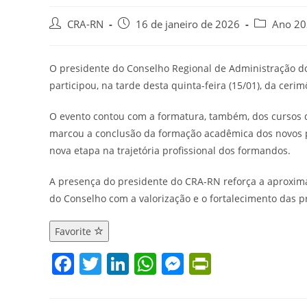
Autor
Post
Categoria
CRA-RN
16 de janeiro de 2026
Ano 20
do
publicado:
do
post:
post:
O presidente do Conselho Regional de Administração do 
participou, na tarde desta quinta-feira (15/01), da cer
O evento contou com a formatura, também, dos cursos de
marcou a conclusão da formação acadêmica dos novos p
nova etapa na trajetória profissional dos formandos.
A presença do presidente do CRA-RN reforça a aproxim
do Conselho com a valorização e o fortalecimento das p
Favorite
F
T
Li
W
M
Pr
a
w
n
h
e
in