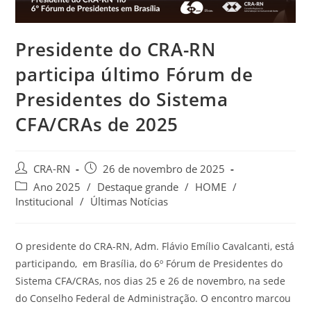
Presidente do CRA-RN
participa último Fórum de
Presidentes do Sistema
CFA/CRAs de 2025
Autor
Post
CRA-RN
26 de novembro de 2025
do
publicado:
Categoria
Ano 2025
/
Destaque grande
/
HOME
/
post:
do
Institucional
/
Últimas Notícias
post:
O presidente do CRA-RN, Adm. Flávio Emílio Cavalcanti, está
participando, em Brasília, do 6º Fórum de Presidentes do
Sistema CFA/CRAs, nos dias 25 e 26 de novembro, na sede
do Conselho Federal de Administração. O encontro marcou