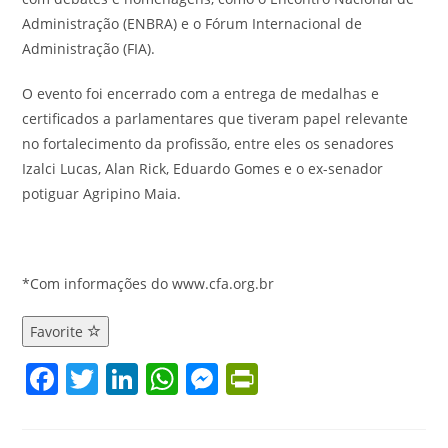
Administração (ENBRA) e o Fórum Internacional de
Administração (FIA).
O evento foi encerrado com a entrega de medalhas e
certificados a parlamentares que tiveram papel relevante
no fortalecimento da profissão, entre eles os senadores
Izalci Lucas, Alan Rick, Eduardo Gomes e o ex-senador
potiguar Agripino Maia.
*Com informações do www.cfa.org.br
Favorite
F
T
Li
W
M
Pr
a
w
n
h
e
in
c
itt
k
at
ss
tF