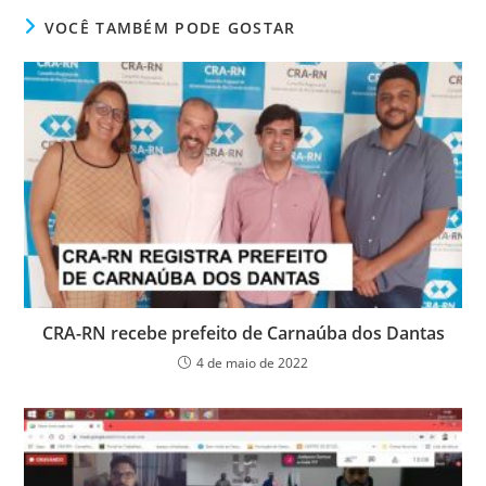
e
er
e
s
e
ri
VOCÊ TAMBÉM PODE GOSTAR
b
dI
A
n
e
o
n
p
g
n
o
p
er
dl
k
y
CRA-RN recebe prefeito de Carnaúba dos Dantas
4 de maio de 2022