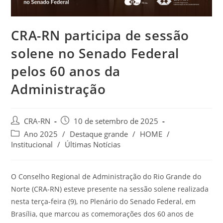
CRA-RN participa de sessão
solene no Senado Federal
pelos 60 anos da
Administração
Autor
Post
CRA-RN
10 de setembro de 2025
do
publicado:
Categoria
Ano 2025
/
Destaque grande
/
HOME
/
post:
do
Institucional
/
Últimas Notícias
post:
O Conselho Regional de Administração do Rio Grande do
Norte (CRA-RN) esteve presente na sessão solene realizada
nesta terça-feira (9), no Plenário do Senado Federal, em
Brasília, que marcou as comemorações dos 60 anos de