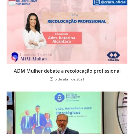
o
n
p
g
n
o
p
er
dl
k
y
ADM Mulher debate a recolocação profissional
6 de abril de 2021