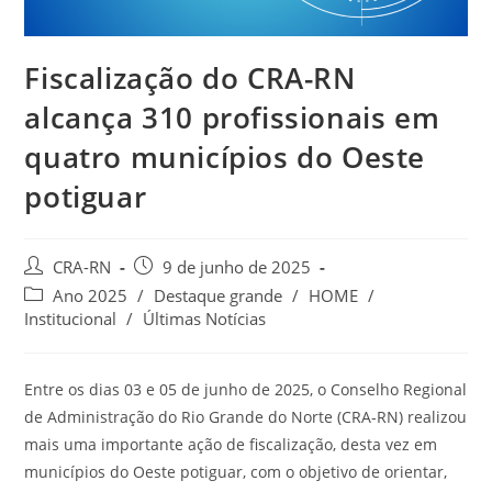
Fiscalização do CRA-RN
alcança 310 profissionais em
quatro municípios do Oeste
potiguar
Autor
Post
CRA-RN
9 de junho de 2025
do
publicado:
Categoria
Ano 2025
/
Destaque grande
/
HOME
/
post:
do
Institucional
/
Últimas Notícias
post:
Entre os dias 03 e 05 de junho de 2025, o Conselho Regional
de Administração do Rio Grande do Norte (CRA-RN) realizou
mais uma importante ação de fiscalização, desta vez em
municípios do Oeste potiguar, com o objetivo de orientar,