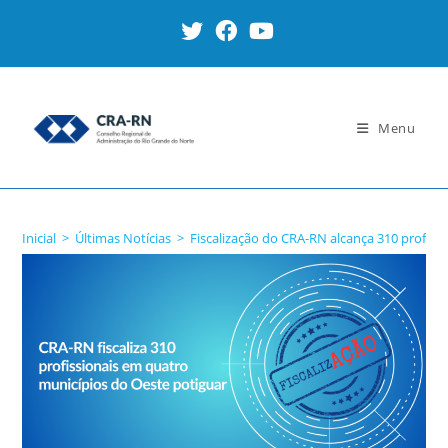
Ir
para
o
conteúdo
Menu
Blog
Inicial
>
Últimas Notícias
>
Fiscalização do CRA-RN alcança 310 profiss