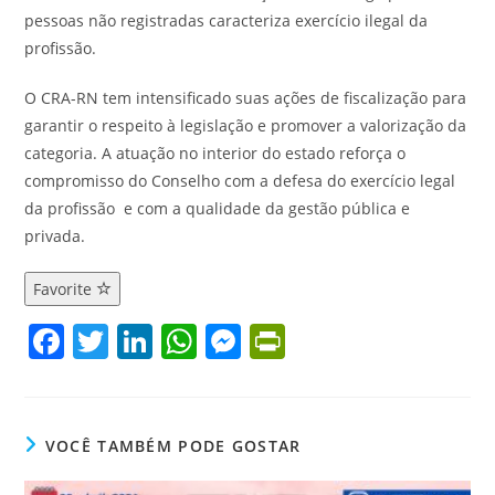
pessoas não registradas caracteriza exercício ilegal da
profissão.
O CRA-RN tem intensificado suas ações de fiscalização para
garantir o respeito à legislação e promover a valorização da
categoria. A atuação no interior do estado reforça o
compromisso do Conselho com a defesa do exercício legal
da profissão e com a qualidade da gestão pública e
privada.
Favorite
F
T
Li
W
M
Pr
a
w
n
h
e
in
c
itt
k
at
ss
tF
e
er
e
s
e
ri
VOCÊ TAMBÉM PODE GOSTAR
b
dI
A
n
e