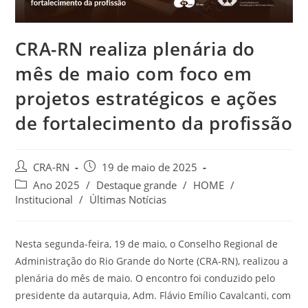
CRA-RN realiza plenária do
mês de maio com foco em
projetos estratégicos e ações
de fortalecimento da profissão
Autor
Post
CRA-RN
19 de maio de 2025
do
publicado:
Categoria
Ano 2025
/
Destaque grande
/
HOME
/
post:
do
Institucional
/
Últimas Notícias
post:
Nesta segunda-feira, 19 de maio, o Conselho Regional de
Administração do Rio Grande do Norte (CRA-RN), realizou a
plenária do mês de maio. O encontro foi conduzido pelo
presidente da autarquia, Adm. Flávio Emílio Cavalcanti, com