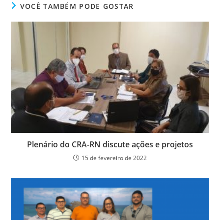
e
er
e
s
e
ri
VOCÊ TAMBÉM PODE GOSTAR
b
dI
A
n
e
o
n
p
g
n
o
p
er
dl
k
y
Plenário do CRA-RN discute ações e projetos
15 de fevereiro de 2022