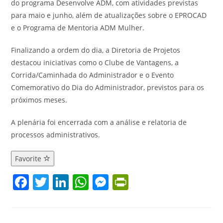
do programa Desenvolve ADM, com atividades previstas
para maio e junho, além de atualizações sobre o EPROCAD
e o Programa de Mentoria ADM Mulher.
Finalizando a ordem do dia, a Diretoria de Projetos
destacou iniciativas como o Clube de Vantagens, a
Corrida/Caminhada do Administrador e o Evento
Comemorativo do Dia do Administrador, previstos para os
próximos meses.
A plenária foi encerrada com a análise e relatoria de
processos administrativos.
Favorite
F
T
Li
W
M
Pr
a
w
n
h
e
in
c
itt
k
at
ss
tF