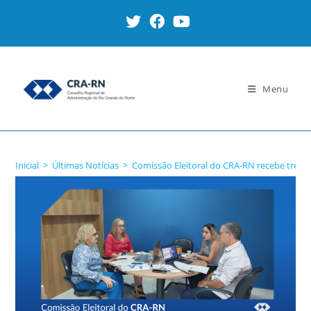
Ir
para
o
conteúdo
Menu
Blog
Inicial
>
Últimas Notícias
>
Comissão Eleitoral do CRA-RN recebe trei