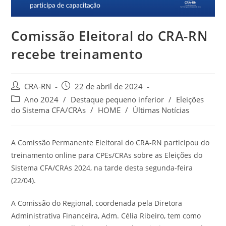
Comissão Eleitoral do CRA-RN
recebe treinamento
Autor
Post
CRA-RN
22 de abril de 2024
do
publicado:
Categoria
Ano 2024
/
Destaque pequeno inferior
/
Eleições
post:
do
do Sistema CFA/CRAs
/
HOME
/
Últimas Notícias
post:
A Comissão Permanente Eleitoral do CRA-RN participou do
treinamento online para CPEs/CRAs sobre as Eleições do
Sistema CFA/CRAs 2024, na tarde desta segunda-feira
(22/04).
A Comissão do Regional, coordenada pela Diretora
Administrativa Financeira, Adm. Célia Ribeiro, tem como