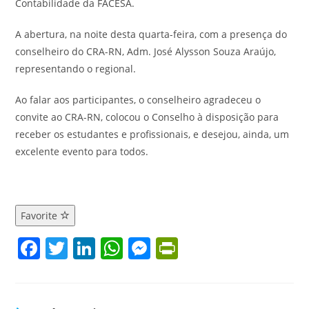
Contabilidade da FACESA.
A abertura, na noite desta quarta-feira, com a presença do
conselheiro do CRA-RN, Adm. José Alysson Souza Araújo,
representando o regional.
Ao falar aos participantes, o conselheiro agradeceu o
convite ao CRA-RN, colocou o Conselho à disposição para
receber os estudantes e profissionais, e desejou, ainda, um
excelente evento para todos.
Favorite
F
T
Li
W
M
Pr
a
w
n
h
e
in
c
itt
k
at
ss
tF