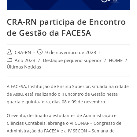
CRA-RN participa de Encontro
de Gestão da FACESA
Autor
Post
CRA-RN
9 de novembro de 2023
do
publicado:
Categoria
Ano 2023
/
Destaque pequeno superior
/
HOME
/
post:
do
Últimas Notícias
post:
A FACESA, Instituição de Ensino Superior, situada na cidade
de Assu, está realizando o II Encontro de Gestão nesta
quarta e quinta-feira, dias 08 e 09 de novembro.
O evento, destinado a estudantes de Administração e
Ciências Contábeis, abrange o VI CONAF – Congresso de
Administração da FACESA e a IV SECON – Semana de