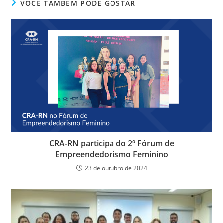
e
er
e
s
e
ri
VOCÊ TAMBÉM PODE GOSTAR
b
dI
A
n
e
o
n
p
g
n
o
p
er
dl
k
y
CRA-RN participa do 2º Fórum de
Empreendedorismo Feminino
23 de outubro de 2024