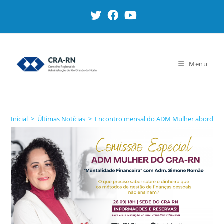
Ir
para
o
conteúdo
Menu
Blog
Inicial
>
Últimas Notícias
>
Encontro mensal do ADM Mulher aborda “M