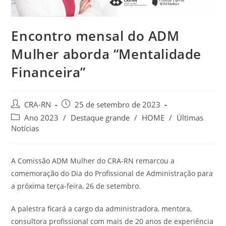
Encontro mensal do ADM
Mulher aborda “Mentalidade
Financeira”
Autor
Post
CRA-RN
25 de setembro de 2023
do
publicado:
Categoria
Ano 2023
/
Destaque grande
/
HOME
/
Últimas
post:
do
Notícias
post:
A Comissão ADM Mulher do CRA-RN remarcou a
comemoração do Dia do Profissional de Administração para
a próxima terça-feira, 26 de setembro.
A palestra ficará a cargo da administradora, mentora,
consultora profissional com mais de 20 anos de experiência